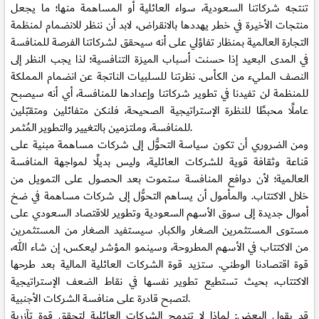
تنتجه شركاتنا السعودية، سواء العائلية أو المساهمة منها؛ ما يجعل
منتجات الأخيرة في خطر يهددها بالانقراض، لابد أن ننظر للانضمام لمنظمة
التجارة العالمية بمنظار تفاؤلي على أنه سيحقق لشركاتنا الفرصة للمنافسة
في المدى البعيد إذا حسنت أسباب الميزة التنافسية؛ لذا يجب النظر إلى
النصف المليء من الكأس. نظرتنا للسلبيات الناتجة عن انضمام المملكة
للمنظمة لن تفيدنا في تطوير شركاتنا وإعدادها للمنافسة، أي أنه سيصبح
عاملًا محبطًا للنظرة الإستراتيجية الصحيحة، فلنكن متفائلين ومتقبّلين
للمنافسة، وملتزمين بالتغيير والتطوير المُثمر.
ومن الضروري أن تكون سياسة التحوُّل إلى شركات مساهمة مبنية على
قناعة وثقافة قوية للشركات العائلية، وليس بديلًا لمواجهة المنافسة
العالمية؛ لأن دوافع المنافسة ستموت بعد الحصول على التمويل من
خلال الاكتتاب. والمأمول أن يساهم التحوُّل إلى شركات مساهمة في ضخ
أموال جديدة إلى سوق الأسهم السعودية وتطوير للاقتصاد السعودي على
مستوى المستثمرين الصغار والكبار. سيستفيد الصغار من المستثمرين
من الاكتتاب في الأسهم المطروحة، وسينمو المؤشر ليعكس، إن شاء الله،
قوة اقتصادنا الوطني. ستزيد قوة الشركات العائلية المالية بعد طرحها
الاكتتاب، بحيث تستطيع تطوير نفسها في نقاط الضعف الإستراتيجية
لتصبح قادرة على منافسة الشركات الأجنبية.
قد يقول البعض: لماذا لا تندمج الشركات العائلية لتحقق قوة تآزرية