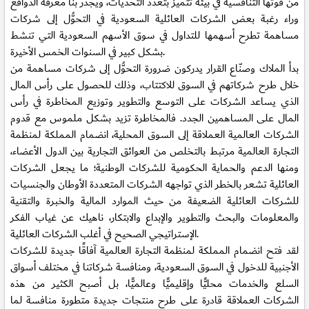
من قوتها التنافسية في بيئة تتميز بتعدد التحديات، ويجدر بنا معرفة الدوافع
وراء رغبة بعض الشركات العائلية السعودية في التحوُّل إلى شركات
مساهمة تطرح أسهمها للتداول في سوق الأسهم السعودية التي تنشط
بشكل كبير في السنوات الخمس الأخيرة.
بدأ الملاك وصنّاع القرار يدركون ضرورة التحوُّل إلى شركات مساهمة من
خلال طرح شركاتهم في السوق للاكتتاب، وذلك للحصول على رأس المال
الذي يساعد الشركات على التوسع والتطوير وتوزيع المخاطرة في رأس
المال على المساهمين الجدد. فالمخاطرة تزيد بشكل ملموس مع قدوم
الشركات العالمية العملاقة إلى السوق المحلية، انضمام المملكة لمنظمة
التجارة العالمية مرتبط بالتخلص من العوائق التجارية بين الدول الأعضاء،
ومنها الدعم والحماية الحكومية للشركات الوطنية؛ ما يجعل الشركات
العائلية تشعر بالخطر الذي تواجهه الشركات المتعددة الأوطان والجنسيات
للشركات العائلية الضعيفة من حيث الموارد المالية والخبرة والتقنية
والمعلومات والبحث والتطوير والإبداع والابتكار، ناهيك عن غياب الفكر
الإستراتيجي الصحيح في أغلب الشركات العائلية.
لقد فتح انضمام المملكة لمنظمة التجارة العالمية آفاقًا جديدة للشركات
الأجنبية للدخول في السوق السعودية، ومنافسة شركاتنا في مختلف أسواق
السلع والخدمات محليًّا وإقليميًّا وعالميًّا، بل أصبح الكثير من هذه
الشركات العملاقة قادرة على طرح منتجات جديدة متطورة منافسة لما