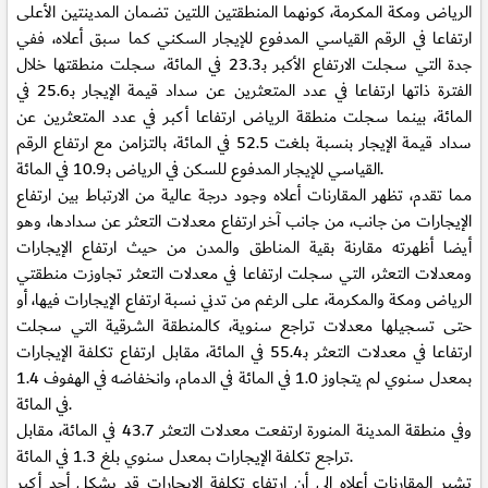
الرياض ومكة المكرمة، كونهما المنطقتين اللتين تضمان المدينتين الأعلى
ارتفاعا في الرقم القياسي المدفوع للإيجار السكني كما سبق أعلاه، ففي
جدة التي سجلت الارتفاع الأكبر بـ23.3 في المائة، سجلت منطقتها خلال
الفترة ذاتها ارتفاعا في عدد المتعثرين عن سداد قيمة الإيجار بـ25.6 في
المائة، بينما سجلت منطقة الرياض ارتفاعا أكبر في عدد المتعثرين عن
سداد قيمة الإيجار بنسبة بلغت 52.5 في المائة، بالتزامن مع ارتفاع الرقم
القياسي للإيجار المدفوع للسكن في الرياض بـ10.9 في المائة.
مما تقدم، تظهر المقارنات أعلاه وجود درجة عالية من الارتباط بين ارتفاع
الإيجارات من جانب، من جانب آخر ارتفاع معدلات التعثر عن سدادها، وهو
أيضا أظهرته مقارنة بقية المناطق والمدن من حيث ارتفاع الإيجارات
ومعدلات التعثر، التي سجلت ارتفاعا في معدلات التعثر تجاوزت منطقتي
الرياض ومكة والمكرمة، على الرغم من تدني نسبة ارتفاع الإيجارات فيها، أو
حتى تسجيلها معدلات تراجع سنوية، كالمنطقة الشرقية التي سجلت
ارتفاعا في معدلات التعثر بـ55.4 في المائة، مقابل ارتفاع تكلفة الإيجارات
بمعدل سنوي لم يتجاوز 1.0 في المائة في الدمام، وانخفاضه في الهفوف 1.4
في المائة.
وفي منطقة المدينة المنورة ارتفعت معدلات التعثر 43.7 في المائة، مقابل
تراجع تكلفة الإيجارات بمعدل سنوي بلغ 1.3 في المائة.
تشير المقارنات أعلاه إلى أن ارتفاع تكلفة الإيجارات قد يشكل أحد أكبر