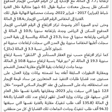
ارتفاعا بـ7.7 في المائة، مع الإشارة إلى أن الرقم القياسي للإيجار المدفوع
للسكن ظل يسجل معدلات سلبية طوال 61 شهرا متتالية خلال الفترة
شباط (فبراير) 2017 - فبراير 2022، وصلت محصلتها النهائية طوال تلك
الفترة إلى انخفاض الرقم القياسي للإيجار بـ18.4 في المائة.
وحتى تبدو الصورة أكثر وضوحا، تركز الارتفاع في الرقم القياسي للإيجار
المدفوع للسكن في الرياض وجدة، بارتفاعه سنويا بـ10.9 في المائة في
الرياض، وارتفاعه سنويا في جدة بـ23.3 في المائة، وبالنسبة إلى بقية المدن
سجلت أغلبها انخفاضا سنويا، وفي المدن التي سجلت ارتفاعات سنوية لم
تتجاوز كأعلى نسبة 3.3 في المائة (حائل).
كما تركز الارتفاع حسب نوع العقار المستأجر في "الشقق" بنسبة ارتفاع
سنوية 19.3 في المائة، ثم "دور فيلا" بنسبة ارتفاع سنوية 10.8 في المائة،
بينما جاءت ارتفاعات بقية الأنواع مقاربة لمعدل التضخم.
وبمقارنة التطورات السابقة أعلاه بما تضمنته بيانات وزارة العدل، على
مستوى عدد قضايا طلبات التنفيذ ضد المتعثرين عن سداد قيمة الإيجار
عند استحقاقه، بناء على المسجلين في عقد "الإيجار السكني الموحد" خلال
الـ12 شهرا التي سبقت يناير 2023، ومقارنتها بالفترة نفسها خلال العام
الذي سبقها، فإن بيانات وزارة العدل تظهر ارتفاع عدد تلك القضايا بـ44.0
في المائة (135.8 ألف طلب تنفيذ)، مقارنة بالفترة نفسها التي سبقتها
(94.3 ألف طلب تنفيذ)، وجاءت اتجاهات تلك القضايا في كل من منطقتي