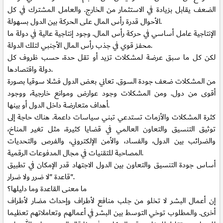
الضعف يقابل بزيادة في الاستثمار من الخارج. والعامل المشترك في كل
الأحوال قدرة رأس المال على الحركة بين الدول بسهولة.
الإنتاجية عامل أساسي في حركة رأس المال. وجود إنتاجية عالية في دولة ما
محفز قوي في جذب رأس المال الأجنبي لتلك الدولة.
لكن كل ما سبق عرضة لمشكلات تزيد أو تقل حدة، حسب ظروف كل
دولة واقتصادها.
من المشكلات ضعف جودة السوق. تعاني بعض الدول فشلا سوقيا بصورة
أقوى من دول. ومن المشكلات وجود عوارض وموانع خارجية، ووجود
أهداف متعارضة داخل الدول أو بينها.
كثرة المشكلات والأزمات تستدعي تبني سياسات داعمة. هناك حاجة إلى
توثيق التنسيق والتعاون العالمي في قضايا كثيرة، مثل تغير المناخ،
والضرائب بين الدول، والفساد، والأمن الإلكتروني، والفرص والتحديات
المصاحبة للتقنيات في مجال المدفوعات الرقمية.
أساس جودة التنسيق والتعاون بين الدول الاجتهاد قدر الإمكان في تطبيق
قاعدة "لا ضرر ولا ضرار".
ما معنى القاعدة وما دليلها؟
إن أعمال البشر لا تخلو من جلب منافع لأطراف وإحداث مضار لأطراف
أخرى. والمطلوب توخي التوسط بين البشر في أعمالهم وتعاملاتهم تعظيما