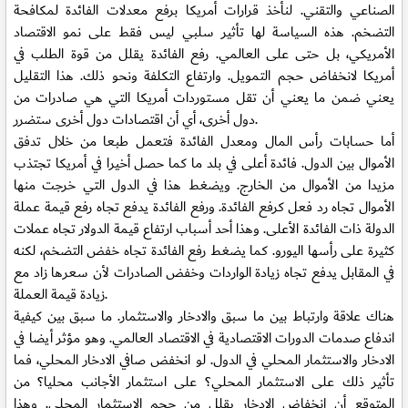
الصناعي والتقني. لنأخذ قرارات أمريكا برفع معدلات الفائدة لمكافحة
التضخم. هذه السياسة لها تأثير سلبي ليس فقط على نمو الاقتصاد
الأمريكي، بل حتى على العالمي. رفع الفائدة يقلل من قوة الطلب في
أمريكا لانخفاض حجم التمويل. وارتفاع التكلفة ونحو ذلك. هذا التقليل
يعني ضمن ما يعني أن تقل مستوردات أمريكا التي هي صادرات من
دول أخرى، أي أن اقتصادات دول أخرى ستضرر.
أما حسابات رأس المال ومعدل الفائدة فتعمل طبعا من خلال تدفق
الأموال بين الدول. فائدة أعلى في بلد ما كما حصل أخيرا في أمريكا تجتذب
مزيدا من الأموال من الخارج. ويضغط هذا في الدول التي خرجت منها
الأموال تجاه رد فعل كرفع الفائدة. ورفع الفائدة يدفع تجاه رفع قيمة عملة
الدولة ذات الفائدة الأعلى. وهذا أحد أسباب ارتفاع قيمة الدولار تجاه عملات
كثيرة على رأسها اليورو. كما يضغط رفع الفائدة تجاه خفض التضخم، لكنه
في المقابل يدفع تجاه زيادة الواردات وخفض الصادرات لأن سعرها زاد مع
زيادة قيمة العملة.
هناك علاقة وارتباط بين ما سبق والادخار والاستثمار. ما سبق بين كيفية
اندفاع صدمات الدورات الاقتصادية في الاقتصاد العالمي. وهو مؤثر أيضا في
الادخار والاستثمار المحلي في الدول. لو انخفض صافي الادخار المحلي، فما
تأثير ذلك على الاستثمار المحلي؟ على استثمار الأجانب محليا؟ من
المتوقع أن انخفاض الادخار يقلل من حجم الاستثمار المحلي. وهذا