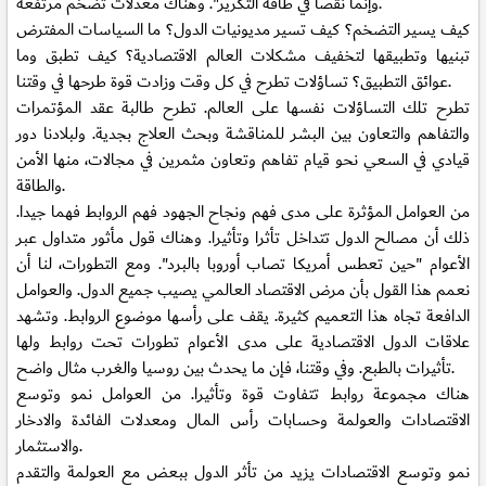
وإنما نقصا في طاقة التكرير". وهناك معدلات تضخم مرتفعة.
كيف يسير التضخم؟ كيف تسير مديونيات الدول؟ ما السياسات المفترض
تبنيها وتطبيقها لتخفيف مشكلات العالم الاقتصادية؟ كيف تطبق وما
عوائق التطبيق؟ تساؤلات تطرح في كل وقت وزادت قوة طرحها في وقتنا.
تطرح تلك التساؤلات نفسها على العالم. تطرح طالبة عقد المؤتمرات
والتفاهم والتعاون بين البشر للمناقشة وبحث العلاج بجدية. ولبلادنا دور
قيادي في السعي نحو قيام تفاهم وتعاون مثمرين في مجالات، منها الأمن
والطاقة.
من العوامل المؤثرة على مدى فهم ونجاح الجهود فهم الروابط فهما جيدا.
ذلك أن مصالح الدول تتداخل تأثرا وتأثيرا. وهناك قول مأثور متداول عبر
الأعوام "حين تعطس أمريكا تصاب أوروبا بالبرد". ومع التطورات، لنا أن
نعمم هذا القول بأن مرض الاقتصاد العالمي يصيب جميع الدول. والعوامل
الدافعة تجاه هذا التعميم كثيرة. يقف على رأسها موضوع الروابط. وتشهد
علاقات الدول الاقتصادية على مدى الأعوام تطورات تحت روابط ولها
تأثيرات بالطبع. وفي وقتنا، فإن ما يحدث بين روسيا والغرب مثال واضح.
هناك مجموعة روابط تتفاوت قوة وتأثيرا. من العوامل نمو وتوسع
الاقتصادات والعولمة وحسابات رأس المال ومعدلات الفائدة والادخار
والاستثمار.
نمو وتوسع الاقتصادات يزيد من تأثر الدول ببعض مع العولمة والتقدم