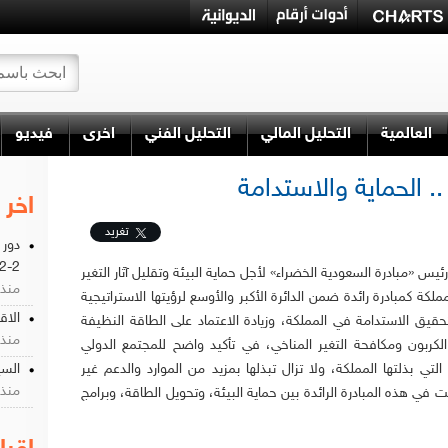
العالمية
التحليل المالي
التحليل الفني
اخرى
فيديو
. الحماية والاستدامة
اخر 
تغريد
دور 
2-2
ئيس «مبادرة السعودية الخضراء» لأجل حماية البيئة وتقليل آثار التغير
منذ 1 سن
ملكة كمبادرة رائدة ضمن الدائرة الأكبر والأوسع لرؤيتها الاستراتيجية
الاق
 تحقيق الاستدامة في المملكة، وزيادة الاعتماد على الطاقة النظيفة
منذ 1 سن
لكربون ومكافحة التغير المناخي، في تأكيد واضح للمجتمع الدولي
التي بذلتها المملكة، ولا تزال تبذلها بمزيد من الموارد والدعم غير
السي
منذ 1 سن
ي هذه المبادرة الرائدة بين حماية البيئة، وتحويل الطاقة، وبرامج