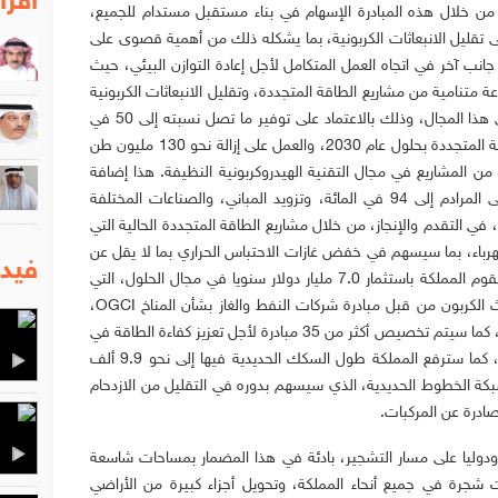
اقرا
ن خلال هذه المبادرة الإسهام في بناء مستقبل مستدام للجميع،
لى تقليل الانبعاثات الكربونية، بما يشكله ذلك من أهمية قصوى على
جانب آخر في اتجاه العمل المتكامل لأجل إعادة التوازن البيئي، حيث
 متنامية من مشاريع الطاقة المتجددة، وتقليل الانبعاثات الكربونية
بأكثر من 4 في المائة من الإسهام العالمي في هذا المجال، وذلك بالاعتماد على توفير ما تصل نسبته إلى 50 في
المائة من إنتاج الكهرباء من خلال مشاريع الطاقة المتجددة بحلول عام 2030، والعمل على إزالة نحو 130 مليون طن
 من المشاريع في مجال التقنية الهيدروكربونية النظيفة. هذا إضافة
إلى الاتجاه نحو رفع نسبة تحويل النفايات على المرادم إلى 94 في المائة، وتزويد المباني، والصناعات المختلفة
، في التقدم والإنجاز، من خلال مشاريع الطاقة المتجددة الحالية التي
زويد 600 ألف منزل بالكهرباء، بما سيسهم في خفض غازات الاحتباس الحراري بما لا يقل عن
فيدي
سبعة ملايين طن سنويا. وفي هذا الاتجاه ستقوم المملكة باستثمار 7.0 مليار دولار سنويا في مجال الحلول، التي
تستهدف المساهمة في تخفيض نسبة انبعاث الكربون من قبل مبادرة شركات النفط والغاز بشأن المناخ OGCI،
وتعد شركة أرامكو السعودية عضوا مؤسسا لها، كما سيتم تخصيص أكثر من 35 مبادرة لأجل تعزيز كفاءة الطاقة في
جميع أنحاء المملكة وتقليل استهلاكها وهدرها، كما سترفع المملكة طول السكك الحديدية فيها إلى نحو 9.9 ألف
كة الخطوط الحديدية، الذي سيسهم بدوره في التقليل من الازدحام
صادرة عن المركبات.
ودوليا على مسار التشجير، بادئة في هذا المضمار بمساحات شاسعة
ت شجرة في جميع أنحاء المملكة، وتحويل أجزاء كبيرة من الأراضي