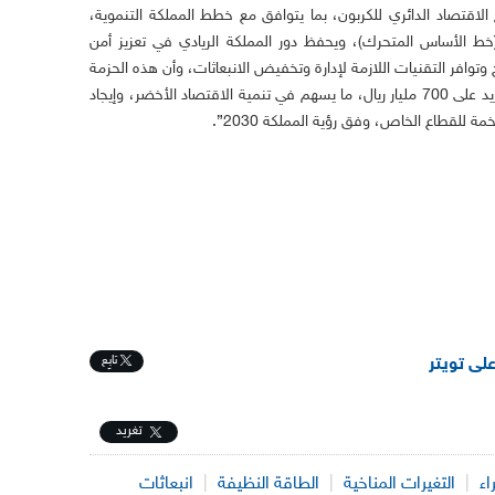
م 2060، من خلال نهج الاقتصاد الدائري للكربون، بما يتوافق مع خطط المملكة التنموية،
خط الأساس المتحرك)، ويحفظ دور المملكة الريادي في تعزيز أمن
توافر التقنيات اللازمة لإدارة وتخفيض الانبعاثات، وأن هذه الحزمة
الأولى من المبادرات تمثل استثمارات بقيمة تزيد على 700 مليار ريال، ما يسهم في تنمية الاقتصاد الأخضر، وإيجاد
لقطاع الخاص، وفق رؤية المملكة 2030”.
تابِع
على تويتر
تغريد
اء
|
التغيرات المناخية
|
الطاقة النظيفة
|
انبعاثات