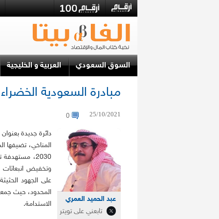
السوق السعودي
العربية و الخليجية
مبادرة السعودية الخضراء .
25/10/2021
0
دائرة جديدة بعنوان ر
المناخي، تضيفها الم
2030، مستهدفة
وتخفيض انبعاثات ا
على الجهود الحثيثة 
المحدود، حيث جمعت ف
عبد الحميد العمري
الاستدامة.
تابعني على تويتر