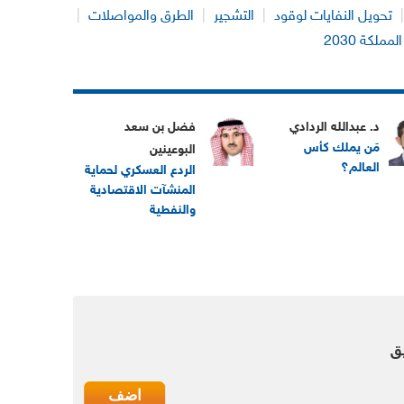
تحويل النفايات لوقود
|
التشجير
|
الطرق والمواصلات
|
لمملكة 2030
د. عبدالله الردادي
فضل بن سعد
مَن يملك كأس
البوعينين
العالم؟
الردع العسكري لحماية
المنشآت الاقتصادية
والنفطية
ق