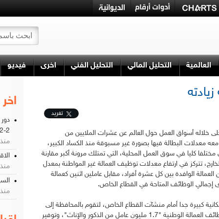
العالمية
التحليل المالي
التحليل الفني
اخرى
فيديو
زيادته
اخر 
تغريد
دور 
2-2
ى خلاله أسواق العمل حول العالم عن عشرات الملايين من
منذ 1 سن
عه معدلات البطالة فيها بصورة غير مسبوقة منذ الكساد الكبير،
مختلفا كليا في سوق العمل المحلية، التي تمتلك مرونة أكبر مقارنة
الاق
خارج، تتركز في ارتفاع معدلات توظيف العمالة غير المواطنة بمعدل
منذ 1 سن
ن العمالة الوافدة بين كل عشرة أفراد، مقابل عاملين اثنين كعمالة
السي
إجمالي الوظائف المتاحة في القطاع الخاص.
منذ 1 سن
كانية كبيرة جدا أمام منشآت القطاع الخاص، لتقوم بالمحافظة إلى
حد بعيد جدا على وظائف العمالة الوطنية "1.7 مليون عامل من الذكور والإناث"، وتوفير