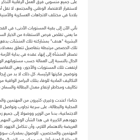
على جميع منسوبي فرق العمل الرقابية التذكر ا
لاستقرار الاقتصاد الوطني والمجتمع، لا تقل أ
بلادنا في مختلف الاتجاهات العسكرية والأمنية
نأتي الآن إلى بقية المستويات الأدنى؛ في ال
ما يعني تقلص فرص الاستفادة من الخيار السابق
البشرية "هدف" بمشاركته تلك المنشآت بدفع 
تلك الحصص مرتبطة بتفاصيل تتعلق بمعدلات 
تضطر المنشأة إلى إنهاء عقده في بداية الأزمة،
الحال بالنسبة إلى العمالة حسب مستوياتهم ال
ارتفعت تلك المستويات والأجور، وهي التفاصيل
وتوضيح فكرتها الرئيسة. كل ذلك لا بد من إيجاد 
التكاليف المادية للوفاء بتلك البرامج الواقية 
تكاليف ومخاطر ارتفاع معدل البطالة والسماح ب
ختاما؛ اعتدت وغيري كثيرون من المهتمين وال
المحلية والبطالة، على سرعة تجاوب وتواصل الإخ
الاجتماعية، بدءا من الوزير ووصولا إلى جميع 
جهودهم الكبيرة في هذا الشأن الوطني المهم،
العريضة بالاهتمام اللازم، وأن تتكامل الجهود 
المهتمين والمختصين، للوصول بمقدرات سوق ال
المرحلة الراهنة بأقل قدر ممكن من الخسائر وال