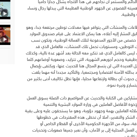
لدائم والمستمر أن نجاحهم في هذا الاتجاه يشكل جدارا حاميا
هميته القصوى عن الجهود الوطنية العظيمة التي يبذلها رجال ونساء
 والطبية.
قطاعات والمنشآت التي يتوافر فيها معدلات توطين مرتفعة جدا، وهو
 المشار إليه أعلاه، هنا يمكن الاعتماد على قيام صندوق الموارد
حصص من الأجور المدفوعة لتلك العمالة الوطنية، وتكون نسب
التوطين، ومستويات تحمل تلك المنشآت، فالعامل الذي قد
 ليس كالعامل الذي قد تتكرر معه الحالة بعد أشهر عدة تالية، وكذلك
وظيفية وحجم أجورهم الشهرية، التي تتزايد، وصعوبة أوضاعهم كلما
 العديدة التي لن يتسع المجال هنا للحديث عنها، ويكتفى بإيصال
بدائله الآمنة اقتصاديا ومجتمعيا، والتأكيد مجددا أنه مهما بلغت
من حدوث أي بطالة وارتفاعها محليا، فإنها تظل تكاليف أدنى بكثير من
تسارع وتيرة نموه.
مشاركين في الكتابة والحديث عن المواضيع ذات الصلة بسوق العمل
وة الأفاضل العاملين في وزارة الموارد البشرية والتنمية
زملائه العاملين بهمة وجهود دؤوبة، وهو ما يستحقون عليه وعلى بقية
 الشكر والتقدير، آملا أن تحظى هذه المقترحات في خطوطها
كافة، سواء من الأجهزة الحكومية الأخرى أو القطاع الخاص أو
عمل المحلية إلى بر الأمان، وأن نعبر جميعا صعوبات وتحديات
تكاليف.