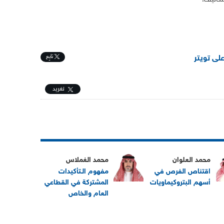
تابِع
على تويتر
تغريد
محمد العلوان
محمد الغملاس
اقتناص الفرص في
مفهوم الـتأكيدات
أسهم البتروكيماويات
المشتركة في القطاعي
العام والخاص