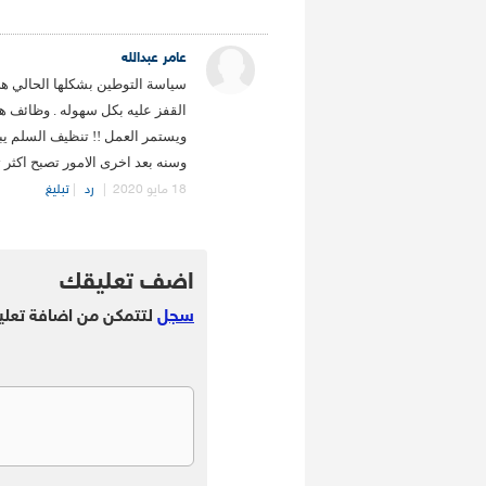
عامر عبدالله
سياسة التوطين بشكلها الحالي هي
القفز عليه بكل سهوله . وظائف ها
ويستمر العمل !! تنظيف السلم يبد
وسنه بعد اخرى الامور تصبح اكثر 
18 مايو 2020
|
رد
|
تبليغ
.
اضف تعليقك
سجل
لتتمكن من اضافة تعلي