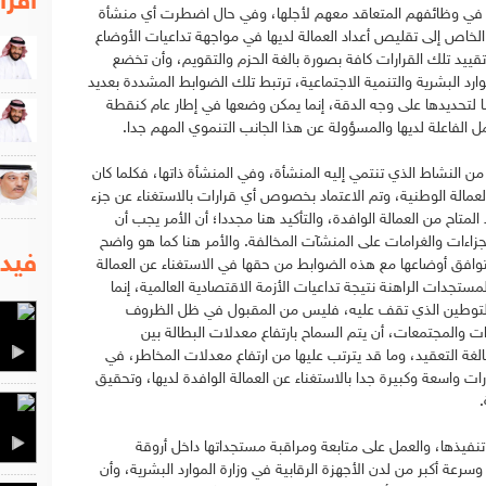
اقرا
هم في وظائفهم المتعاقد معهم لأجلها، وفي حال اضطرت أي منشأة
خاص إلى تقليص أعداد العمالة لديها في مواجهة تداعيات الأوضاع
م تقييد تلك القرارات كافة بصورة بالغة الحزم والتقويم، وأن تخضع
رد البشرية والتنمية الاجتماعية، ترتبط تلك الضوابط المشددة بعديد
ا لتحديدها على وجه الدقة، إنما يمكن وضعها في إطار عام كنقطة
مل الفاعلة لديها والمسؤولة عن هذا الجانب التنموي المهم جدا.
ن النشاط الذي تنتمي إليه المنشأة، وفي المنشأة ذاتها، فكلما كان
مالة الوطنية، وتم الاعتماد بخصوص أي قرارات بالاستغناء عن جزء
متاح من العمالة الوافدة، والتأكيد هنا مجددا؛ أن الأمر يجب أن
لجزاءات والغرامات على المنشآت المخالفة. والأمر هنا كما هو واضح
فيدي
وافق أوضاعها مع هذه الضوابط من حقها في الاستغناء عن العمالة
تجدات الراهنة نتيجة تداعيات الأزمة الاقتصادية العالمية، إنما
 التوطين الذي تقف عليه، فليس من المقبول في ظل الظروف
دات والمجتمعات، أن يتم السماح بارتفاع معدلات البطالة بين
لغة التعقيد، وما قد يترتب عليها من ارتفاع معدلات المخاطر، في
ت واسعة وكبيرة جدا بالاستغناء عن العمالة الوافدة لديها، وتحقيق
.
 تنفيذها، والعمل على متابعة ومراقبة مستجداتها داخل أروقة
ة أكبر من لدن الأجهزة الرقابية في وزارة الموارد البشرية، وأن