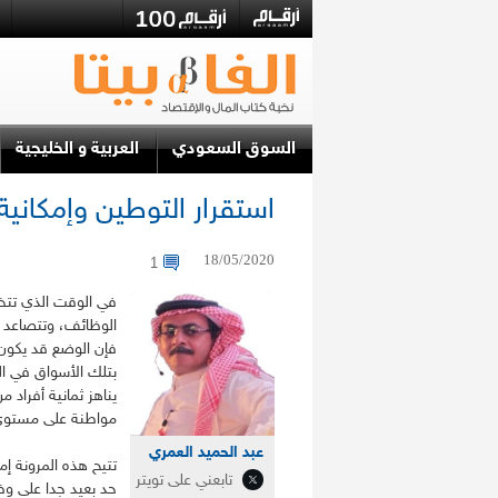
السوق السعودي
العربية و الخليجية
استقرار التوطين وإمكانية 
18/05/2020
1
في الوقت الذي تتخل
الوظائف، وتتصاعد م
فإن الوضع قد يكون 
بتلك الأسواق في ال
يناهز ثمانية أفراد م
مواطنة على مستوى 
عبد الحميد العمري
تتيح هذه المرونة إم
تابعني على تويتر