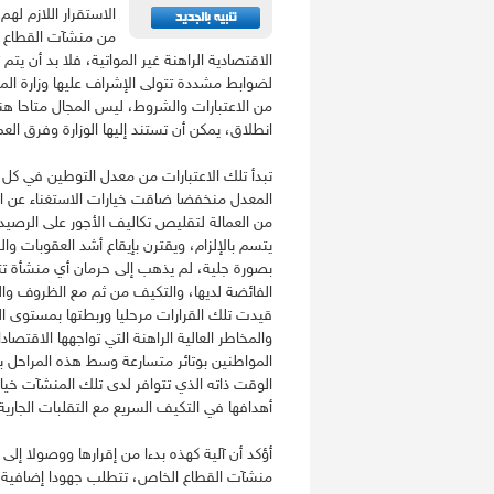
الاستقرار اللازم ل
من منشآت القطاع ال
الاقتصادية الراهنة غير المواتية، فلا بد أن يت
لضوابط مشددة تتولى الإشراف عليها وزارة الموا
من الاعتبارات والشروط، ليس المجال متاحا هن
انطلاق، يمكن أن تستند إليها الوزارة وفرق الع
تبدأ تلك الاعتبارات من معدل التوطين في كل م
المعدل منخفضا ضاقت خيارات الاستغناء عن الع
من العمالة لتقليص تكاليف الأجور على الرصيد ال
يتسم بالإلزام، ويقترن بإيقاع أشد العقوبات وا
بصورة جلية، لم يذهب إلى حرمان أي منشأة تت
الفائضة لديها، والتكيف من ثم مع الظروف والمس
قيدت تلك القرارات مرحليا وربطتها بمستوى
والمخاطر العالية الراهنة التي تواجهها الاقتصا
المواطنين بوتائر متسارعة وسط هذه المراحل با
الوقت ذاته الذي تتوافر لدى تلك المنشآت خيارا
أهدافها في التكيف السريع مع التقلبات الجارية
أؤكد أن آلية كهذه بدءا من إقرارها ووصولا إلى
منشآت القطاع الخاص، تتطلب جهودا إضافية وسرع