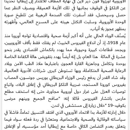
الأوروبية أورزولا فون دير لاين في نهاية المطاف للاعتذار إلى إيطاليا تحديداً
عن التلكؤ في الوقوف بجانبها في تلك الأزمة العميقة، وبصرف النظر عما
حصل وسيحصل، فقد أسفرت تلك الصدمة الرهيبة عن تلطيخ صورة
الوحدة الأوروبية، وسلبت التكتل هيبته على المسرح العالمي، وأظهرته
بمظهر عجوز بلا أنياب.
يُصنّف الوباء الحالي على أنه أكبر أزمة صحية واقتصادية تواجه أوروبا منذ
عام 1918، إذ أن اندلاع الفيروس الخبيث لم يفتك فقط بآلاف الأوروبيين،
ويجمد قطاعات كبيرة وحيوية، مما يهدد بانكماش اقتصادي يقدر بنحو
عشرة في المائة هذا العام، بل إنه أيضاً يهدد بتقويض هالة الكفاءة الخاصة
بوحدة وتكامل وجاهزية القارة العجوز، باعتبارها ملاذ الطب الآمن وبلاد
الرعاية الصحية المتكاملة، وبها تستوطن كبرى شركات الأدوية العالمية،
وقد شاء القدر أن يدفع رئيس الوزراء البريطاني بوريس جونسون، المصاب
بفيروس كورونا المستجد، ضريبة التلكؤ البريطاني في إغلاق البلاد، واتباع
توصيات العزل على غرار دول أوروبية مجاورة، حتى إنه استخف مطلع
مارس بانتشار الفيروس قائلا إنه: "صافح الجميع وبينهم مرضى
بكوفيد-19 "خلال زيارة إلى مستشفى في لندن.
خلال إدارته للأزمة، بدا الاتحاد الأوروبي، الذي افتقد التنسيق تماماً، فاشلاَ في
سياساته الوقائية والصحية والاجتماعية، ومتعثرا في ردة فعله سواء فيما
يتعلق بعدم التضامن الكافي خاصة مع إيطاليا أحد مؤسسيه، أو الإغلاق