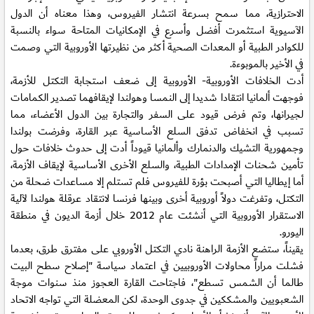
الاحترازية، مما سمح بسرعة انتشار الفيروس، وهذا معناه أن الدول
الآسيوية استثمرت أفضل وأسرع في الإمكانيات المتاحة سواء بالنسبة
للكوادر الطبية أو المعدات الصحية أكثر من نظيرتها الأوروبية التي وصمت
في الأخير بالموبوءة.
أدت الخلافات الأوروبية- الأوروبية إلى ضعف استجابة التكتل للأزمة،
فوجهت ألمانيا انتقادا شديدا إلى النمسا وهولندا لإيقافهما تصدير الكمامات
لجيرانها، وتم فرض قيود على السفر والتجارة بين الدول الأعضاء، مما
تسبب في انخفاض تدفق السلع الأساسية عبر القارة، وفرضت بولندا
وجمهورية التشيك والدنمارك وألمانيا قيوداً أدت إلى حدوث خلافات حول
تأمين شحنات الإمدادات الطبية، والسلع الأخرى الأساسية لإيقاف الأزمة،
أما إيطاليا التي أصبحت بؤرة للفيروس فلم تستلم إلا مساعدات ضحلة من
التكتل، وتفرغت دولاً أوروبية أخرى وبينها فرنسا لانتقاد عرقلة هولندا لآلية
الاستقرار الأوروبية التي أنشئت عام 2012 خلال أزمة الديون في منطقة
اليورو.
يقيناً، ستضع الأزمة الراهنة نادي التكتل الأوروبي على مفترق طرق، بعدما
فشلت مراراً محاولات الأوروبيين في اعتماد سياسة "إصلاح سطح البيت
طالما أن الشمس تسطع"، فاجتاحت القارة العجوز منذ سنوات موجة
الشعبويين والمشككين في جدوى الوحدة، لكن المعضلة التي تواجه الاتحاد