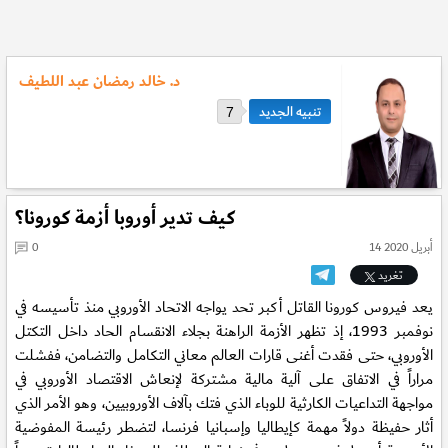
د. خالد رمضان عبد اللطيف
7
كيف تدير أوروبا أزمة كورونا؟
14 أبريل 2020
0
تغريد
يعد فيروس كورونا القاتل أكبر تحد يواجه الاتحاد الأوروبي منذ تأسيسه في
نوفمبر 1993، إذ تظهر الأزمة الراهنة بجلاء الانقسام الحاد داخل التكتل
الأوروبي، حتى فقدت أغنى قارات العالم معاني التكامل والتضامن، ففشلت
مراراً في الاتفاق على آلية مالية مشتركة لإنعاش الاقتصاد الأوروبي في
مواجهة التداعيات الكارثية للوباء الذي فتك بآلاف الأوروبيين، وهو الأمر الذي
أثار حفيظة دولاً مهمة كإيطاليا وإسبانيا فرنسا، لتضطر رئيسة المفوضية