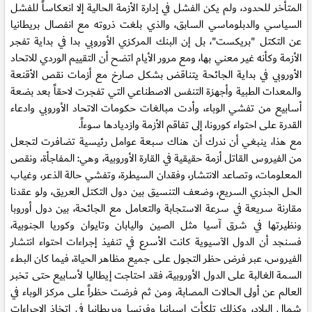
المتأخر للحدود، ولم يكن الفشل في إدارة الأزمة الحالية إلا انعكاساً للفشل
السياسي والدبلوماسي السابق، والذي بلغت ذروته مع انفصال بريطانيا
عن التكتل "بريكست"، بل إن البنك المركزي الأوروبي بدا في بداية تفجر
الأزمة وكأنه غير معني بها، ومع مرور الأيام اتضح أن التقييم الوردي للاتحاد
الأوروبي في بداية الجائحة يتناقض بشكل صارخ مع أزمات نقص الأقنعة
والمعدات الطبية وأجهزة التنفس الاصطناعي التي تفجرت لاحقاً بعد بضعة
أسابيع من تفشي الوباء، وأدت مبالغات حكومات الاتحاد الأوروبي وادعاء
القدرة على احتواء كورونا، إلى تفاقم الأزمة وازديادها سوءاً.
مع هذا، ينبغي أن ندرك أن هناك سبعة عوامل رئيسية تضافرت لتجعل
من الفيروس القاتل أزمة حقيقية في القارة الأوروبية، وهي: المفاجأة، ونقص
المعلومات، وتصاعد الانتشار، وفقدان السيطرة، وتفشي حالة الذعر، وغياب
الحل الجذري السريع، وضعف التنسيق بين دول التكتل العريق، ولو عقدنا
مقارنة سريعة في سرعة الاستجابة والتعامل مع الجائحة، بين دول أوروبا
ونظيرتها في شرق آسيا مثل الصين واليابان وتايوان وكوريا الجنوبية،
فسنجد أن الدول الآسيوية كانت الأسرع في تنفيذ إجراءات احتواء انتشار
الفيروس، عبر فرض حظر التجول على جميع مظاهر الحياة، فيما كان البطء
السمة الغالبة على الدول الأوروبية، فقد احتاجت إيطاليا لأسابيع حتى تخبر
العالم عن أولى الحالات المصابة، ومن ثم فرضت حظراً على مركز الوباء في
شمال البلاد، وكذلك تلكأت إسبانيا وفرنسا وبريطانيا في اتخاذ الإجراءات