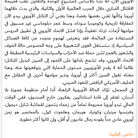
الأوروبي الآن، أنه نشأ بالأساس كمشروع للوحدة والتعاون عقب فضيحة
الاقتتال الضاري خلال الحرب العالمية الأولى والثانية، والذي بدت خلالهما
أوروبا وكأنها تفني بعضها بعضا، وهذا يعني أن التكتل الأوروبي يبدو الآن
كمفارقة تاريخية وكوميديا سوداء، وسط عجز دبلوماسي غير مسبوق في
مواجهة أزمات تزداد تعقيداً، وإذا فشل الاتحاد الأوروبي في تطبيق الدروس
المستفادة من الجائحة، فقد يتعرض لهجوم متجدد من كافة الفصائل
السياسية، إذ ستستغل القوى الشعبوية على وجه الخصوص حالة الخوف
والشعور بالعجز لشن حملة ضد الأحزاب والسياسات الرئيسية المطبقة في
الاتحاد الأوروبي، وقد تشجع بلدانها على اللجوء إلى الصين كبديل للتكتل؛
طالما أنه لا يقدم للأوروبيين مستوى الحماية التي يتوقعونها منه، وهذا
معناه تغول الصين أكثر في أوروبا، ونذير مواجهة أخرى في المقابل مع
الحليف الأمريكي الرافض للنفوذ الصيني.
في المجمل، تؤكد الحالة الأوروبية الراهنة، أننا أمام منظومة عجوزة بلا
أسنان، تفتقر إلى قادة استثنائيين يفكرون خارج الصندوق، ففي الوقت
الحالي تبدو أوروبا محرومة تماماً من زعماء ينتمون لقماشة شارل ديجول،
وفرنسوا ميتران، وكونراد هيرمان، وهلموت كول.. بالمختصر هو زمن
أوروبي عادي جداً يقوده رجال عاديون أو أقل، وإن كانوا أكثر خطورة.
خاص_الفابيتا