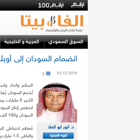
السوق السعودي
العربية و الخليجية
انضمام السودان إلى أوب
01/12/2019
1
السلام واتحاد واست
تُشجع السودان يُفك
السودان و100 ألف برميل من جمهورية السودان.
د. أنور أبو العلا
والباقي 1.5 مليار برميل (30 %) في السودان.