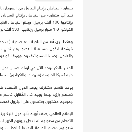
الكونغو 1.6 مليار برميل وإنتاجها 333 ألف برميل (المصدر إحصائية: BP-2019).
وهكذا نرى أنه من الناحية الاقتصادية (أي حج
مُرشحة لتكون مستقبلاً العضو رقم ثمانٍ بين د
والغابون، وغينيا الاستوائية، وجمهورية الكونغو
الجدير بالذكر يوجد الآن في أوبك خمس دول خلي
قارة أميركا الجنوبية (فنزويلا، والاكوادور). بين
يوجد قاسم مشترك يجمع الدول الأعضاء في 
كمصدر رزق، بينما يوجد في المُقابل قاسم م
جميعهم مشترون يعتمدون على البترول كمصدر
الإعلام العالمي يصف أوبك بأنها دول غنية وي
الأعظم من شعوبهم لم تدخل بيوتهم الكهرباء، 
شعوبهم مصادر الطاقة البدائية كالحطب، ومخل