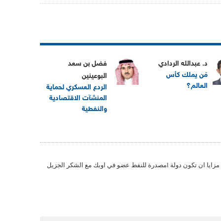
د. عبدالله الردادي
فضل بن سعد
مَن يملك كأس
البوعينين
العالم؟
الردع العسكري لحماية
المنشآت الاقتصادية
والنفطية
ليتك يا دكتورانور ان تفيدنا ما هي مزايا ان تكون دولة lمصدرة للنفط عضو في اوبك مع الشكر الجزيل