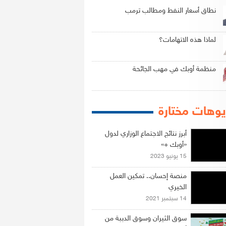
نطاق أسعار النفط ومطالب ترمب
لماذا هذه الاتهامات؟
منظمة أوبك في مهب الجائحة
وهات مختارة
أبرز نتائج الاجتماع الوزاري لدول
«أوبك +»
15 يونيو 2023
منصة إحسان.. تمكين العمل
الخيري
14 سبتمبر 2021
سوق الثيران وسوق الدببة من