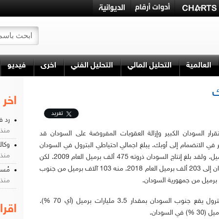
العالمية
التحليل المالي
التحليل الفني
اخرى
فيديو
ك
اخر 
تغريد
رد ف
منذ 5 سن
قرار السودان الكبير وإزالة العقوبات المفروضة على السودان قد
وكال
ر في الانضمام إلى أوبك. يبلغ اجمالي احتياطي البترول في السودان
منذ 5 سن
الكبير 5 مليارات برميل. ولقد بلغ إنتاج السودان ذروته 475 ألف برميل العام 2009. لكن
انخفض إنتاج السودان إلى 203 ألف برميل العام 2018. منه 103 آلاف برميل من جنوب
مُسل
منذ 5 سن
مُعظم احتياطي البترول يقع جنوب السودان بمقدار 3.5 مليارات برميل (أي 70 %).
اقرا