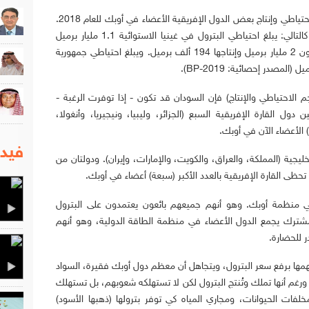
بمقارنة احتياطي وإنتاج البترول في السودان باحتياطي وإنتاج بعض الدول الإفريقية الأعضاء في أوبك للعام 2018.
نجد أنها متقاربة مع احتياطي وإنتاج السودان كالتالي: يبلغ احتياطي البترول في غينيا الاستوائية 1.1 مليار برميل
وإنتاجها 190 ألف برميل. ويبلغ احتياطي الغابون 2 مليار برميل وإنتاجها 194 ألف برميل. ويبلغ احتياطي جمهورية
م الاحتياطي والإنتاج) فإن السودان قد تكون - إذا توفرت الرغبة -
ول القارة الإفريقية السبع (الجزائر، وليبيا، ونيجيريا، وأنغولا،
) الأعضاء الآن في أوبك.
فيدي
جية (المملكة، والعراق، والكويت، والإمارات، وإيران). ودولتان من
ما تحظى القارة الإفريقية بالعدد الأكبر (سبعة) أعضاء في أوبك.
منظمة أوبك. وهو أنهم جميعهم بائعون يعتمدون على البترول
شترك يجمع الدول الأعضاء في منظمة الطاقة الدولية، وهو أنهم
 للحضارة.
تهمها برفع سعر البترول، ويتجاهل أن معظم دول أوبك فقيرة، السواد
ورغم أنها تملك وتُنتج البترول لكن لا تستهلكه شعوبهم، بل تستهلك
فات الحيوانات، ومجاري المياه كي توفر بترولها (ذهبها الأسود)