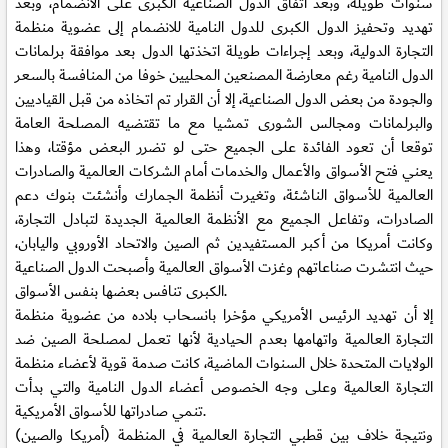
سنوات طويلة، وبعد اتفاق الدول الصناعية الكبرى على الانضمام، وبعد
تهديد وتحفيز الدول الكبرى للدول النامية للانضمام إلى عضوية منظمة
التجارة الدولية، وبعد إجراءات طويلة اتخذتها الدول بعد موافقة برلمانات
الدول النامية رغم معارضة المصنعين المحليين خوفا من المنافسة بالسعر
والجودة من بعض الدول الصناعية، إلا أن القرار تم اتخاذه من قبل القياديين
والبرلمانات ومجالس الشورى تمشيا مع ما تقتضيه المصلحة العامة
توقعا أن تعود الفائدة على الجميع حتى لو تضرر البعض مؤقتا، وهذا
يعني فتح الأسواق والأعمال والخدمات أمام الشركات العالمية والصادرات
العالمية للأسواق الناشئة، وتغيرت أنظمة الجمارك وأنشئت بنوك دعم
الصادرات، وتفاعل الجميع مع الأنظمة العالمية الجديدة لتبادل التجارة،
وكانت أمريكا من أكبر المستفيدين ثم الصين والاتحاد الأوروبي واليابان،
حيث انتشرت صناعاتهم وغزت الأسواق العالمية وأصبحت الدول الصناعية
الكبرى تنافس بعضها بنفس الأسواق.
إلا أن تهديد الرئيس الأمريكي مؤخرا بانسحاب بلاده من عضوية منظمة
التجارة العالمية واتهامها بعدم الحيادية لأنها تعمل لمصلحة الصين ضد
الولايات المتحدة خلال السنوات الماضية، كانت صدمة قوية لأعضاء منظمة
التجارة العالمية وعلى وجه الخصوص أعضاء الدول النامية والتي بدأت
تنمي صادراتها للأسواق الأمريكية.
ونتيجة خلاف بين قطبي التجارة العالمية في المنظمة (أمريكا والصين)