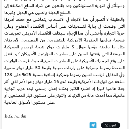
وسيتأثر في النهاية المستهلكون وقد يقلعون عن شراء السلع المكلفة إلى
السلع البديلة والصين هي البديل وغيرها.
والحقيقة لا أتصور أن هذا الاتجاه في الانسحاب يتماشى مع خطط أمريكا
التي وضعت في بداية التسعينات على أساس الاقتصاد المفتوح وعلى
حرية التجارة، وأخشى أن هذا الإجراء سيكلف الاقتصاد الأمريكي تعويضات
ضخمة تدفعها الحكومة الأمريكية للمتضررين من المصدرين الأمريكان
مثل ما دفعته مؤخرا حوالى 5 مليارات دولار نتيجة الرسوم الجمركية
المرتفعة التي رفعتها الصين على صادرات المزارعين الأمريكان كرد فعل
على رفع الجمارك الأمريكية على الصادرات الصينية، حيث فرضت الولايات
المتحدة رسوما جمركية على واردات صينية بقيمة 50 مليار دولار سنويا،
وفي المقابل فرضت الصين رسوما جمركية إضافية بنسبة 25% على 128
سلعة من الواردات الأمريكية بقيمة نحو 16 مليار دولار وهو الأمر الذي أثار
جدلا عالميا كبيرا إذ اعتبره الكثير بمثابة إعلان رسمي لبدء حرب تجارية
عالمية، مما أحدث حالة من الارتباك والتوتر على مستوى كبار المصنعين أو
على مستوى الأسواق العالمية.
نقلا عن عكاظ
تغريد