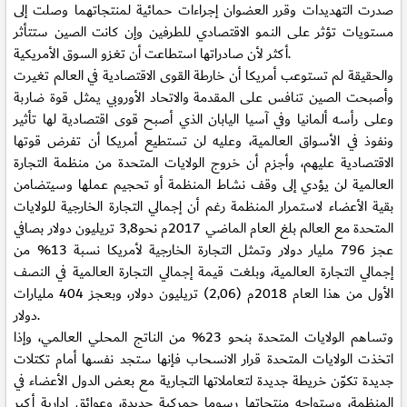
صدرت التهديدات وقرر العضوان إجراءات حمائية لمنتجاتهما وصلت إلى
مستويات تؤثر على النمو الاقتصادي للطرفين وإن كانت الصين ستتأثر
أكثر لأن صادراتها استطاعت أن تغزو السوق الأمريكية.
والحقيقة لم تستوعب أمريكا أن خارطة القوى الاقتصادية في العالم تغيرت
وأصبحت الصين تنافس على المقدمة والاتحاد الأوروبي يمثل قوة ضاربة
وعلى رأسه ألمانيا وفي آسيا اليابان الذي أصبح قوى اقتصادية لها تأثير
ونفوذ في الأسواق العالمية، وعليه لن تستطيع أمريكا أن تفرض قوتها
الاقتصادية عليهم، وأجزم أن خروج الولايات المتحدة من منظمة التجارة
العالمية لن يؤدي إلى وقف نشاط المنظمة أو تحجيم عملها وسيتضامن
بقية الأعضاء لاستمرار المنظمة رغم أن إجمالي التجارة الخارجية للولايات
المتحدة مع العالم بلغ العام الماضي 2017م نحو3,8 تريليون دولار بصافي
عجز 796 مليار دولار وتمثل التجارة الخارجية لأمريكا نسبة 13% من
إجمالي التجارة العالمية، وبلغت قيمة إجمالي التجارة العالمية في النصف
الأول من هذا العام 2018م (2,06) تريليون دولار، وبعجز 404 مليارات
دولار.
وتساهم الولايات المتحدة بنحو 23% من الناتج المحلي العالمي، وإذا
اتخذت الولايات المتحدة قرار الانسحاب فإنها ستجد نفسها أمام تكتلات
جديدة تكوّن خريطة جديدة لتعاملاتها التجارية مع بعض الدول الأعضاء في
المنظمة، وستواجه منتجاتها رسوما جمركية جديدة، وعوائق إدارية أكبر