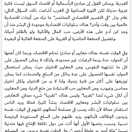
الفردية. ويمكن القول إن مبادئ الرأسمالية أو اقتصاد السوق ليست فكرة
غربية حديثة، لكن الثورة الصناعية في الغرب أشاعت ذلك. السؤال التالي:
علام يدل "في التفسير الاقتصادي المختصر" ما نراه من أزمات اقتصادية
عالمية بين وقت وآخر؟ هناك سلوكيات اقتصادية موجودة في البشر منذ أن
وجد ابن آدم على هذه الأرض، حب المال والأنانية ولو بالظلم أحيانا،
وتفضيل المنفعة الحاضرة أو القريبة على المنفعة الغائبة أو البعيدة.
وفي الوقت نفسه، هناك معايير أو مبادئ تحكم الاقتصاد، وربما كان أهمها
أن للموارد حدا، بينما الرغبات غير محدودة، ولذلك لا يمكن الحصول على
كل ما تشتهيه النفوس. ومن المعايير الاختيار، حيث يمكن استعمال
الموارد نفسها للحصول على عدة بدائل من السلع والخدمات، كما يمكن
توزيعها على أكثر من فترة زمنية، ولذا لا بد من الاختيار، ولكل اختيار
محاسن وعيوب، ومن المعايير حب الاستزادة من متع الدنيا، ومن المعايير،
أن لكل شيء ثمنا "تقريبا" وليس هناك "تقريبا" شيء مجاني. التعارض
بين سلوكيات البشر ومعايير الاقتصاد ينشأ كثيرا، فمثلا يريد الناس
استقدام عمالة لأن ذلك يصب في مصلحة أعمالهم، لكنهم في الوقت نفسه
يريدون الوظائف لأبنائهم، يزيد طلبهم على السلع المستوردة الرخيصة
نسبيا، وسبب رخصها الأول أنها أتت من دول تكلفة الإنتاج فيها متدنية
نسبيا "مثلا أجور يد عاملة أرخص"، وفي الوقت نفسه يريدون من المصانع