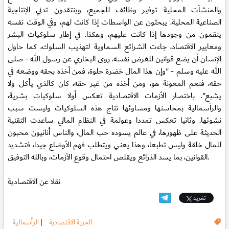
والمنشآت المحلية توفير وظائف للجميع، وينتقدون تدني الإنتاجية
الصناعية المحلية. يبحثون عن الواسطات إذا كانت لهم، وفي الوقت نفسه
ينقمون من وجودها إذا كانت عليهم، وهكذا. في إطار سلوكيات البشر
ومعايير الاقتصاد، جاءت الشرائع السماوية لتهذيب السلوك، كما حاول
الإنسان أن يضع قوانين للغرض نفسه. روى البخاري عن رسول الله - صلى
الله عليه وسلم - "وإن هذا المال خضرة حلوة، فمن أخذه بحقه ووضعه في
حقه، فنعم المعونة هو، ومن أخذه من غير حقه، كان كالذي يأكل ولا
يشبع". باختصار الأزمات الاقتصادية تعكس أولا سلوكيات بشرية،
والرأسمالية بمحاسنها ومساوئها نتاج هذه السلوكيات وليست سبب
نشوئها. وثانيا تعكس تمددا وعولمة في النظام المالي ساعدت التقنية
الحديثة على ظهورها، في عالم يسوده حب المال، والناس أنانيون محبون
للمال خلقة وليس تطبعا، وهذا يعني ويتطلب فهم الأوضاع جيدا، فتشديد
القوانين، بما يسد الذرائع ويقلص احتمال وقوع الأزمات، وبالله التوفيق.
نقلا عن الاقتصادية
تغريد
الحرية الاقتصادية
|
الرأسمالية