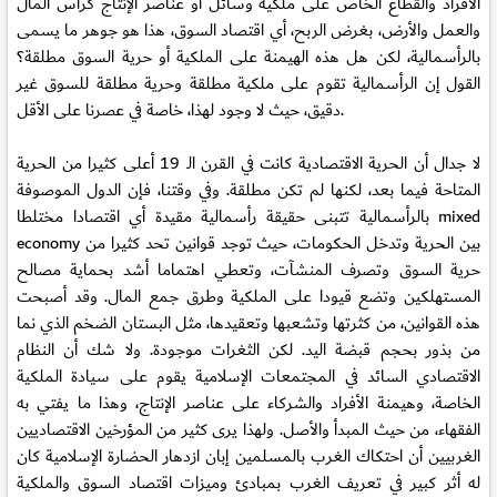
الأفراد والقطاع الخاص على ملكية وسائل أو عناصر الإنتاج كرأس المال
والعمل والأرض، بغرض الربح، أي اقتصاد السوق، هذا هو جوهر ما يسمى
بالرأسمالية، لكن هل هذه الهيمنة على الملكية أو حرية السوق مطلقة؟
القول إن الرأسمالية تقوم على ملكية مطلقة وحرية مطلقة للسوق غير
دقيق، حيث لا وجود لهذا، خاصة في عصرنا على الأقل.
لا جدال أن الحرية الاقتصادية كانت في القرن الـ 19 أعلى كثيرا من الحرية
المتاحة فيما بعد، لكنها لم تكن مطلقة. وفي وقتنا، فإن الدول الموصوفة
بالرأسمالية تتبنى حقيقة رأسمالية مقيدة أي اقتصادا مختلطا mixed
economy بين الحرية وتدخل الحكومات، حيث توجد قوانين تحد كثيرا من
حرية السوق وتصرف المنشآت، وتعطي اهتماما أشد بحماية مصالح
المستهلكين وتضع قيودا على الملكية وطرق جمع المال. وقد أصبحت
هذه القوانين، من كثرتها وتشعبها وتعقيدها، مثل البستان الضخم الذي نما
من بذور بحجم قبضة اليد. لكن الثغرات موجودة. ولا شك أن النظام
الاقتصادي السائد في المجتمعات الإسلامية يقوم على سيادة الملكية
الخاصة، وهيمنة الأفراد والشركاء على عناصر الإنتاج، وهذا ما يفتي به
الفقهاء، من حيث المبدأ والأصل. ولهذا يرى كثير من المؤرخين الاقتصاديين
الغربيين أن احتكاك الغرب بالمسلمين إبان ازدهار الحضارة الإسلامية كان
له أثر كبير في تعريف الغرب بمبادئ وميزات اقتصاد السوق والملكية