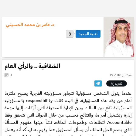
د. عامر بن محمد الحسيني
8
الشفافية .. والرأي العام
19 سبتمبر 2018
0
تغريد
عندما يتولى الشخص مسؤولية تتجاوز مسؤوليته الفردية يصبح ملتزما
بالمسؤولية responsibility أمام من ولاه هذه المسؤولية. في البدء كانت
المسؤولية تقع بين المالك وبين الإدارة المحترفة التي أوكلت إليها مهمة
إدارة وتشغيل أمر ما، والنتائج تحسب من خلال العوائد التي تتحقق وفقا
لتطلعات وطموحات الملاك. نشأ حينها مفهوم المسألة Accountable
الذي يمنح الحق للمالك أن يسأل المسؤول عما يقوم به، ليتأكد أنه يعمل