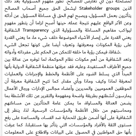
لمصلحته دون أي تعارض للمصالح. تطور مفهوم المسؤولية بعد ذلك
ليشمل الحق جميع أصحاب المصالح Stakeholder groups الذين
يتأثرون بعمل المسؤول، ويصبح لهم الحق في مساءلة المسؤول عن أدائه
وعن الأثر الواقع عليهم نتيجة عمله. حينها أصبح لزاما أن يتطور مفهوم
الشفافية Transparency ليواكب مفاهيم المساءلة والمسؤولية الذي
يعني القدرة على إبصار الأشياء الموضوعة خلف شيء ما، ما يعني القدرة
على رؤية المكونات ومعرفتها. وتعرف أيضا على كونها تجعل الشيء
شفافا، فيمكن رؤية ما خلفه للتمكن من الحكم على مفرداته وأدواته.
وتعد الشفافية من أهم مكونات نظام الحوكمة، لما توفره من عدالة بين
جميع الأطراف المستفيدة. وعليه، فقد عرفتها منظمة الشفافية الدولية بأنها
المبدأ الذي يسلط الضوء على الأنظمة والخطط والإجراءات والعمليات
لمعرفة لماذا وكيف وماذا وبأي مقدار. كما تتيح الشفافية معرفة أن
الموظفين العموميين والمديرين وأعضاء مجالس الإدارات ورجال الأعمال
يمارسون أنشطتهم بطريقة واضحة ومفهومة والتقرير عن تلك الأنشطة بما
يضمن العدالة والمساواة، ما يمكن عامة المتأثرين من مساءلتهم
ومحاسبتهم من خلال الأنظمة والمؤسسات الرسمية. لذا، ينظر إلى
الشفافية على أنها أضمن طريق للحماية ضد الفساد، والمساعدة على رفع
مستوى الثقة بالأفراد والمؤسسات، التي يتأثر بها مستقبلنا. كما عرفت
بأنها حق المواطنين في الحصول على البيانات والاطلاع على المعلومات