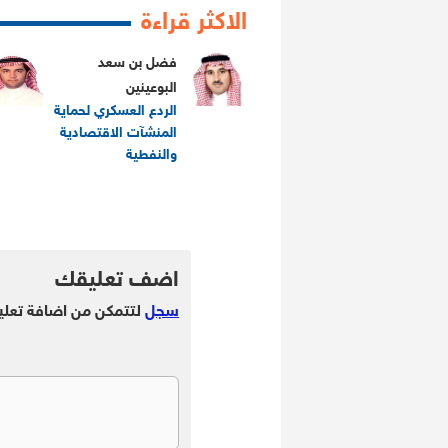
الاكثر قراءة
فضل بن سعد
البوعينين
الردع العسكري لحماية
المنشآت الاقتصادية
والنفطية
.
.
اضف تعليقك
سجل
لتتمكن من اضافة تعلي