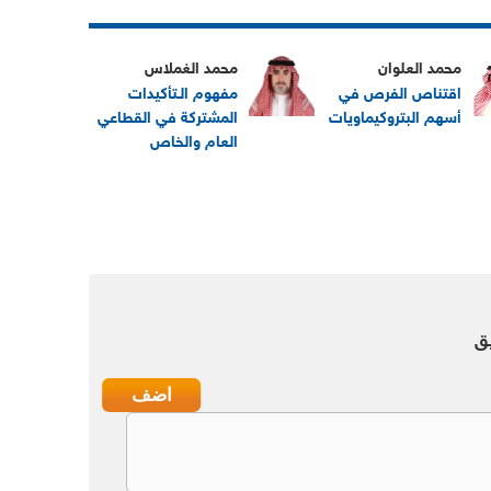
محمد العلوان
محمد الغملاس
اقتناص الفرص في
مفهوم الـتأكيدات
أسهم البتروكيماويات
المشتركة في القطاعي
العام والخاص
ق