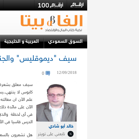
السوق السعودي
العربية و الخليجية
سيف "ديموقليس" والجن
12/09/2018
0
سيف معلق بشعرة و
كابوس لا ينتهي..يس
علم الآن ان مغالت
الآن على مائدة ذل
في أى لحظة والذي 
الدرس قاسيا في الأس
خالد أبو شادي
تابعني على تويتر
هل تشعرون بالسعا