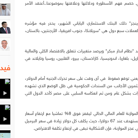
 خضم فهم الأسطورة ودلالتها وعلاقتها بموضوعنا..أعتقد الأمر
جز" ذلك البنك الاستثماري الياباني الشهير، يحذر فيه مؤشره
لات سبع دول هي "سريلانكا، جنوب افريقيا، الأرجنتين، باكستان،
"نظام انذار مبكر" ويرصد متغيرات تتعلق بالاقتصاد الكلي والمالية
ل، بلغاريا، اندونيسيا، كازاخستان، بيرو، القلبين، روسيا وتايلاند في
فيدي
..يعني توقع ضغوط في أى وقت على سعر تحرك الجنيه أمام الدولار،
ثمرين الأجانب من السندات الحكومية في ظل الوضع الذي تشهده
ات بشكل عام ومن ثم انعكاسه السلبي على مصر كأحد الدول التي
وإذا كانت الحكومة قد استطاعت تعديل عجز الموازنة للعام المالي الحالي ليقفز فوق 8% تماشيا مع ارتفاع أسعار
النفط صوب 80 دولارا بالمقارنة مع السعر المستهدف عند 67 دولارا، حيث يكلف كل دولار زيادة في سعر البرميل