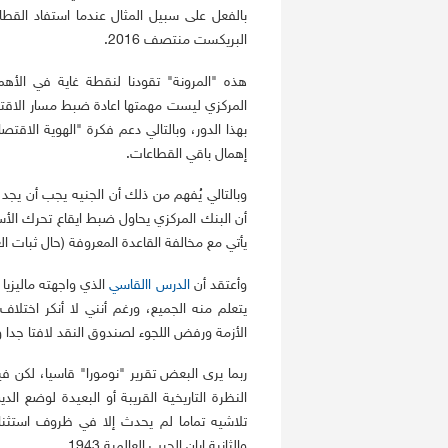
بالفعل على سبيل المثال عندما استفاد القط
البريكست منتصف 2016.
هذه "المرونة" تقودنا لنقطة غاية في الأه
المركزي ليست مهمتها اعادة ضبط مسار الاقت
بهذا الدور، وبالتالي دعم فكرة "الهوية الاقت
إهمال باقي القطاعات.
وبالتالي يُفهم من ذلك أن الجنيه يجب أن يج
أن البنك المركزي يحاول ضبط ايقاع تحرك الأسع
يأتي مع مخالفة القاعدة المعروفة (حال ثبات ال
وأعتقد أن
الدرس االقاسي
الذي واجهته ماليزيا 
يتعلم منه الجميع، ورغم أنني لا أنكر اختل
الأزمة ورفض اللجوء لصندوق النقد لافتا جدا 
ربما يرى البعض تقرير "نومورا" قاسيا، لكن ف
النظرة التاريخية القريبة أو البعيدة لوضع ا
والثانية إبان الحرب العالمية 1943.