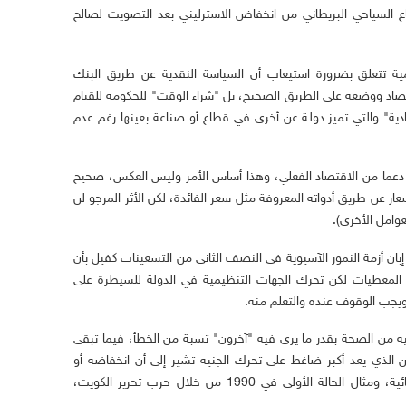
اع السياحي البريطاني من انخفاض الاسترليني بعد التصويت لصالح
مية تتعلق بضرورة استيعاب أن السياسة النقدية عن طريق البنك
صاد ووضعه على الطريق الصحيح، بل "شراء الوقت" للحكومة للقيام
صادية" والتي تميز دولة عن أخرى في قطاع أو صناعة بعينها رغم عدم
د دعما من الاقتصاد الفعلي، وهذا أساس الأمر وليس العكس، صحيح
ار عن طريق أدواته المعروفة مثل سعر الفائدة، لكن الأثر المرجو لن
عوامل الأخرى).
إبان أزمة النمور الآسيوية في النصف الثاني من التسعينات كفيل بأن
اف المعطيات لكن تحرك الجهات التنظيمية في الدولة للسيطرة على
ويجب الوقوف عنده والتعلم منه.
يه من الصحة بقدر ما يرى فيه "آخرون" تسبة من الخطأ، فيما تبقى
لدين الذي يعد أكبر ضاغط على تحرك الجنيه تشير إلى أن انخفاضه أو
تلاشيه تماما لم يحدث إلا في ظروف استثنائية، ومثال الحالة الأولى في 1990 من خلال حرب تحرير الكويت،