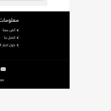
معلومات
أعلن معنا
اتصل بنا
حول اخبار 24
Argaam.com حقوق ا