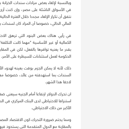
وبالنسبة لإلغاء بعض مزادات سندات الخزانة ب
في الأسواق الناشئة على مصر، وإن كنت أرى أ
المالي الحالي، خصوصا أن المزاد كان لسندات با
في رأيي هناك بعض البنود التي ترهق الاحتيا
الكمالية أو غير الأساسية "مهما كانت التكلف
بقدر ما يعنيه توافرها بالفعل، لكن في الم
الحكومة لعمل استثناءات للسيطرة على الأمر.
ذلك لأنه لا يمكن الجزم بوقت بعينه لهدوء الأس
السندات بما استهدفته من عائد، خصوصا مع انت
لاحقا هذا الشهر.
ان تحرك الدولار ارتفاعا أمام الجنيه سيعني ض
استنزافا للاحتياطي لدى البنك المركزي في ال
الأكبر من ذلك الاحتياطي.
ومما يحتم ضرورة التحرك كون الاقتصاد المصري
بالمقارنة مع الدول المتقدمة التي يستحوذ في