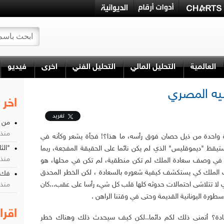
العالمية
التحليل المالي
التحليل الفني
اخرى
فيديو
يه المصري
اخر 
تغريد
من ي
منذ 7 سن
احدة من ذيل حصان فوق رأسه، ما هذا؟! فجأة يشعر وكأنه في
"الث
تيقظ "ديموقليس" الذي لم يكن نائما على الحقيقة المفجعة، ربما
منذ 8 سن
ه في وصف سعادة الملك لم تكن منطقية، لم تكن في محلها، هو
ك الملك كي يستكشف كيفية شعوره بالسعادة ، لكن الخطر المحدق
فك ش
لا تتلاشى احتمالات حدوثه كلها قلب كل شيء رأسا على عقب...كان
منذ 9 سن
طورة اليونانية القديمة وحتى في وقتنا الراهن .
اقرا
دة؟ أتمنى ذلك لكم دائما..لكن كيف سيحدث ذلك وهناك خطر