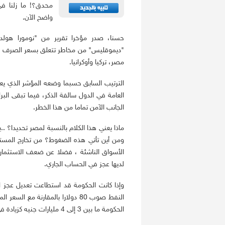
محدق؟! ما زلنا في
واضح الآن.
حسنا، صدر مؤخرا تقرير من "نومورا هولدين
"ديموقليس" من مخاطر تتعلق بسعر الصرف لعم
مصر، تركيا وأوكرانيا.
الترتيب السابق حسبما وضعه المؤشر الذي يعد 
العامة في الدول سالفة الذكر، فيما تبقى البرازي
الجانب الآمن تماما من هذا الخطر.
ماذا يعني هذا الكلام بالنسبة لمصر تحديدا؟ 
ومن أين تأتي هذه الضغوط؟ من تخارج المست
الأسواق الناشئة ، فضلا عن ضعف الاستثمار
لديها عجز في الحساب الجاري.
الحكومة ما بين 3 إلى 4 مليارات جنيه كزيادة في عجز الموازنة، فإن الاشكالية تبقى في ارتفاع تكلفة الاقتراض.