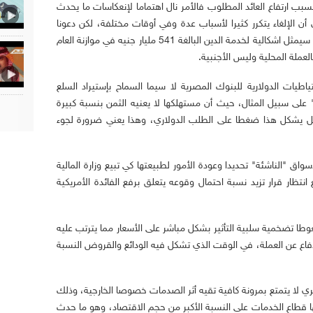
سبب ارتفاع العائد المطلوب فالأمر نال اهتماما لإنعكاسات ما يحدث
ن الإلغاء يتكرر كثيرا لأسباب عدة وفي أوقات مختلفة، لكن دعونا
نتفق أن تكرار الإلغاء مجددا خلال الفترة الحالية سيمثل اشكالية لخدمة الدين البالغة 541 مليار جنيه في موازنة العام
لعملة المحلية وليس الأجنبية.
طيات الدولارية للبنوك المصرية لا سيما السماح بإستيراد السلع
ة" على سبيل المثال، حيث أن مستهلكها لا يعنيه الثمن بنسبة كبيرة
قابل يشكل هذا ضغطا على الطلب الدولاري، وهذا يعني ضرورة لجوء
واق "الناشئة" تحديدا وعودة الأمور لطبيعتها كي تبيع وزارة المالية
ظار قرار تزيد نسبة احتمال وقوعه يتعلق برفع الفائدة الأمريكية
غوطا تضخمية سلبية التأثير بشكل مباشر على الأسعار مما يترتب عليه
دفاع عن العملة، في الوقت الذي تشكل فيه الودائع والقروض النسبة
 لا يتمتع بمرونة كافية تقيه أثر الصدمات خصوصا الخارجية، وذلك
ها قطاع الخدمات على النسبة الأكبر من حجم الاقتصاد، وهو ما حدث