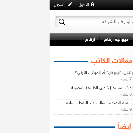
الدخول
التسجيل
ديوانية أرقام
أرقام
مقالات الكاتب
تنازل.."اردوغان" أم المركزي التركي؟
ه
الوث المستحيل" على الطريقة المصرية
ه
فرة التضخم السالب عند النفط يا سادة
ه
 أيضاً