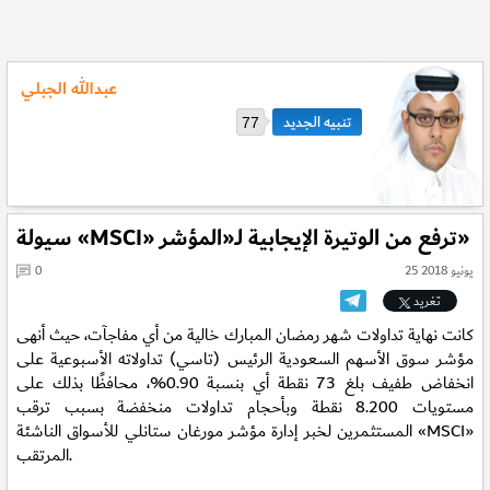
عبدالله الجبلي
77
سيولة «MSCI» ترفع من الوتيرة الإيجابية لـ«المؤشر»
25 يونيو 2018
0
تغريد
كانت نهاية تداولات شهر رمضان المبارك خالية من أي مفاجآت، حيث أنهى
مؤشر سوق الأسهم السعودية الرئيس (تاسي) تداولاته الأسبوعية على
انخفاض طفيف بلغ 73 نقطة أي بنسبة 0.90%، محافظًا بذلك على
مستويات 8.200 نقطة وبأحجام تداولات منخفضة بسبب ترقب
المستثمرين لخبر إدارة مؤشر مورغان ستانلي للأسواق الناشئة «MSCI»
المرتقب.