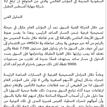
السعودية المدرجة في المؤشر العالمي والذي من المتوقع أن تبلغ 32
شركة بنهاية أغسطس المقبل.
التحليل الفني
من خلال الحركة الفنية للسوق نجد أن المؤشر العام مازال في مرحلة
تصحيحية فرعية ضمن المسار الصاعد الرئيس، وهذا ما يفسر هبوط
السوق الأربعاء الماضي بالإضافة إلى عدم تفاعله خلال جلسة الخميس مع
خبر الانضمام إلى «MSCI» بالرغم من أنه خبر جوهري ولا يمكن تجاهله، ولا
نرى أي خوف على السوق ما دام يتداول فوق مستوى 7.700 نقطة والتي
نعتقد أنه يجب زيارتها خلال الفترة المقبلة، وباحترامها فإن السوق بصدد
الدخول في مسار صاعد يستهدف قممًا جديدة قد تقترب من مستويات
9000 نقطة، لكن ذلك مرهون باحترام الدعم آنف الذكر.
وعادةً خلال المراحل التصحيحية الفرعية في المسارات الصاعدة الرئيسة
تتحرك بشكل إيجابي الأسهم الصغيرة والتي لا تؤثر على المؤشر العام
للسوق، لذا من الطبيعي أن نجد قطاعات صغيرة كالتأمين والإعلام تحقق
ارتفاعات جيدة أثناء تراجع السوق وحدوث ذلك علامة صحية للسوق؛ لأن
هذا دليل على أن أصحاب السيولة الساخنة مازال لديهم ثقة عالية بالسوق
وأن أموالهم تتحرك لاصطياد الفرص قصيرة المدى في تلك النوعية من
الأسهم ريثما ينتهي السوق من تصحيحه، وبعد ذلك تتجه تلك السيولة