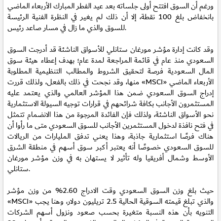
ورغم أن السوق افتتح أولى جلساته بعد عيد الفطر المبارك الأربعاء الماضي
بانخفاض بلغ 100 نقطة، إلا أن ذلك لم يغير في النظرة الفنية الرئيسة
للسوق والذي ما زال في مسار صاعد رئيس.
وقد كانت إدارة مؤشر مورغان ستانلي للأسواق الناشئة قد أدرجت السوق
السعودي منذ عام في قائمة المراجعة لمدة عام؛ بهدف إعطاء هيئة سوق
المال السعودية فرصة لتحقيق الشروط والمطالب التنظيمية المطلوبة
منها، وقد نجحت في ذلك بالفعل، ولذلك قررت «MSCI» الأربعاء الماضي
إدراج السوق السعودي ضمن هذا المؤشر العالمي والذي يعتمد عليه
المستثمرون الأجانب بكافة شرائحهم في قرارات توجيه السيولة الاستثمارية
نحو الأسواق الناشئة، ولذلك فإن الفائدة المرجوة من هذا الانضمام تتمثل
في فتح نافذة لدخول المستثمرين الأجانب للسوق السعودي متى ما رأوا أن
هناك فرصًا استثمارية جاذبة، وهذا يعني تدفق المليارات من الريالات
للسوق السعودي خصوصًا أنه يعتبر أكبر سوق أسهم في منطقة الشرق
الأوسط وشمال أفريقيا وله تأثير لا يستهان به في وزن مؤشر مورغان
ستانلي.
حيث بلغ وزن السوق السعودي وقت الادراج 2.60% من وزن مؤشر
«MSCI» والذي تبلغ قيمته السوقية الحالية 2.5 تريليون دولار، وهنا يجب
التنويه بأن هذه النسبة متغيرة بحسب صعود ونزول أسهم الشركات