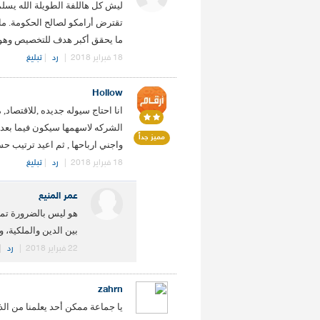
ليش كل هاللفة الطويلة الله يسلم
تقترض أرامكو لصالح الحكومة. ما
ما يحقق أكبر هدف للتخصيص وهو ا
18 فبراير 2018
|
رد
|
تبليغ
Hollow
انا احتاج سيوله جديده ,للاقتصا
مميز جداً
واجني ارباحها , ثم اعيد ترتيب حس
18 فبراير 2018
|
رد
|
تبليغ
عمر المنيع
هو ليس بالضرورة تم
بين الدين والملكية، 
22 فبراير 2018
|
رد
|
zahrn