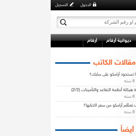
الدخول
التسجيل
ديوانية أرقام
أرقام
مقالات الكاتب
ا تستحوذ أرامكو على سابك؟
ه
 هيكلة أنظمة التقاعد والتأمينات (2/2)
ه
تعظّم أرامكو من سعر اكتتابها؟
ه
 أيضاً