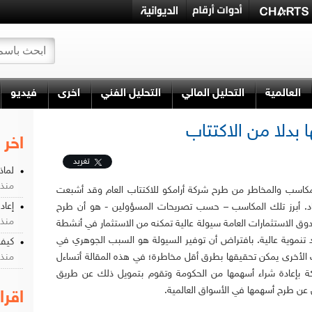
العالمية
التحليل المالي
التحليل الفني
اخرى
فيديو
 بدلا من الاكتتاب
اخر 
تغريد
لماذ
منذ 8 سن
مكاسب والمخاطر من طرح شركة أرامكو للاكتتاب العام وقد أشبعت
إعادة
د. أبرز تلك المكاسب – حسب تصريحات المسؤولين - هو أن طرح
منذ 8 سن
ق الاستثمارات العامة سيولة عالية تمكنه من الاستثمار في أنشطة
 تنموية عالية. بافتراض أن توفير السيولة هو السبب الجوهري في
كيف 
 الأخرى يمكن تحقيقها بطرق أقل مخاطرة؛ في هذه المقالة أتساءل
منذ 8 سن
ركة بإعادة شراء أسهمها من الحكومة وتقوم بتمويل ذلك عن طريق
ل عن طرح أسهمها في الأسواق العالمية.
اقرا