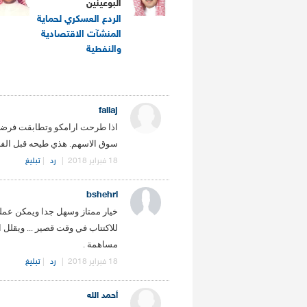
البوعينين
الردع العسكري لحماية
المنشآت الاقتصادية
والنفطية
.
fallaj
اذا طرحت ارامكو وتطابقت فرضيات
سوق الاسهم. هذي طيحه قبل الفل
18 فبراير 2018
|
رد
|
تبليغ
bshehri
خيار ممتاز وسهل جدا ويمكن عمل
للاكتتاب في وقت قصير ... ويقلل 
مساهمة .
18 فبراير 2018
|
رد
|
تبليغ
أحمد الله