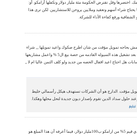
ك. اختصرها وقل تقترض الحكومة مئة مليار دولار وتكفلها أرامكو. أو:
 يحتاج شراء أسهم وتعقيد وملايين يروحن للاستشاريين. لكن ترى هذا
لشفافية ورفع كفاءة الأداء للشركة.
د, مش بحاجه تمويل مؤقت من شان اطرح صكوك واعيد تمويلها ,,, شراء
الشركه لاسهمها سيكون فيما بعد بعد تشغيل هذه السيوله القادمه من حصة بيع ال5 % واعمل مشاريعها
ابات هل احتاج اعيد اقفال الحصه من جديد ولو كلف الثمن عاليا ام لا ,,
ويل مؤقت. الدارج هو أن الشركات تستهدف هيكل رأسمالي خليط
وعند حلول سداد الدين تقوم بإصدار ديون جديدة لتحل محلها وهكذا.
تبليغ
يا جماعة ممكن أحد يعلمنا من الذي قيم 5% من ارامكو ب100مليار دولار، فيما أعرفه أن هذا المبلغ هو