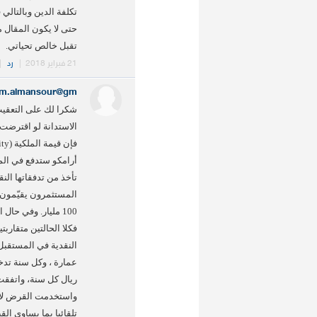
تكلفة الدين وبالتالي 
حتى لا يكون المقال م
تقبل خالص تحياتي.
21 فبراير 2018
|
رد
|
.m.almansour@gm
شكرا لك على التعقيب ،
فكلا الحالتين متقارب
النقدية في المستقبل
عمارة ، وكل سنة تدخ
ريال كل سنة، واتفقت
واستخدمت القرض لأغ
تلقائيا بما يساوي ال