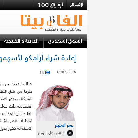
السوق السعودي
العربية و الخليجية
إعادة شراء أرامكو لأسهمها
18/02/2018
13
هناك العديد من ال
طرحا من قبل النقا
الشركة سيوفر لصندو
اقتصادية ذات عوائد
الطرح وأن المكاسب
لماذا لا تقوم الش
عمر المنيع
الاستدانة كخيار بدي
تابعني على تويتر