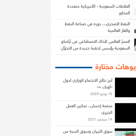
العلاقات السعودية - الأمريكية متعددة
المحاور
النفط الصخري... دوره في صناعة النفط
والغاز العالمية
الممرّ العالمي للذكاء الاصطناعي في أرامكو
السعودية يؤسس لحقبة جديدة من التحوّل
وهات مختارة
أبرز نتائج الاجتماع الوزاري لدول
«أوبك +»
15 يونيو 2023
منصة إحسان.. تمكين العمل
الخيري
14 سبتمبر 2021
سوق الثيران وسوق الدببة من