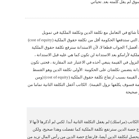
ق لم يقل كلمته بعد..تحياتي
شائع في التعامل مع تكلفة الدين وتكلفة الملكية في تمويل
الشركات. هل كون تكلفة التمويل التي ستدفعها الحكومة أقل من تكلفة حقوق الملكية (cost of equity)
 أفضل؟ الجواب قطعا لا، لأن الاستدانة سترفع تكلفة حقوق الملكية
لفة حقوق الملكية لأرامكو بعد الاستدانة لن تكون كما هي عليه قبل الاستدانة ،
لنزول في القيمة ينبغي أخذه في الاعتبار عند المقارنة ، فحتى تكون
دانة يتضمن تكلفتان على الحكومة: الأولى تكلفة الدين وهو القسط
الثابت الدوري ، الثانية تكلفة نزول القيمة بسبب ارتفاع تكلفة حقوق الملكية (cost of equity) (ومن
 فسوف يكلفها نزول القيمة) . الكاتب أغفل التكلفة الثانية تماما من
ر صحيحة
لكاتب (مراسلك) لم يغفل التكلفة الثانية أبدا. لكني لم أذكرها لأنها لا
اع حصة الدين سترتفع تكلفة الملكية كما تفضلت وهذا صحيح، ولكن
يحصل لتكلفة الدين أيضا، فارتفاع حصة الدين من رأس المال تزيد من