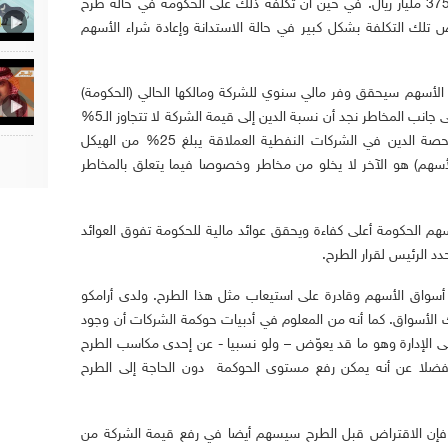
في كلا الخيارين ستحصل الحكومة على مبلغ 375 مليار ريال. في حين أن تكلفة ذلك على الحكومة في حالة طرح
بينما تنخفض تلك التكلفة بشكل كبير في حالة الاستدانة وإعادة شراء الأسهم
ء الأسهم سيحقق وفر مالي سنوي للشركة ومالكها الحالي (الحكومة)
بما يقارب الـ25 مليار ريال سنويا. وعند النظر إلى جانب المخاطر نجد أن نسبة الدين إلى قيمة الشركة لا تتجاوز الـ5%
وهي نسبة تعتبر متدنية، حيث أن متوسط حصة الدين في الشركات النفطية العملاقة يبلغ 25% من الهيكل
لأسهم) هو الآخر لا يخلو من مخاطر وخصوصا فيما يتعلق بالمخاطر
أسهم الحكومة أعلى كفاءة ويحقق عوائد مالية للحكومة تفوق العوائد
دد الرئيس لقرار الطرح.
ن أسواق الأسهم وقادرة على استيعاب مثل هذا الطرح. ولدى أرامكو
ار وأكثر في تلك الأسواق. كما أنه من المعلوم في أدبيات حوكمة الشركات أن وجود
 على الإدارة وهو ما قد يعوّض – ولو نسبيا - عن إحدى مكاسب الطرح
لا عن أنه يمكن رفع مستوى الحوكمة دون الحاجة إلى الطرح
؛ فإن الاقتراض قبل الطرح سيسهم أيضا في رفع قيمة الشركة من