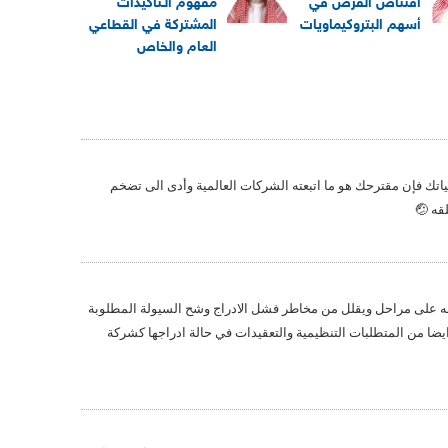
اقتناص الفرص في
مفهوم الـتأكيدات
أسهم البتروكيماويات
المشتركة في القطاعي
العام والخاص
ك فإن مقترحك هو ما اتبعته الشركات العالمية وأدى الى تضخم
قه 🤕
ه على مراحل ويقلل من مخاطر فشل الادراج وشح السيولة المطلوبة
ايضا من المتطلبات التنظيمية والتعقيدات في حالة ادراجها كشركة