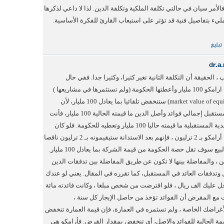
فالأمر سيان في حالتي تكلفة الملكية وتكلفة الدين. لذا لا داعي لذكرها
ليء بتفاصيل فنية قد تؤثر على استيعاب القارئ للفكرة الأساسية.
تبليغ
dr.a
 الحقيقة أن التكلفة الثانية تغير كثيرا، وكثيرا جدا. ففي حال
الاستدانة لو اقترضت ارامكو 100 مليار وأعطتها الحكومة (ولم تستثمرها في مشاريعها )
فإن قيمة الملكية (market value of equity) ستنخفض تلقائيا بما يعادل 100 مليار، لأن
أرامكو ستدفع في المستقبل إجمالي فوائد وأصل الدين ما قيمته الحالية 100 مليار، فأنت
تأخذ من تدفقاتها النقدية المستقبلية ما قيمته حاليا 100 مليار وتعطيه للحكومة. فلو كان
المستثمرون يقيّمون أرامكو بـ 2 ترليون ، فإنهم بعد الاستدانة ستيقيمونه بـ 2 ترليون ناقصا
100 مليار. وفي حال البيع سوف تقل حصة الحكومة من قيمة الشركة بما يعادل 100 مليار.
تين ، والمفاضلة بينها لا تكون عن طريق المفاضلة بين تدفقات الدين
 وتدفقات العائد في المستقبل، كما تقرره في المقال. يعني لو عندك
ل عليك الف ريال ، فلو اقترضت من شخص مبلغا ، وكانت فائدته مائة
 مع المقرض أن الفوائد تؤخذ من حاصل الإيجار كل سنة ،
راضك الخاصة ، ولم تسثمره في العمارة، فإن قيمة العمارة تنخفض
قيمة الحالية للفوائد والاصل، أي تنخفض بمقدار القرض. فأرامكو هي