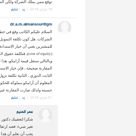
توقع ممن يملك الشركة ولكن السو
18 فبراير 2018
|
رد
|
تبليغ
dr.a.m.almansour@gm
السلام عليكم الكاتب وقع في خطأ 
للمشترين يعني أن خيار الاستدانة
(cost of equity)، فتك
وبالتالي ستقل قيمة أرامكو، هذا ا
المقارنة صحيحة ، فإن خيار الاست
المعلوم أن أرامكو مملوكة للحكومة
حسبته ولذلك صارت المقارنة غي
21 فبراير 2018
|
رد
|
تبليغ
عمر المنيع
شكرا لتعقيبك دكتور. ا
تغير شيء. فعند ارتف
يجب أن نعلم أن هذا 