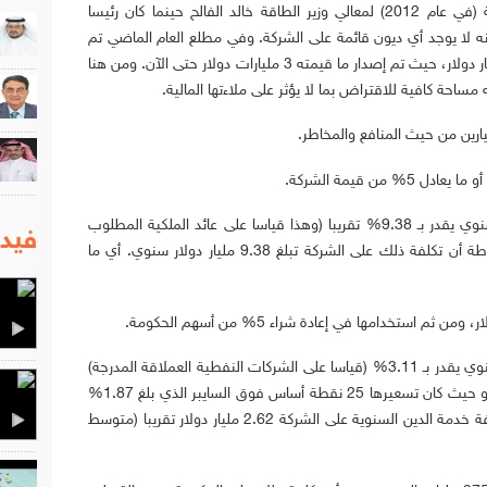
في محاضرة سابقة (في عام 2012) لمعالي وزير الطاقة خالد الفالح حينما كان رئيسا
أنه لا يوجد أي ديون قائمة على الشركة. وفي مطلع العام الماضي تم
الإعلان عن برنامج لطرح صكوك بقيمة 10 مليار دولار، حيث تم إصدار ما قيمته 3 مليارات دولار حتى الآن. ومن هنا
مساحة كافية للاقتراض بما لا يؤثر على ملاءتها المالية.
ارين من حيث المنافع والمخاطر.
في هذه الحالة سيطلب حملة الأسهم عائد سنوي يقدر بـ 9.38% تقريبا (وهذا قياسا على عائد الملكية المطلوب
فيدي
للشركات النفطية العملاقة). وهذا يعني ببساطة أن تكلفة ذلك على الشركة تبلغ 9.38 مليار دولار سنوي. أي ما
حملة الصك في هذه الحالة سيطلبون عائد سنوي يقدر بـ 3.11% (قياسا على الشركات النفطية العملاقة المدرجة)
أو 2.12% بحسب الطرح الأخير لصكوك أرامكو حيث كان تسعيرها 25 نقطة أساس فوق السايبر الذي بلغ 1.87%
خلال شهر ديسمبر الماضي. وبذلك تكون تكلفة خدمة الدين السنوية على الشركة 2.62 مليار دولار تقريبا (متوسط