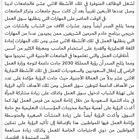
لشغل الوظائف المتوفرة في تلك الأنشطة الاثني عشر, فالجامعات لدينا
وصل عددها الأربعين تقريباً بعد أن كانت سبع جامعات, وتركز الجامعات
في الوقت الحاضر على المهارات التي يتطلبها سوق العمل.
ومما يثلج الصدر أيضاً وجود عشرات الآلاف من الشباب والشابات من
خريجي برنامج خادم الحرمين الشريفين, ممن يجيدون عددا من المهارات
التي يتطلبها العمل في تلك الأنشطة الاثني عشر, ومن تلك المهارات إجادة
اللغة الانجليزية والقدرة على استخدام الحاسب ومعرفة الكثير من أسس
أخلاقيات العمل والتي تعلموها في الجامعات الأجنبية التي تخرجوا منها.
ومما يثلج الصدر أن رؤية المملكة 2030 جاءت داعمة لتوجه وزارة العمل
الرامي إلى إحلال السعوديين والسعوديات للعمل في تلك الأنشطة التجارية
الاثني عشر بدلاً من العمالة الأجنبية, حيث جاءت الرؤية مؤكدة على عدد
من الأهداف الداعمة لتوطين سوق العمل, ومن تلك الأهداف تأكيد الرؤية
على تهيئة الشباب لدخول سوق العمل وكذلك على زيادة مشاركة المرأة
في بناء التنمية السعودية من خلال إتاحة المزيد من فرص العمل لها, كما
أكدت الرؤية على أهمية موائمة مخرجات المؤسسات التعليمية مع حاجة
السوق, وأكدت الرؤية أيضاً على زيادة المنشآت الصغيرة والمتوسطة
وإتاحة العمل فيها للمواطنين, هذا بالإضافة إلى تأكيد الرؤية على تمكين
المواطنين من ذوي الاحتياجات الخاصة للعمل وكذلك زيادة مساهمة
الأسر المنتجة في الاقتصاد.