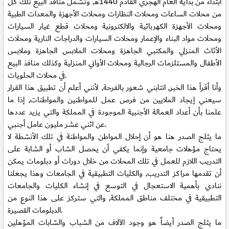
ابتداء من بداية العام الهجري القادم 1440هـ, وتشمل منافذ البيع تلك كل
من محلات الساعات ومحلات النظارات ومحلات الأجهزة والمعدات الطبية
ومحلات الأجهزة الكهربائية والالكترونية ومحلات قطع غيار السيارات
ومحلات مواد البناء والإعمار ومحلات السيارات والدراجات النارية ومحلات
الأثاث المنزلي والمكتبي الجاهزة ومحلات الملابس الجاهزة وملابس
الأطفال والمستلزمات الرجالية ومحلات الأواني المنزلية وكذلك منافذ البيع
في محلات الحلويات.
وأنا أقرأ هذا الخبر, انتابني شعور بالفرحة, لأنني أعلم أن تطبيق هذا القرار
سيعني إيجاد الملايين من فرص عمل للمواطنين والمواطنات, إذا ما
علمنا بأن أعداد العمالة الأجنبية الموجودة في المملكة والتي يزيد عددها
عن اثني عشر مليون عامل أجنبي.
ما يثلج الصدر هنا هو أن إحلال المواطن والمواطنة في تلك الأنشطة لا
يحتاج مؤهلات جامعية وإنما يكفي أن يحصل الشاب أو الشابة على
التدريب اللازم للعمل في تلك المحلات من خلال دورات أو دبلومات يمكن
أن تقدمها مراكز التدريب, والكليات التطبيقية في الجامعات وهذا يجعلنا
ننادي بأهمية الاستعجال في التوسع في إنشاء الكليات والجامعات
التطبيقية في مختلف مناطق المملكة, والتي ستركز على هذا النوع من
الدبلومات القصيرة.
ما يثلج الصدر أيضاً هو وجود الآلاف من الشباب والشابات المؤهلين