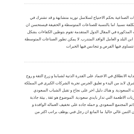
ات الصناعية بحكم الاحتياج لسلاسل توريد متشابهة و قد تشترك في
لتكلفة نسبيا. اما بالنسبة للصناعات المتوسطة و الخفيفة فيستحسن ان
 المذكورة في المقال الدول المتقدمة تقوم بتوطين الكفاءات بشكل
ابن البلد و العامل الوافد المتدرب. لا يمكن تطور الصناعات المتوسطة
 تتساوى فيها الفرص و تتجانس فيها الخبرات
ية الانطلاق في الاعتماد على القدرة الذتية لشبابنا و زرع الثقة و روح
. لابد من اليدء و تعليق الجرس تجربة الشركات الكبرى في المملكة
 السعودية. و هناك دليل اخر على نجاح و تقبل الشباب السعودي
بات الاطعمة التي تدار بايدي سعودية. الموضوع هو ثقة , بيئة جاذبة
ائم المجتمع السعودي, و حمله جاده على تخفيف العماله الوافدة و
 الثمن غالي حاليا. ما المانع ان رجل فني يوظف براتب اكثر من