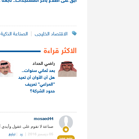
ابق على اطلاع بآخر المستجدات.. تابعنا 
الاقتصاد الخليجى
|
الصناعة الذكية
الاكثر قراءة
راضي الحداد
بعد ثماني سنوات..
هل آن الأوان أن تعيد
"المراعي" تعريف
حدود الشركة؟
.
mosaed44
صناعة لا تقوم على عقول وأيدي أبن
05 ديسمبر 2016
|
رد
|
تبليغ
عضو مميز