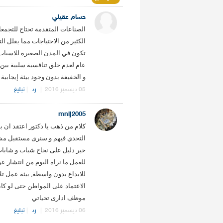
حسام عقيلي
الصناعات المتقدمة تحتاج للتجمع
الكثير من الاحتياجات مما يقلل ا
تكون في المدن الصغيرة للاسباب
عام لعدم خلق تنافسية سلبية بين 
و الخفيفة بدون وجود بيئة إيجابية
05 ديسمبر 2016
|
رد
|
تبليغ
mnij2005
كلام من ذهب يا دكتور اعتقد ان بدا
التحدي فيهم و سنرى مستقبل مشرق
خير دليل على نجاح شباب و شابات
للعمل ما نراه اليوم من انتشار عر
للابداع بدون واسطة, بيئة عمل تل
الاعتماد على المواطن حتى لو كان
موظف ادارى تحياتي
06 ديسمبر 2016
|
رد
|
تبليغ