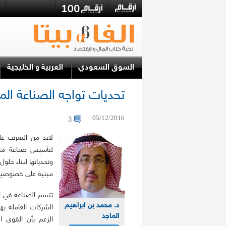
السوق السعودي
العربية و الخليجية
تحديات تواجه الصناعة ال
05/12/2016
3
لابد من التعرف عل
لتأسيس صناعة متق
وتحدياتها لبناء حلو
مبنية على خصوصيات 
تتسم الصناعة في ا
د. محمد بن ابراهيم
الشركات العاملة به
الماجد
الزعم بأن القوى 