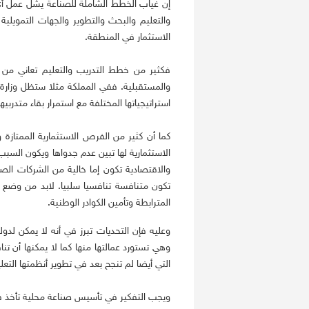
إن غياب الخطط الشاملة للصناعة يشل عمل أي
والتعليم والبحث والتطوير والجهات التمويلية
الاستثمار في المنطقة.
فكثير من خطط التدريب والتعليم تعاني من ع
والمستقبلية. ففي المملكة مثلا ستظل وزارة ا
استراتيجياتها المختلفة مع استمرار بقاء متدربيه
كما أن كثير من الفرص الاستثمارية الممتازة
الاستثمارية لها تبين عدم جدواها ويكون السبب 
والاقتصادية تكون إما خالية من الشركات ال
تكون متنافسة تنافسيا سلبيا. لابد من وضع 
المترابطة وتأمين الكوادر الوطنية.
وعليه فإن التحديات تبرز في أنه لا يمكن لدو
وهي تستورد عمالتها منها كما لا يمكنها أن تنا
التي أيضا لم تنجح بعد في تطوير أنظمتها التع
ويجب التفكير في تأسيس صناعة محلية تأخذ في 