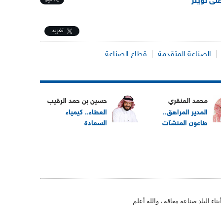
على تويتر
تغريد
|
الصناعة المتقدمة
|
قطاع الصناعة
محمد العنقري
حسين بن حمد الرقيب
المدير المراهق..
العطاء.. كيمياء
طاعون المنشآت
السعادة
اء البلد صناعة معاقة ، والله أعلم