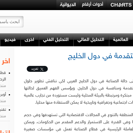
العالمية
التحليل المالي
التحليل الفني
اخرى
فيديو
متقدمة في دول الخليج
اخر 
تغريد
قطاع
الزخ
ى حالة الصناعة في دول الخليج العربي لكي نناقش تطوير حلول
منذ 4 شه
دمة ومنافسة في دول الخليج. ويؤسس الفهم العميق لحالتها
أوبرة الصناع
ل مبتكرة ومرتبطة بالبيئة المحلية وليست مستوردة من تجارب عالمية
منذ 9 سن
اجتماعية وجغرافية وتاريخية لا يمكن الاستفادة منها محليا.
تقنيات الص
لمنطقة بالتنوع في المجالات الاقتصادية التي تستهدفها وفي حجم
منذ 9 سن
ا وفي القدرة على الاستمرار والدعم المقدم من الحكومات. ويمكن
العاملة الرئيسية في قطاع الصناعة تعمل في مؤسسات صغيرة