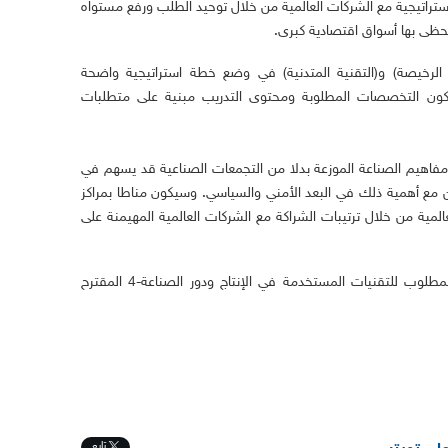
ستراتيجية مع الشركات العالمية من خلال توحيد الطلب ورفع مستواه
حظى بها أسواق اقتصادية كبرى.
 الرخيصة) و(التقنية المتدنية) في وضع خطة استراتيجية واضحة
كون التخصصات المطلوبة ومحتوى التدريب مبنية على متطلبات
مفاهيم الصناعة الموزعة بدلا من التجمعات الصناعية قد يسهم في
 مع أهمية ذلك في البعد الأمني والسياسي. وسيكون مناطا بمراكز
المية من خلال ترتيبات الشراكة مع الشركات العالمية المهيمنة على
في المقال القادم نناقش المستوى العالي المطلوب للتقنيات المستخدمة في الإنتاج ودور الصناعة-4 المقترح
تابِع