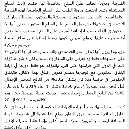
الضريبة ومرونة الطلب على السلع الخاضعة لها. فكلما زادت السلع
المستثناة وكلما ارتفعت مرونة الطلب على السلع الخاضعة لهذه الضريبة
كلما أصبح التأثير على مستويات المعيشة والمستوى العام للأسعار أقل.
6- الاعتماد في الاستهلاك في دول الخليج على السلع المستوردة يعني أنها
ستكون في الغالب ضريبة إضافية تُفرض على السلع المستوردة، ما يعني
أنه سيترتب عليها ازدواج ضريبي، كونها رسما إضافيا على سلع محملة
برسوم جمركية.
7- مؤيدوها يرون أنها تحفز النمو الاقتصادي والاستثمار باعتبار أنها تفرض
على الاستهلاك فقط ولا تفرض على الادخار والاستثمار، لكن لا شواهد تؤكد
ذلك في الدول التي فرضتها حتى الآن، والمؤكد هو فقط دورها في زيادة
الإنفاق الحكومي مع توفيرها مصدر تمويل إضافي لهذا الإنفاق. فالإنفاق
الحكومي في فرنسا مثلا كان يشكل 33.2% من الناتج المحلي الإجمالي
قبل فرض هذه الضريبة في عام 1968 وشكل في عام 2014 ما يزيد على
45% من الناتج المحلي الإجمالي، كما ارتفعت نسبة الضريبة خلال هذه
الفترة من 13% إلى 20%.
8- كونها مصدرا سهلا نسبياً لزيادة الإيرادات الحكومية يتسبب فرضها في
تقليل الحافز لضبط مستوى الإنفاق ورفع كفاءته، بالتالي فضريبة القيمة
المضافة ليست بالضرورة محركا لنمو أعلى وإنما فقط محرك لإنفاق
حكومي أعلى وأقل كفاءة.