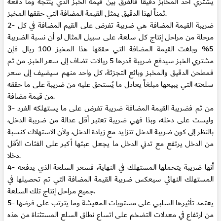
يشتري أحد المخابز دقيقاً فالفرق بين قيمة الخبز الذي ينتجه وما دفعه
ثمناً لهذا الدقيق يمثل القيمة المضافة التي حققها المخبز.
2- ضريبة القيمة المضافة هي ضريبة تفرض على القيم المضافة في كل
مرحلة من مراحل إنتاج كل سلعة. على سبيل المثال لو أن نسبة الضريبة
5% وبلغت القيمة المضافة التي حققها هذا المخبز 100 ريال فإن
مشتري الخبز سيدفع ضريبة قدرها 5 ريالات تضاف إلى سعر الخبز. من ثم
فمطحن الدقيق والمخبز وبائع التجزئة، كل واحد منهم سيضيف إلى سعر
سلعته التي يبيعها مبلغاً يعادل ما يُستحق عليه من ضريبة على ما حققه
من قيمة مضافة.
3- من ثم فضريبة القيمة المضافة ضريبة تفرض على ما يستهلكه الفرد
وليست على دخله، وبذا فهي ضريبة تعتبر أقل عدالة من ضريبة الدخل،
بالنظر إلى كون ضريبة الدخل تتزايد مع زيادة الدخل، ولأن الاستهلاك كنسبة
من الدخل يرتفع مع تدني الدخل ما يجعل عبئها أكبر على الفئات الأقل
دخلا.
4- أنها ضريبة يتحملها المستهلك في النهاية، فسعر السلعة الذي يدفعه
المستهلك النهائي سيعكس ضريبة القيمة المضافة التي تم تحصيلها في
جميع مراحل إنتاج تلك السلعة.
5- يعتمد تأثيرها السلبي على مستويات المعيشة وما يترتب على فرضها
من ارتفاع في معدلات التضخم على اتساع نطاق السلع المستثناة من هذه