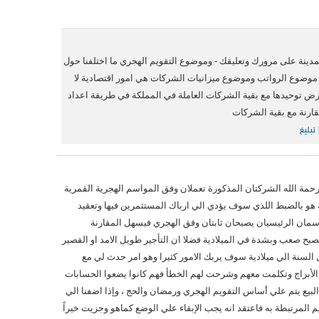
نة على مرورك وتعليقك - وموضوع التقويم الهجري ما اختلفنا حول
 موضوع الرواتب وموضوع ميزانيات الشركات هي امور اقتصادية لا
لغرض توحيدها مع بقية الشركات العاملة في المملكة في طريقة اعداد
قارنة مع بقية الشركات
تبليغ
رحمة الله الشركتان المذكورة تعملان وفق المواسم الهجرية القمرية
 هو بالضبط اللذي سوف يؤدي الي ارباك المستثمرين فيها وتعقيد
سمان الرئيسيان يصبحان ثابتان وفق الهجري فيسهل المقارنة
بح صعب وبشدة في الميلادية فضلا ان التأجير طويل الامد او القصير
 السنة الي ميلادية سوف يربك الامور كثيرا وهو امر حدث لي مع
الأبراج وتكلمت معهم وشرحت لهم الخطأ فهم كانوا يضعوا الحسابات
لبيع يتم علي أساس التقويم الهجري ورمضان والحج ، وإذا اضفنا الي
م المرتبطة به فاعتقد انه يجب الإبقاء علي الوضع كماهو وجزيت خيراً