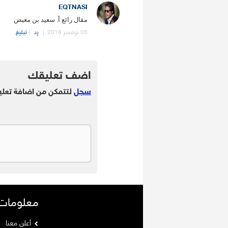
EQTNASI
مقال رائع أ. سعيد بن معيض
03 نوفمبر 2016
|
رد
|
تبليغ
.
اضف تعليقك
سجل
لتتمكن من اضافة تعلي
معلومات
أعلن معنا