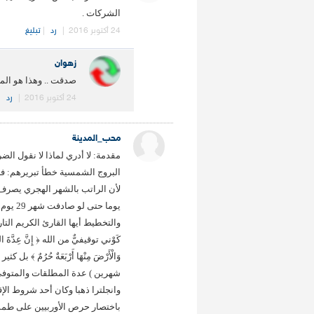
الشركات .
24 أكتوبر 2016
|
رد
|
تبليغ
زهوان
صدقت .. وهذا هو الم
24 أكتوبر 2016
|
رد
|
محب_المدينة
مقدمة: لا أدري لماذا لا نقول الضر
يوما ح
والتخطيط أيها القارئ الكريم الت
كَوْني توقيفيٌّ من الله ﴿ إِنَّ عِدَّةَ الشُّه
وَالْأَرْضَ مِنْهَا أَرْبَعَةٌ حُرُمٌ
شهرين ) عدة المطلقات والمتوف
وانجلترا ذهبا وكان أحد شروط الإ
باختصار حرص الأوربيين على طمس