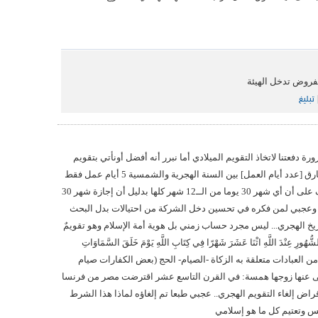
فروض تدخل الهيئة
تبليغ
ورة دفعتنا لاتخاذ التقويم الميلادي أما نبرر أنه أفضل أونأتي بتقويم
البروج الشمسية خطأ تبريرهم: فارق [عدد أيام العمل] بين السنة الهجرية والشمسية 5 أيام عمل فقط
لأن الراتب بالشهر الهجري يصرف على أن أي شهر 30 يوما من الــ12 شهر كلها بدليل أن إجازة شهر 30
تى لو صادفت شهر 29 يوم وعجبي لمن فكره في تحسين دخل الشركة من احتيالات بدل البحث
اريخ الهجري... ليس مجرد حساب زمني بل هوية أمة الإسلام وهو تقويمٌ
ُورِ عِنْدَ اللَّهِ اثْنَا عَشَرَ شَهْرًا فِي كِتَابِ اللَّهِ يَوْمَ خَلَقَ السَّمَاوَاتِ
 ﴾ بل كثير من العبادات متعلقة به الزكاة -الصيام- الحج (بعض الكفارات صيام
ى عنها زوجها همسة: في القرن التاسع عشر اقترضت مصر من فرنسا
قراض إلغاء التقويم الهجري.. عجبي طبعا تم إلغاؤه لماذا هذا الشرط
 وتعتيم كل ما هو إسلامي