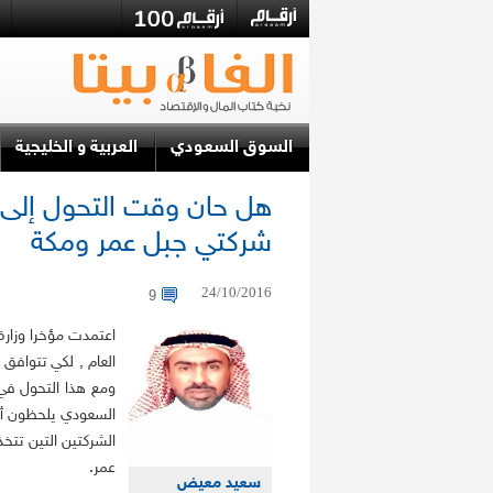
السوق السعودي
العربية و الخليجية
هل حان وقت التحول إلى ال
شركتي جبل عمر ومكة
24/10/2016
9
اعتمدت مؤخرا وزارة
العام , لكي تتوافق م
ومع هذا التحول في 
السعودي يلحظون أن 
الشركتين التين تتخ
عمر.
سعيد معيض