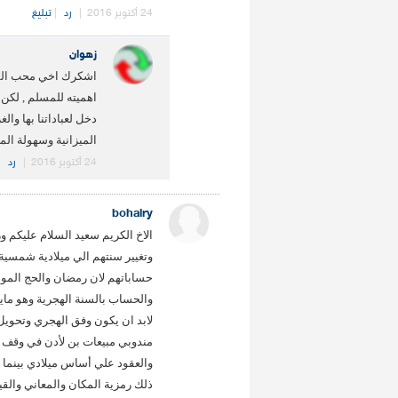
24 أكتوبر 2016
|
رد
|
تبليغ
زهوان
اشكرك اخي محب المدي
اهميته للمسلم , لكن
دخل لعباداتنا بها وا
الميزانية وسهولة الم
24 أكتوبر 2016
|
رد
|
bohairy
الاخ الكريم سعيد السلام عليكم و
وتغيير سنتهم الي ميلادية شمسية
حساباتهم لان رمضان والحج المو
والحساب بالسنة الهجرية وهو مايص
لابد ان يكون وفق الهجري وتحويل
مندوبي مبيعات بن لأدن في وقف 
والعقود علي أساس ميلادي بينما ا
ذلك رمزية المكان والمعاني والقي