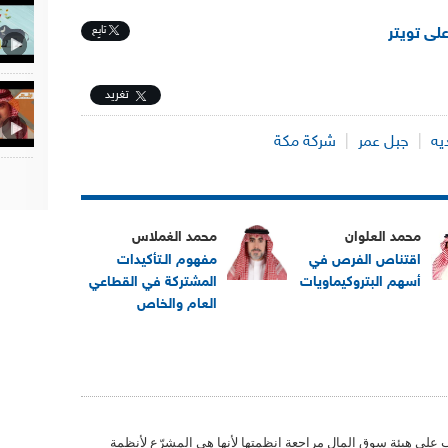
تابِع
على تويتر
تغريد
يه
|
جبل عمر
|
شركة مكة
محمد العلوان
محمد الغملاس
اقتناص الفرص في
مفهوم الـتأكيدات
أسهم البتروكيماويات
المشتركة في القطاعي
العام والخاص
لى هيئة سوق المال مراجعة انظمتها لأنها هي المشرّع لأنظمة