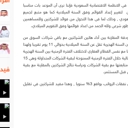
اقرا
ي الانظمة الاقتصادية السعودية فإننا نرى أن الموعد بات مناسبا
 لتغيير إعداد القوائم وفق السنة الميلادية كما هو متبع لجميع
دي , وذلك لما في هذا التحول من فوائد للشركتين وللمساهمين
ظور شرعي ولله الحمد من اعداد قوائمها وفق التقويم الميلادي.
ودقة المقارنة بين أداء هاتين الشركتين مع باقي شركات السوق من
حيث العائد على الاستثمار ومكرر الارباح نظرا لأن السنة الهجرية تقل عن السنة الميلادية بحوالي 11 يوم تقريبا ولهذا
 مع نفس القطاع العقاري لاختلاف الفترة الزمنية بين السنة الهجرية
والميلادية , كما ان من الفوائد صدور النتائج المالية خلال الفترة الزمنية الممنوحة لبقية الشركات المتداولة وهي 15
تابعتها مع بقية الشركات ودراسة نتائج الشركتين بالمقارنة مع بقية
فيدي
 قبل المستثمر.
كما ان هناك فائدة للشركتين من اهمها تقليل نفقات الرواتب بواقع 3% سنويا , وهذا مفيد للشركتين في تقليل