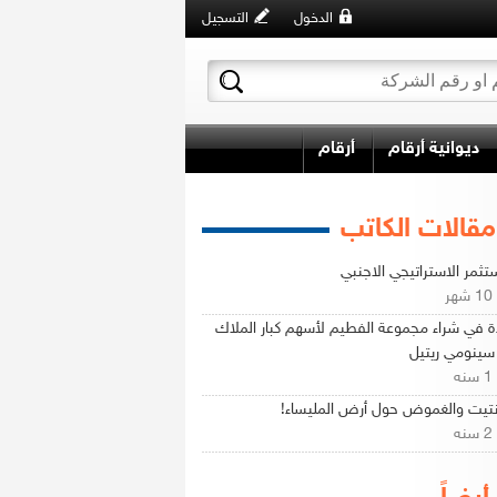
الدخول
التسجيل
ديوانية أرقام
أرقام
مقالات الكاتب
تثمر الاستراتيجي الاجنبي
ر
ة في شراء مجموعة الفطيم لأسهم كبار الملاك
ينومي ريتيل
ه
نتيت والغموض حول أرض المليساء!
ه