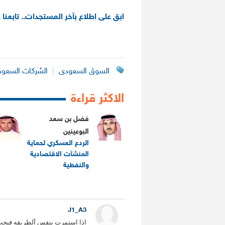
ابق على اطلاع بآخر المستجدات.. تابعنا 
السوق السعودى
|
الشركات السعود
الاكثر قراءة
فضل بن سعد
البوعينين
الردع العسكري لحماية
المنشآت الاقتصادية
والنفطية
.
J1_A3
اذا استمرت بنفس ألطريقه فيجب ع