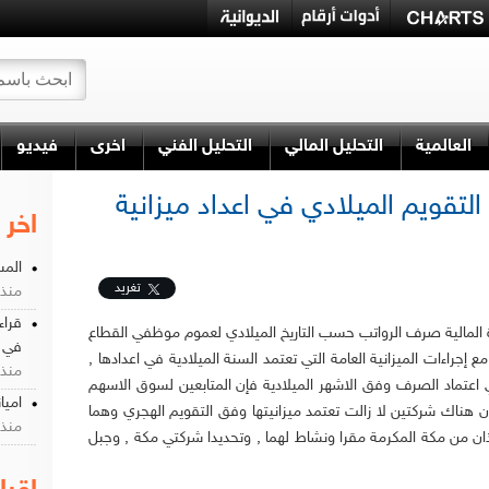
العالمية
التحليل المالي
التحليل الفني
اخرى
فيديو
تقويم الميلادي في اعداد ميزانية
اخر 
المس
تغريد
منذ 10 شه
قراء
 المالية صرف الرواتب حسب التاريخ الميلادي لعموم موظفي القطاع
في س
ع إجراءات الميزانية العامة التي تعتمد السنة الميلادية في اعدادها ,
منذ 1 سن
اعتماد الصرف وفق الاشهر الميلادية فإن المتابعين لسوق الاسهم
اميا
هناك شركتين لا زالت تعتمد ميزانيتها وفق التقويم الهجري وهما
منذ 2 سن
ذان من مكة المكرمة مقرا ونشاط لهما , وتحديدا شركتي مكة , وجبل