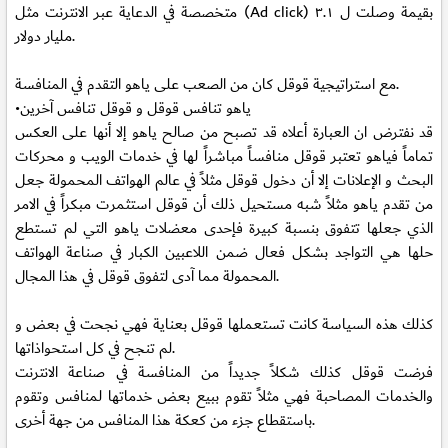
متخصصة في الدعاية عبر الانترنت مثل (Ad click) بقيمة وصلت ل ٣.١
مليار دولار.
مع استراتيجية قوقل كان من الصعب على ياهو التقدم في المنافسة.
•ياهو تنافس قوقل و قوقل تنافس آخرين
قد نفترض ان العبارة أعلاه قد تصبح من صالح ياهو إلا أنها على العكس
تماماً فياهو تعتبر قوقل منافساً مباشراً لها في خدمات الويب و محركات
البحث و الإعلانات إلا أن دخول قوقل مثلاً في عالم الهواتف المحمولة جعل
من تقدم ياهو مثلاً شبه مستحيل ذلك أن قوقل استثمرت مبكراً في الامر
الذي جعلها تتفوق بنسبة كبيرة فإحدى معضلات ياهو التي لم تستطع
حلها هي التواجد بشكل فعال ضمن اللاعبين الكبار في صناعة الهواتف
المحمولة مما آدى لتفوق قوقل في هذا المجال.
كذلك هذه السياسة كانت تستعملها قوقل بعناية فهي نجحت في بعض و
لم تنجح في كل استحواذاتها.
فرضت قوقل كذلك شكلاً جديداً من المنافسة في صناعة الانترنت
والخدمات المصاحبة فهي مثلاً تقوم ببيع بعض خدماتها لمنافس وتقوم
باستقطاع جزء من كعكة هذا المنافس من جهة أخرى.