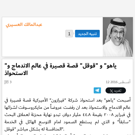
عبدالمالك العسيري
1
"ياهو" و "قوقل" قصة قصيرة في عالم الاندماج و
الاستحواذ
12 أغسطس 2016
3
تغريد
أصبحت "ياهو" بعد استحواذ شركة "فيرازون" الأميركية قصة قصيرة في
عالم الاندماج والاستحواذ بعد ان رفضت عروضاً من مايكروسوفت لشرائها
في فبراير ٢٠٠٨ بقيمة ٤٤.٨ مليار دولار، تبدو نهاية محزنة لعملاق البحث
"سابقاً" و الذي لم يستطع الصمود امام التوسع الهائل في الخدمة
المنافسة له بشكل مباشر "قوقل".