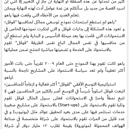
كثير من تحدثوا عن هذه الصفقة أو النهاية ان جاز لي التعبير إلا أنني لن
اسرد القصة من جديد بل سأتكلم عن عدة عوامل أدت لهذه النهاية ويمكن
تعلم العديد من الأخطاء التي وقعت فيها ياهو.
•ياهو لم تستطع استحداث نموذج توسعي مماثل لمنافسها "قوقل"
و تعود هذه المشكلة إلى بدايات قوقل و التي ابتكرت نموذجها الخاص في
الاستحواذات التي قامت بها بعد مرحلة التأسيس و البداية ولم تستطع أي
من منافسيها في نفس المجال اتباع نفس الطريقة "قوقل" تقوم
بالاستحواذ على الخدمة و تضمينها مباشرة كمنتج ضمن عملياتها.
ياهو كانت تقوم بهذا النموذج حتى العام ٢٠٠٩ تقريباً حتى باتت الأمور
أكثر تعقيداً ولم تعد سياسة الاستحواذ على المشاريع ناجحة بالنسبة
لياهو.
•استراتيجية التوسع الأفقي "لقوقل" أكثر فعالية و ازعاجاً للمنافسين
اتبعت قوقل اسلوباً شرساً في التوسع أضر بالكثير من المنافسين فهي لا
تتبع نمطاً واحداِ في الاستحواذات فعلى سبيل المثال قوقل تقوم
بالاستحواذ على مشاريع صغيرة (Start-ups) وتارة تقوم بالاستحواذ على
خدمات تستثمر فيها على مدى بعيد لتحقيق عوائد مثل (يوتيوب) و في
عدد قليل من المرات تقوم بالاستحواذ على شركة متخصصة في صناعة
الهواتف المحمولة (موتورولا) بقيمة تقارب ١٢ مليار دولار أو شركة