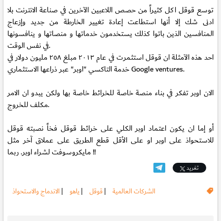
توسع قوقل اكل كثيراً من حصص اللاعبين الآخرين في صناعة الانترنت بلا
ادنى شك إلا أنها استطاعت إعادة تغيير الخارطة من جديد وإزعاج
المنافسين الذين باتوا كذلك يستخدمون خدماتها و منصاتها و ينافسونها
في نفس الوقت.
احد هذه الآمثلة ان قوقل استثمرت في عام ٢٠١٣ مبلغ ٢٥٨ مليون دولار في
خدمة التاكسي "اوبر" عبر ذراعها الاستثماري Google ventures.
الان اوبر تفكر في بناء منصة خاصة للخرائط خاصة بها ولكن يبدو ان الامر
مكلف للخروج.
أو إما ان يكون اعتماد اوبر الكلي على خرائط قوقل فخاً نصبته قوقل
للاستحواذ على اوبر او على الأقل قطع الطريق على عملاق آخر مثل
مايكروسوفت لشراء اوبر. ربما !!
تغريد
الشركات العالمية
|
قوقل
|
ياهو
|
الاندماج والاستحواذ
.