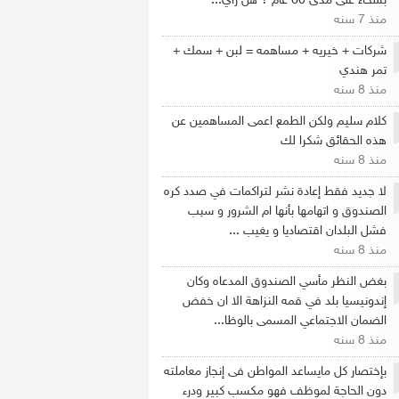
بسخاء على مدى 60 عام ؟ هل رأي...
منذ 7 سنه
شركات + خيريه + مساهمه = لبن + سمك +
تمر هندي
منذ 8 سنه
كلام سليم ولكن الطمع اعمى المساهمين عن
هذه الحقائق شكرا لك
منذ 8 سنه
لا جديد فقط إعادة نشر لتراكمات في صدد كره
الصندوق و اتهامها بأنها ام الشرور و سپب
فشل البلدان اقتصاديا و يغيب ...
منذ 8 سنه
بغض النظر مأسي الصندوق المدعاه وكان
إندونيسيا بلد في قمه النزاهة الا ان خفض
الضمان الاجتماعي المسمى بالوظا...
منذ 8 سنه
بإختصار كل مايساعد المواطن فى إنجاز معاملته
دون الحاجة لموظف فهو مكسب كبير ودرء