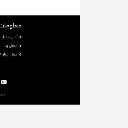
معلومات
أعلن معنا
اتصل بنا
حول اخبار 24
Argaam.com حقوق ا