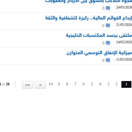
فجوة التلاعب بالسوق بين الأرباح والعقوبات
24/05/2026
0
إيداع القوائم المالية.. ركيزة للشفافية والثقة
21/05/2026
0
ملتقى يجسد المكتسبات الخليجية
14/05/2026
0
ميزانية الإنفاق التوسعي المتوازن
11/05/2026
0
10
9
8
7
6
5
4
3
2
1
of
29
1
»»
»