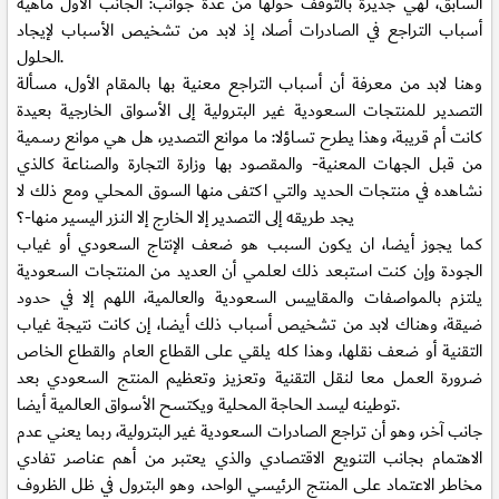
السابق، لهي جديرة بالتوقف حولها من عدة جوانب: الجانب الأول ماهية
أسباب التراجع في الصادرات أصلا، إذ لابد من تشخيص الأسباب لإيجاد
الحلول.
وهنا لابد من معرفة أن أسباب التراجع معنية بها بالمقام الأول، مسألة
التصدير للمنتجات السعودية غير البترولية إلى الأسواق الخارجية بعيدة
كانت أم قريبة، وهذا يطرح تساؤلا: ما موانع التصدير، هل هي موانع رسمية
من قبل الجهات المعنية- والمقصود بها وزارة التجارة والصناعة كالذي
نشاهده في منتجات الحديد والتي اكتفى منها السوق المحلي ومع ذلك لا
يجد طريقه إلى التصدير إلا الخارج إلا النزر اليسير منها-؟
كما يجوز أيضا، ان يكون السبب هو ضعف الإنتاج السعودي أو غياب
الجودة وإن كنت استبعد ذلك لعلمي أن العديد من المنتجات السعودية
يلتزم بالمواصفات والمقاييس السعودية والعالمية، اللهم إلا في حدود
ضيقة، وهناك لابد من تشخيص أسباب ذلك أيضا، إن كانت نتيجة غياب
التقنية أو ضعف نقلها، وهذا كله يلقي على القطاع العام والقطاع الخاص
ضرورة العمل معا لنقل التقنية وتعزيز وتعظيم المنتج السعودي بعد
توطينه ليسد الحاجة المحلية ويكتسح الأسواق العالمية أيضا.
جانب آخر، وهو أن تراجع الصادرات السعودية غير البترولية، ربما يعني عدم
الاهتمام بجانب التنويع الاقتصادي والذي يعتبر من أهم عناصر تفادي
مخاطر الاعتماد على المنتج الرئيسي الواحد، وهو البترول في ظل الظروف