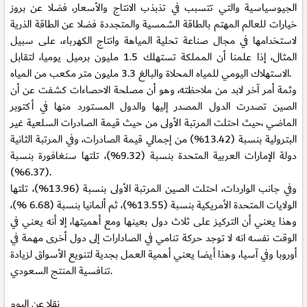
الجيوسياسية والتي تتسبب في تذبذب الانتاج والأسعار، فضلا عن بروز
خيارات للعالم المهتم بالطاقة الشمسية والمتجددة فضلا عن الطاقة الذرية
لاستخدامها في مجال صناعة تحلية المياهة وانتاج الكهرباء، على سبيل
المثال، إذا علمنا أن المملكة تستهلك 1.5 مليون برميل يوميا، لتقابل
الاستهلاك اليومي للمياه المحلاة والبالغ 3.3 مليون متر مكعب من المياه.
وثمة أمر آخر لابد من ملاحظته، وهو أن مصلحة الاحصاءات كشفت عن أن
الصين تصدرت الدول المصدر إليها والدول المستورد منها في أكتوبر
الماضي ،حيث احتلت المرتبة الأولى من حيث قيمة الصادرات السلعية غير
البترولية بنسبة (13.42%) من إجمالي قيمة الصادرات، وفي المرتبة الثانية
دولة الإمارات العربية المتحدة بنسبة (9.32%)، تلتها سنغافورة بنسبة
(6.37%).
وفي جانب الواردات، احتلت الصين المرتبة الأولى بنسبة (13.96%)، تلتها
الولايات المتحدة الأمريكية بنسبة (13.55%)، ثم ألمانيا بنسبة (6.68 %)،
وهذا يعني أن التركيز على ثلاث دول بعينها ومع أهميتها، إلا أنه يعني في
الوقت نفسه انه لا توجد حركة تنامي في الصادارات إلى دول أخرى مهمة في
أوروبا وفي آسيا، وهذا أيضا يعني أهمية العمل بجدية لتنويع الأسواق لزيادة
تنافسية المنتج السعودي.
نقلا عن اليوم