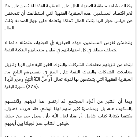
وكذلك بشاهد منطقية الاجتهاد الدال على العبقرية الفذة للقائمين على هذا
ثغر اقتصاد المسلمين. هذه العبقرية الفقهية التي استطاعت أن تتمخض
عن قياس جواز الربا بثلث المال تملكا وتعاملا على جواز الصدقة بثلث
المال.
ولتطمئن نفوس المسلمين، فهذه العبقرية في الاجتهاد، متمثلة دائما لا
تتخلف مطلقا في كل اجتهاداتهم في تطوير منتجاتهم البنكية النقية.
ابتداء من تنزيلهم معاملات الشركات والبنوك الغير نقية على الربا وتنزيل
معاملات الشركات والبنوك النقية على البيع في تفسيرهم النابع من
العبقرية الفقهية التي يتمتعون بها لقوله تعالى {وَأَحَلَّ اللّهُ الْبَيْعَ وَحَرَّمَ الرِّبَا}
(275) سورة البقرة.
وبما أن الكثير من أفراد المجتمع قد ارتضوا هذا لدينهم ولأنفسهم
بالسكوت عنه، بل وبمناصرة كثير منهم لهذا الوضع، فقد قررت الاعتزال،
مكتفيا بكتابة كتاب شامل في هذا، لعل الله يأتي بجيل خير من جيلنا،
فيكون الكتاب عذرا لجيلنا بين أيديهم.