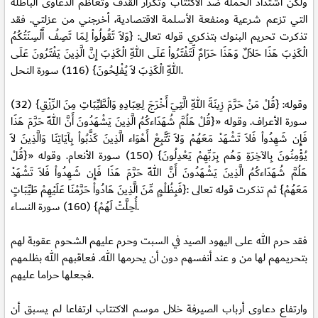
ولكن اشتداد الحملة ضد الاكتتاب وتكرار القذف وتعاظم الدعاوى الباطلة
التي تزعم شرعية ومنفعة الأسلمة الاقتصادية، أخرجني من عزلتي. فقد
تذكرت تحريم البنوك بتذكري قوله تعالى: {وَلاَ تَقُولُواْ لِمَا تَصِفُ أَلْسِنَتُكُمُ
الْكَذِبَ هَذَا حَلاَلٌ وَهَذَا حَرَامٌ لِّتَفْتَرُواْ عَلَى اللّهِ الْكَذِبَ إِنَّ الَّذِينَ يَفْتَرُونَ عَلَى
اللّهِ الْكَذِبَ لاَ يُفْلِحُونَ} (116) سورة النحل.
وقوله: {قُلْ مَنْ حَرَّمَ زِينَةَ اللّهِ الَّتِيَ أَخْرَجَ لِعِبَادِهِ وَالْطَّيِّبَاتِ مِنَ الرِّزْقِ} (32)
سورة الأعراف. وقوله «{قُلْ هَلُمَّ شُهَدَاءكُمُ الَّذِينَ يَشْهَدُونَ أَنَّ اللّهَ حَرَّمَ هَذَا
فَإِن شَهِدُواْ فَلاَ تَشْهَدْ مَعَهُمْ وَلاَ تَتَّبِعْ أَهْوَاء الَّذِينَ كَذَّبُواْ بِآيَاتِنَا وَالَّذِينَ لاَ
يُؤْمِنُونَ بِالآخِرَةِ وَهُم بِرَبِّهِمْ يَعْدِلُونَ} (150) سورة الأنعام. وقوله «{قُلْ
هَلُمَّ شُهَدَاءكُمُ الَّذِينَ يَشْهَدُونَ أَنَّ اللّهَ حَرَّمَ هَذَا فَإِن شَهِدُواْ فَلاَ تَشْهَدْ
مَعَهُمْ} ثم تذكرت قوله تعالى :{فَبِظُلْمٍ مِّنَ الَّذِينَ هَادُواْ حَرَّمْنَا عَلَيْهِمْ طَيِّبَاتٍ
أُحِلَّتْ لَهُمْ} (160) سورة النساء.
فقد حرم الله على اليهود الصيد في السبت وحرم عليهم الشحوم عقوبة لهم
بتحريمهم لها من و عند أنفسهم دون أن يحرمها الله. فعاقبهم الله بظلمهم
فجعلها حراما عليهم.
وارتفاع دعاوى أرباب الصيرفة خلال موسم الاكتتاب ارتفاعا لم يسبق أن