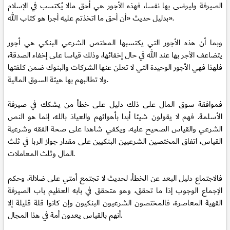
الصيرفة وليرضى بها نفسا، فهذه الأجور هي أحق مالا يُكتسب في الإسلام
بدليل حديث «أن أحق ما اتخذتم عليه أجرا هو كتاب الله».
وبما أن هذه الأجور التي يكتسبها المختص الشرعي البنكي هي أجور
يتضاعف الأجر بها عند الله في حال إخفائها، وذلك قياسا على إخفاء الصدقة،
فلهذا فهي الأجور الوحيدة التي لا تعلن عنها الشركات والبنوك ضمن كلفتها
ولا تطالبهم بها هيئة السوق المالية.
فموافقة سوق المال على ذلك دليل على خطأ من يشكك في صيرفة
الأسلمة. فهم لا يقولون شيئا أبدا بأهوائهم والعياذ بالله، إنما هو النص
الشرعي والقياس الصحيح عليه. ويكفي شاهدا على صحة الفقه وشرعية
القياس، اتفاق المختصين الشرعيين البنكيين على مقدار جواز الربا في ثلث
المال وثلث المعاملات.
فالاجتماع دليل البعد عن الخطأ، لحديث لا تجتمع أمتي على ضلالة، وحكم
الإجماع الوجوب إذا ما تحقق، وهو متحقق في بابه العظيم باب الصيرفة
القهية المعاصرة، فالمختصون الشرعيون البنكيون وإن كانوا قلة قليلة إلا
أنهم بالقياس يعدون أمة في هذا المجال.