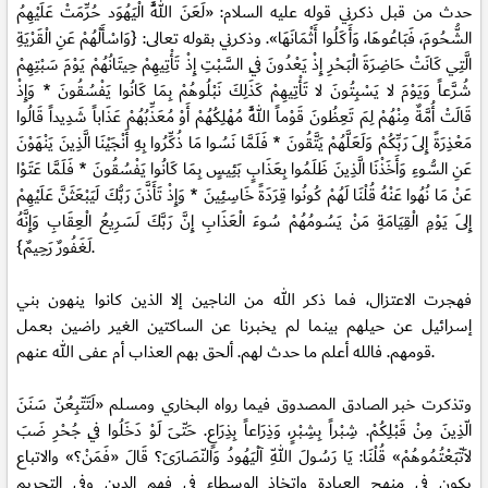
حدث من قبل ذكرني قوله عليه السلام: «لَعَنَ اللَّهُ الْيَهُوَد حُرِّمَتْ عَلَيْهِمُ
الشُّحُومَ، فَبَاعُوهَا، وَأَكَلُوا أَثْمَانَهَا». وذكرني بقوله تعالى: {وَاسْأَلْهُمْ عَنِ الْقَرْيَةِ
الَّتِي كَانَتْ حَاضِرَةَ الْبَحْرِ إِذْ يَعْدُونَ فِي السَّبْتِ إِذْ تَأْتِيهِمْ حِيتَانُهُمْ يَوْمَ سَبْتِهِمْ
شُرَّعاً وَيَوْمَ لا يَسْبِتُونَ لا تَأْتِيهِمْ كَذَلِكَ نَبْلُوهُمْ بِمَا كَانُوا يَفْسُقُونَ * وَإِذْ
قَالَتْ أُمَّةٌ مِنْهُمْ لِمَ تَعِظُونَ قَوْماً اللَّهُ مُهْلِكُهُمْ أَوْ مُعَذِّبُهُمْ عَذَاباً شَدِيداً قَالُوا
مَعْذِرَةً إِلَى رَبِّكُمْ وَلَعَلَّهُمْ يَتَّقُونَ * فَلَمَّا نَسُوا مَا ذُكِّرُوا بِهِ أَنْجَيْنَا الَّذِينَ يَنْهَوْنَ
عَنِ السُّوءِ وَأَخَذْنَا الَّذِينَ ظَلَمُوا بِعَذَابٍ بَئِيسٍ بِمَا كَانُوا يَفْسُقُونَ * فَلَمَّا عَتَوْا
عَنْ مَا نُهُوا عَنْهُ قُلْنَا لَهُمْ كُونُوا قِرَدَةً خَاسِئِينَ * وَإِذْ تَأَذَّنَ رَبُّكَ لَيَبْعَثَنَّ عَلَيْهِمْ
إِلَى يَوْمِ الْقِيَامَةِ مَنْ يَسُومُهُمْ سُوءَ الْعَذَابِ إِنَّ رَبَّكَ لَسَرِيعُ الْعِقَابِ وَإِنَّهُ
لَغَفُورٌ رَحِيمٌ}.
فهجرت الاعتزال، فما ذكر الله من الناجين إلا الذين كانوا ينهون بني
إسرائيل عن حيلهم بينما لم يخبرنا عن الساكتين الغير راضين بعمل
قومهم. فالله أعلم ما حدث لهم. ألحق بهم العذاب أم عفى الله عنهم.
وتذكرت خبر الصادق المصدوق فيما رواه البخاري ومسلم «لَتَتّبِعُنّ سَنَنَ
الّذِينَ مِنْ قَبْلِكُمْ. شِبْراً بِشِبْرٍ، وَذِرَاعاً بِذِرَاعٍ. حَتّىَ لَوْ دَخَلُوا فِي جُحْرِ ضَبَ
لاَتّبَعْتُمُوهُمْ» قُلْنَا: يَا رَسُولَ اللّهِ آلْيَهُودُ وَالنّصَارَىَ؟ قَالَ «فَمَنْ؟» والاتباع
يكون في منهج العبادة واتخاذ الوسطاء في فهم الدين وفي التحريم