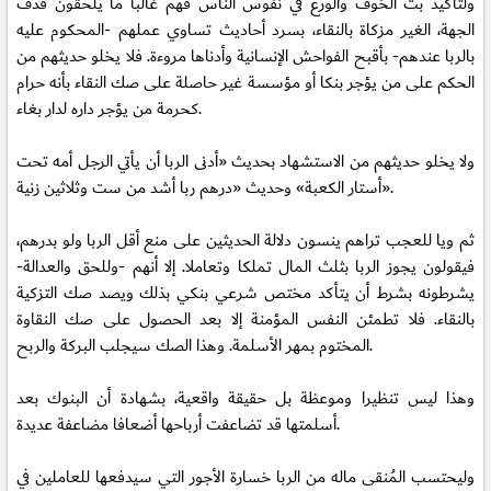
ولتأكيد بث الخوف والورع في نفوس الناس فهم غالبا ما يلحقون قذف
الجهة، الغير مزكاة بالنقاء، بسرد أحاديث تساوي عملهم -المحكوم عليه
بالربا عندهم- بأقبح الفواحش الإنسانية وأدناها مروءة. فلا يخلو حديثهم من
الحكم على من يؤجر بنكا أو مؤسسة غير حاصلة على صك النقاء بأنه حرام
كحرمة من يؤجر داره لدار بغاء.
ولا يخلو حديثهم من الاستشهاد بحديث «أدنى الربا أن يأتي الرجل أمه تحت
أستار الكعبة» وحديث «درهم ربا أشد من ست وثلاثين زنية».
ثم ويا للعجب تراهم ينسون دلالة الحديثين على منع أقل الربا ولو بدرهم،
فيقولون يجوز الربا بثلث المال تملكا وتعاملا. إلا أنهم -وللحق والعدالة-
يشرطونه بشرط أن يتأكد مختص شرعي بنكي بذلك ويصد صك التزكية
بالنقاء. فلا تطمئن النفس المؤمنة إلا بعد الحصول على صك النقاوة
المختوم بمهر الأسلمة. وهذا الصك سيجلب البركة والربح.
وهذا ليس تنظيرا وموعظة بل حقيقة واقعية، بشهادة أن البنوك بعد
أسلمتها قد تضاعفت أرباحها أضعافا مضاعفة عديدة.
وليحتسب المُنقى ماله من الربا خسارة الأجور التي سيدفعها للعاملين في