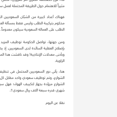
مثيراً للاهتمام حول الطريقة المحتملة لعمل 
فهناك أعداد كبيرة من الشبّان السعوديين ال
محكوم بتركيبة الطلب وليس فقط بمسألة العرض
الطلب على العمالة السعودية سيكون معدوماً.
ومن جهتها، تواصل الحكومة توظيف المزيد م
بإصلاح العقلية السائدة لدى السعوديين. إذ 
وبأدنى معدلات الإنتاجية! وقد ناقشت هذا المو
الزاوية.
هنا، يأتي دور السعوديين المحتمل في تنظيف
الشوارع، وتم توظيف سعودي واحد مقابل كل ثم
الشوارع مزوّدة بجهاز لتكييف الهواء؛ فهل 
شهري قدره سبعة آلاف ريال سعودي؟.
نقلا عن اليوم