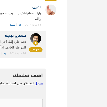
الخرجي
ياولد سفاكياناكيس .... بديت 
والله
13 مايو 2014
|
رد
|
تبليغ
عبدالعزيز الجميعة
تحية حارة إليك أخي
المواطن العادي.. إذاً و
عضو مميز
14 مايو 2014
|
رد
|
ت
.
اضف تعليقك
سجل
لتتمكن من اضافة تعلي