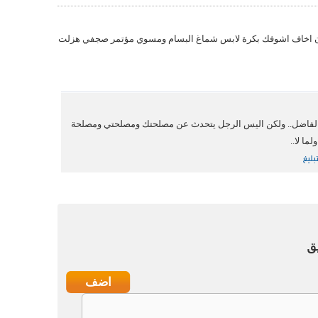
تمون اخاف اشوفك بكرة لابس شماغ البسام ومسوي مؤتمر صجفي هزلت
 الفاضل.. ولكن اليس الرجل يتحدث عن مصلحتك ومصلحتي ومصلحة
لما لا..
بليغ
ق