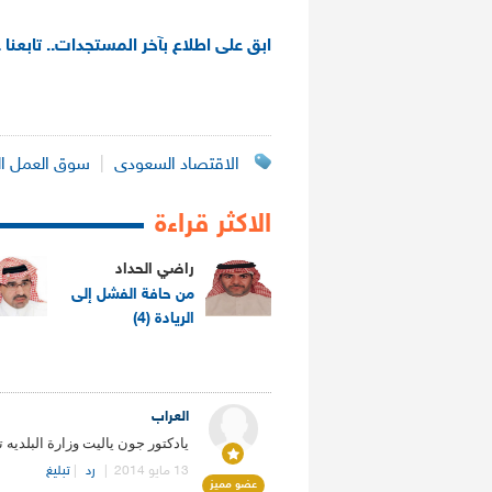
ابق على اطلاع بآخر المستجدات.. تابعنا 
الاقتصاد السعودى
|
سوق العمل ا
الاكثر قراءة
راضي الحداد
من حافة الفشل إلى
الريادة (4)
.
العراب
يادكتور جون ياليت وزارة البلديه
13 مايو 2014
|
رد
|
تبليغ
عضو مميز