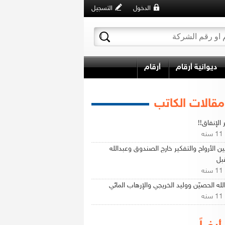
الدخول
التسجيل
ديوانية أرقام
أرقام
مقالات الكاتب
الإنفاق!!
ه
ين الأرواح والتفكير خارج الصندوق وعبدالله
بل
ه
لله الحصيّن ووليد الخريجي والإرهاب المائي
ه