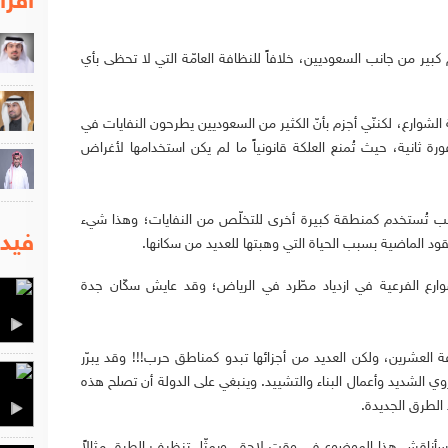
اقرا
بير من جانب السعوديين، خلافاً للنظافة العامّة التي لا تحظى بأي
شوارع، لكننّي أجزم بأنّ الكثير من السعوديين يطرحون النفايات في
ورة ثانية، حيث تُمنع العلكة قانونياً ما لم يكن استخدامها لأغراض
أجانب تُستخدم كمنطقة كبيرة أخرى للتخلّص من النفايات؛ وهذا شيء
فيدي
د الماضية بسبب الحياة التي وهبتها للعديد من سكانها.
شوارع الفرعية في ازدياد مطّرد في الرياض؛ وقد عايش سكّان جدة
لعشرين، ولكن العديد من أجزائها تبدو كمناطق حرب!!! وقد يبرّر
ي الشديد وأعمال البناء والتشييد. وينبغي على الدولة أن تصلح هذه
ء الطرق الجديدة.
سأناقش هذا الموضوع في وقت لاحق. ويمثّل تنظيف الطرق مثالاً