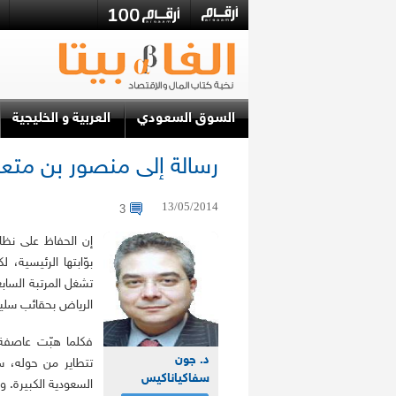
السوق السعودي
العربية و الخليجية
رسالة إلى منصور بن متعب
13/05/2014
3
إن الحفاظ على نظا
بوّابتها الرئيسية،
تشغل المرتبة السابع
الرياض بحقائب سليم
فكلما هبّت عاصفة 
د. جون
تتطاير من حوله، س
سفاكياناكيس
السعودية الكبيرة. 