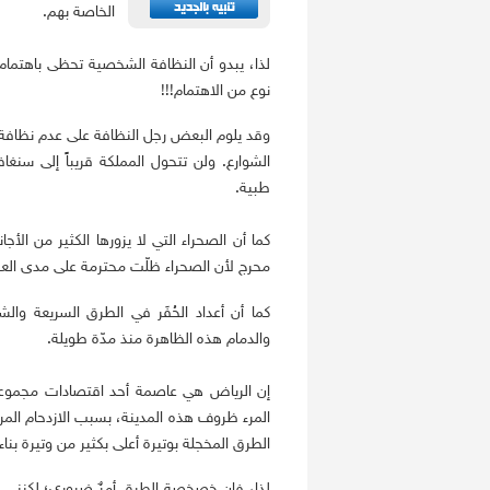
الخاصة بهم.
لذا، يبدو أن النظافة الشخصية تحظى باهتمام ك
نوع من الاهتمام!!!
وقد يلوم البعض رجل النظافة على عدم نظافة ال
الشوارع. ولن تتحول المملكة قريباً إلى سنغاف
طبية.
كما أن الصحراء التي لا يزورها الكثير من ال
محرج لأن الصحراء ظلّت محترمة على مدى العقو
كما أن أعداد الحُفَر في الطرق السريعة وال
والدمام هذه الظاهرة منذ مدّة طويلة.
إن الرياض هي عاصمة أحد اقتصادات مجموعة ا
المرء ظروف هذه المدينة، بسبب الازدحام المرو
الطرق المخجلة بوتيرة أعلى بكثير من وتيرة بنا
لذا، فإن خصخصة الطرق أمرٌ ضروري؛ لكنني 