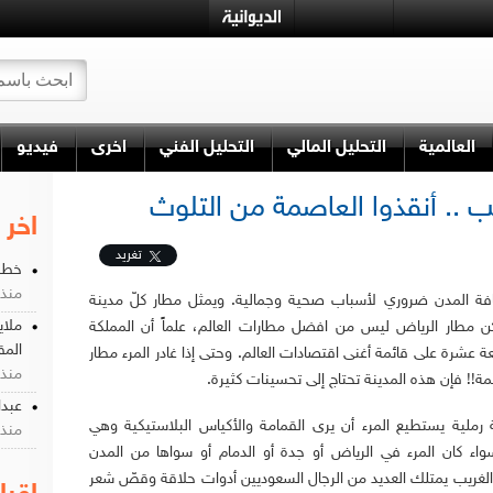
العالمية
التحليل المالي
التحليل الفني
اخرى
فيديو
 .. أنقذوا العاصمة من التلوث
اخر 
تغريد
خطر 
منذ 11 سن
فة المدن ضروري لأسباب صحية وجمالية. ويمثل مطار كلّ مدينة
ملاي
 لكن مطار الرياض ليس من افضل مطارات العالم، علماً أن المملكة
المق
ة عشرة على قائمة أغنى اقتصادات العالم. وحتى إذا غادر المرء مطار
منذ 11 سن
ة!! فإن هذه المدينة تحتاج إلى تحسينات كثيرة.
عبدا
رملية يستطيع المرء أن يرى القمامة والأكياس البلاستيكية وهي
منذ 11 سن
واء كان المرء في الرياض أو جدة أو الدمام أو سواها من المدن
والغريب يمتلك العديد من الرجال السعوديين أدوات حلاقة وقصّ شعر