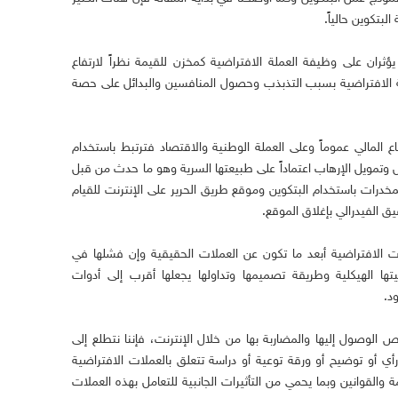
بتكوين حالياً.
ثران على وظيفة العملة الافتراضية كمخزن للقيمة نظراً لارتفاع
لة الافتراضية بسبب التذبذب وحصول المنافسين والبدائل على حصة
اع المالي عموماً وعلى العملة الوطنية والاقتصاد فترتبط باستخدام
وتمويل الإرهاب اعتماداً على طبيعتها السرية وهو ما حدث من قبل
مخدرات باستخدام البتكوين وموقع طريق الحرير على الإنترنت للقيام
ق الفيدرالي بإغلاق الموقع.
 الافتراضية أبعد ما تكون عن العملات الحقيقية وإن فشلها في
تها الهيكلية وطريقة تصميمها وتداولها يجعلها أقرب إلى أدوات
د.
الوصول إليها والمضاربة بها من خلال الإنترنت، فإننا نتطلع إلى
ي أو توضيح أو ورقة توعية أو دراسة تتعلق بالعملات الافتراضية
 والقوانين وبما يحمي من التأثيرات الجانبية للتعامل بهذه العملات