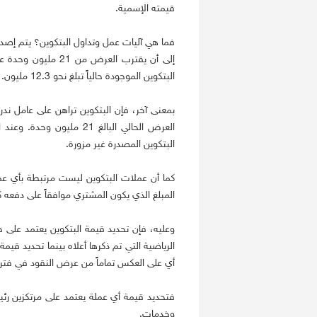
قيمته الإسمية.
فما هي آليات عمل وتداول البتكوين؟ يتم إصد
البتكوين الموجودة حالياً تبلغ نحو 12.3 مليون.
بمعنى آخر، فإن البتكوين تراهن على عامل ند
العرض الحالي البالغ 21 مل
البتكوين المصدرة غير مزورة.
كما أن عملات البتكوين ليست مرتبطة بأي عملا
المبلغ الذي يكون المشتري موافقاً على دفعه
وعليه، فإن تحديد قيمة البتكوين يعتمد على 
الرياضية التي تم ذكرها أعلاه بينما تحديد ق
أي على العكس تماماً من عرض النقود في فترة
فتحديد قيمة أي عملة يعتمد على مرتكزين رئيس
وخدمات.