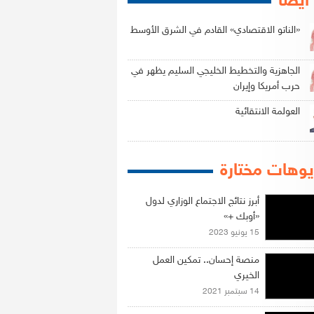
 أيضاً
«الناتو الاقتصادي» القادم في الشرق الأوسط
الجاهزية والتخطيط الخليجي السليم يظهر في
حرب أمريكا وإيران
العولمة الانتقائية
وهات مختارة
أبرز نتائج الاجتماع الوزاري لدول
«أوبك +»
15 يونيو 2023
منصة إحسان.. تمكين العمل
الخيري
14 سبتمبر 2021