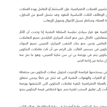
رين للعملات الافتراضية، فإن الاستثمار أو التعامل بهذه العملات
لوظائف الثلاث الأساسية للنقود وقد تشمل المنع من التداول،
ة العملة، ومخاطر غسيل الأموال وتمويل الإرهاب.
راضية هو قرار سيادي تمارسه السلطة النقدية إذا وجدت أن الآثار
متعاملين، كالحال حين منع البنك المركزي التايلندي جميع التعاملات
 الماضي وحين منع بنك الشعب المركزي الصيني جميع البنوك
تكوين في ديسمبر الفائت على الرغم من أن ثلث تعاملات البتكوين
لبتكوين يتم في بورصة بي تي سي شاينا الصيني، وهو ما نتج عنه
التي يستخدمها قراصنة الإنترنت لتحويل عملات البتكوين من محفظة
أو الثغرات والهفوات التقنية التي قد تنتج عن خطأ برمجي متعلق
لعملة الافتراضية كثغرة تعاملات البتكوين التي اكتشفتها بورصة
أدت إلى تعليق السحب لفترة نجم عنها انخفاض قيمة البتكوين بنحو
موذج عمل البتكوين وكما أوضحنا في بداية المقالة فإن هناك الكثير