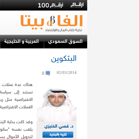
السوق السعودي
العربية و الخليجية
البتكوين
02/03/2014
0
هناك عدة عملات رق
تستند إلى سياسة 
الافتراضية مثل ريب
العملات الافتراضية ح
وقد كانت بداية ال
د. قصي الخنيزي
يلقب نفسه "ساتوش
لتحويل الأموال بس