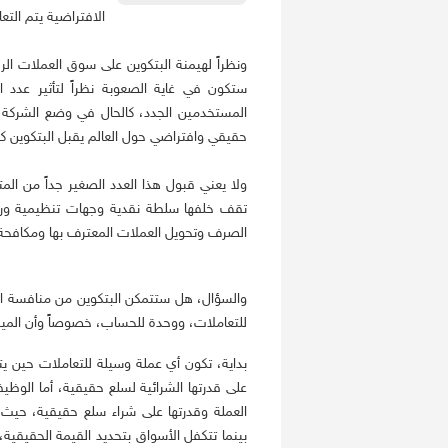
الافتراضية يتم الت
ونظراً لهيمنة البتكوين على سوق العملات الر
ستكون في غاية الصعوبة نظراً لتأثير عدد ا
حقيقي وافتراضي حول العالم يقبل البتكوين كو
ولا يعني قبول هذا العدد الصغير جداً من المت
تقف خلفها سلطة نقدية وجهات تنظيمية ورقا
الصرف وتحويل العملات المعترف بها ومكافحة 
والسؤال، هل ستتمكن البتكوين من منافسة الع
للتعاملات، ووحدة للحساب، خصوصاً وأن الم
بداية، تكون أي عملة وسيلة للتعاملات حين يت
على قدرتها الشرائية لسلع حقيقية، أما الوظي
العملة وقدرتها على شراء سلع حقيقية، حيث ت
بينما تتكفل الأسواق بتحديد القيمة الحقيقية