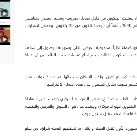
ار عملات البتكوين من خلال معادلة معروفة ومعلنة بمعدل متناقص
إلى أن يقترب العرض من 21 مليون وحدة عام 2040، علماً أن الوحدة تتكون من 25 بتكوين، ومجمل اصدارات
رتها كعملة نظراً لمحدودية العرض الكلي وسهولة الوصول إلى سقف
يون وحدة. وعند اصدار البتكوين لطالبها، يتم اتباع عمليات تثبت للتأكد من أن عملة
ت أو سلع أخرى، ولكن بالامكان استبدالها بعملات كالدولار مقابل
 كسعر صرف مقابل الحصول على هذه العملة الافتراضية.
جانب الطلب، حيث إن عرض النقود هنا مركزي ويعتمد على المعادلة
يمة البتكوين فهو لا مركزي ويعتمد على قوى السوق والعرض والطلب،
 قاعدة الذهب قبل بريتون وودز.
يين، الأول تقبل العملة والثاني ما تستطيع العملة شراؤه من سلع