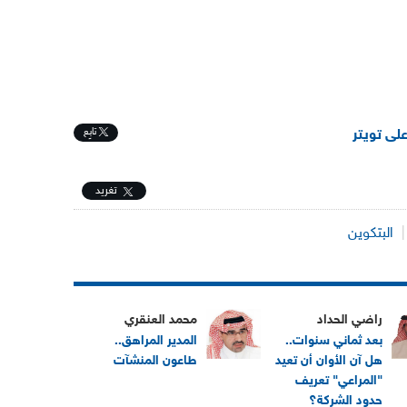
تابِع
على تويتر
تغريد
البتكوين
راضي الحداد
محمد العنقري
بعد ثماني سنوات..
المدير المراهق..
هل آن الأوان أن تعيد
طاعون المنشآت
"المراعي" تعريف
حدود الشركة؟