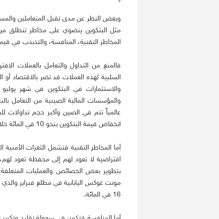
وبغض النظر عن مدى تقبل المتعاملين والمستثم
مثل البتكوين ينضوي على مخاطر تنطلق من ا
المخاطر التقنية، المنافسة، والتذبذب في قيم
فالمنع من التداول والتعامل بالعملات الافت
السلبية لهذه العملات قد تضر بالاقتصاد أو ال
والاستثمارات في البتكوين في شهر يوليو
والمؤسسات المالية الصينية من التعامل بالب
عالمياً تتم في الصين وأكبر حجم تداولات ل
انخفاض قيمة البتكوين بنحو 10 في المائة خلال ساعة من إذاعة الخبر.
أما المخاطر التقنية فتشمل الثغرات الأمنية 
افتراضية لا تعود لهم إلى محفظة تعود لهم، 
بتطوير بعض الخصائص والعمليات المتعلقة با
مونت غوكس اليابانية في مطلع فبراير والذي 
16 في المائة.
أما المنافسة فتكمن في سهولة تقليد وتكرير ن