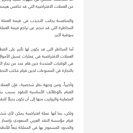
من العملات الافتراضية التي قد تنافس هيمنة ال
والمنافسة بجانب التذبذب في قيمة العملة يؤ
المخاطرة التي قد تنجم عن تراجع قيمة العم
سوقية أكبر.
أما المخاطر التي قد يكون لها تأثير على القط
العملات الافتراضية في عمليات غسيل الأموال 
في الولايات المتحدة حين قام عدد من تجار ال
بالتجارة في الممنوعات لحين قيام مكتب التحقي
وأخيراً، ومن وجهة نظر شخصية، فإن العملات
القيام بالوظائف الأساسية للنقود بسبب بني
المضاربة والروليت منها إلى أن تكون بديلاً للنقو
ولكن، بما أنها عملة افتراضية يمكن لأي شخص 
قيام مؤسسة النقد العربي السعودي بإصدار رأ
والحدود المسموح بها في المملكة تبعاً للأنظمة