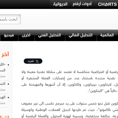
العالمية
التحليل المالي
التحليل الفني
اخرى
فيديو
اخر 
تغريد
«الأ
السع
مية أو افتراضية متنافسة لا تعتمد على سلطة نقدية معينة ولا
منذ 12 سن
نقدية محددة باستثناء عدد من إصدارات العملة المشفرة أو
التن
ل، لايتكوين، بييركوين، وكاتكوين، إلا أن أشهرها والمهيمنة على
منذ 12 سن
الياً هي "البتكوين".
الهي
منذ 12 سن
بتكوين قبل نحو خمس سنوات على يد مبرمج حاسب آلي غير معروف
ي ناكاموتو"، حيث تم طرحها كبديل للعملات الوطنية وكوسيلة
رعة، بتكلفة منخفضة، وبسرية لهوية المحول. والعملة الرقمية أو