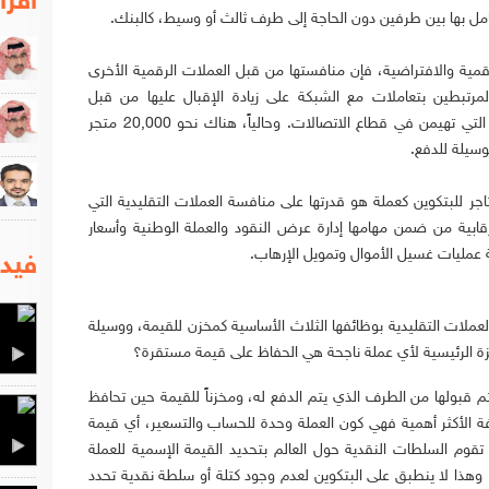
اقرا
عامل بها بين طرفين دون الحاجة إلى طرف ثالث أو وسيط، كالبنك.
قمية والافتراضية، فإن منافستها من قبل العملات الرقمية الأخرى
لمرتبطين بتعاملات مع الشبكة على زيادة الإقبال عليها من قبل
المستخدمين الجدد، كالحال في وضع الشركة التي تهيمن في قطاع الاتصالات. وحالياً، هناك نحو 20,000 متجر
سيلة للدفع.
اجر للبتكوين كعملة هو قدرتها على منافسة العملات التقليدية التي
بية من ضمن مهامها إدارة عرض النقود والعملة الوطنية وأسعار
عمليات غسيل الأموال وتمويل الإرهاب.
فيدي
ملات التقليدية بوظائفها الثلاث الأساسية كمخزن للقيمة، ووسيلة
يزة الرئيسية لأي عملة ناجحة هي الحفاظ على قيمة مستقرة؟
م قبولها من الطرف الذي يتم الدفع له، ومخزناً للقيمة حين تحافظ
فة الأكثر أهمية فهي كون العملة وحدة للحساب والتسعير، أي قيمة
قوم السلطات النقدية حول العالم بتحديد القيمة الإسمية للعملة
، وهذا لا ينطبق على البتكوين لعدم وجود كتلة أو سلطة نقدية تحدد