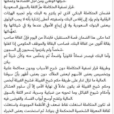
شرفها الوطني ومن أجل اقتصادها وعملتها.
قرار تصفية المتكاملة هزّ الثقة بالسوق السعودية.
فضمان المتكاملة البنكي الذي لم يلتزم به البنك ولم تجبره الهيئات
الرقابية ولم يؤد إلى إفلاس البنك وتصفيته، أعطى إشارة بأنه لا يجب الوثوق
ببعض البنوك السعودية ولا في إيداع الأموال عندها ولا في شيكاتها ولا
تعهُّداتها.
كما حكى هذا الضمان قصة المستقبل، فابتداءً من اليوم فإنّ كفالة صاحب
بقالة أقوى من كفالة البنك. فصاحب البقالة والموظف الحكومي إذا كفلوا
شخصاً ولم يلتزموا يُسحبون إلى السجون.
وأما البنك فيصدر ضماناً قانونياً واضحاً، ثم يتملّص منه وكأن شيئاً لم
يكن.
وطريقة قرار تصفية المتكاملة دون شرح الأسباب وبدون محاكمة علنية
وبتخصيص بعض الأسهم لبعض الملاّك دون بعض، أظهر بأنّ سوقنا
المالية ما تزال تدار على طريقة حكم شيخ القبيلة. فشيخ القبيلة أبخص.
وحكم شيخ القبيلة قد يكون عادلاً في نهاية الأمر، إلاّ أن سلوم العشائر
وأحكام شيوخ القبائل وما تحويه من ضبابية وسرية، تدمر الثقة بالسوق
المالية وتفتح أوسع أبواب الفساد والفوضى فيه.
قد تكون المتكاملة استغلت نقاط ضعف في الأنظمة الموجودة، واستغلت
ثقافة المعرفة الشخصية المتحكمة في بنوكنا. ثم استخدمت بعض الخبراء