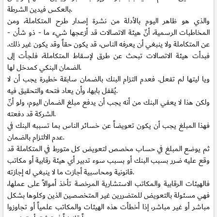
بالعكس فيدين الشرطة.
والذي هو ظاهر اليوم بالأدلة من نشرة إصدار طرح المتكاملة، ومن
المخاطبات الرسمية، أنّ هيئة الاتصالات قد أزعجها شيء ما - ذو شأن -
عن المتكاملة ولا ينبغي أن يعرفه الناس، قد يكون حقاً وقد يكون غير ذلك.
فبدأت هيئة الاتصالات تبحث عن طرق لإسقاط المتكاملة، فلجأت إلى
الضمان البنكي كمدخل لها.
ويا ليتها لم تفعل. فعدم التزام البنك بالضمان سابقة خطيرة يجب أن لا
يُقفل بابها، وأن يعاد فتحه والتحقيق فيه.
ولكن هذا لا يعفي البنك من أنه يجب أن يدفع مبلغ الضمان اليوم، ولو أنّ
الشركة قد دفعته.
فهذا المبلغ يجب أن يكون تعويضاً عن خسائر الناس بما تسببه البنك في
عدم الالتزام بالضمان.
ثم يوضع المبلغ في حساب مخصص لتعويض كل متورط في المتكاملة قد
وقع عليه ضرر بسبب البنك أو بسبب سوء تدبير أي هيئة رقابية أو مكاتب
قانونية ومحاسبية أجازت ما لا ينبغي له إجازته.
فالهيئات الرقابية والمكاتب الاستشارية المرخصة تأخذ أموالاً على عملها،
فهي مسئولة بالتعويض للمتضررين غير المتخصصين الذين وكلوها بشكل
مباشر أو غير مباشر، إذا أخطأت هذه الهيئات والمكاتب علمياً أو تجاوزوا