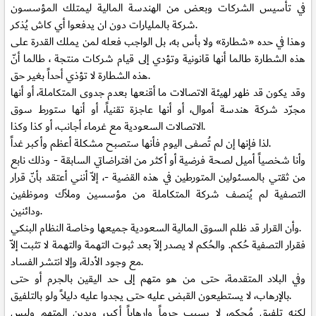
في تأسيس الشركات وبعض من الهندسة المالية ليمتلك المؤسسون
شركة بالمليارات دون ان يدفعوا أي كاش يُذكر.
وهذا في حده «شطارة» ولا بأس به، بل الواجب فعله لمن يملك القدرة على
هذه الشطارة طالما أنها قانونية وتؤدي إلى قيام شركات منتجة ، طالما أنّ
هذه الشطارة لا تؤذي أحداً بغير حق.
وقد يكون قد ظهر لهيئة الاتصالات ما أقنعها بعدم جدوى المتكاملة، أو أنها
مجرّد شركة هندسة أموال، أو أنها عاجزة تقنياً، أو أنها ستورط سوق
الاتصالات السعودية مع غرماء أجانب، أو كذا وكذا.
لذا فإنها إن لم تُصفى اليوم فأنها ستصبح مشكلة أعظم وأكبر غداً.
وأنا شخصياً أميل لصحة فرضية أو أكثر من افتراضاتي السابقة - وذلك نابع
من ثقتي بالمسئولين المتورطين في هذه القضية -، إلاّ أنني أعتقد بأنّ قرار
التصفية لم يُنصف شركة المتكاملة من مؤسسين وملاّك وموظفين
ودائنين.
وأن القرار قد ظلم السوق المالية السعودية جميعها وخاصة النظام البنكي.
فقرار التصفية حُكم. والحُكم لا يصدر إلاّ بعد ثبوت التهمة والتهمة لا تثبت إلاّ
مع وجود الأدلة، وإلا انتشر الفساد.
وفي البلاد المتقدمة، حتى من هو متهم إلى حد اليقين بالجرم أو حتى
بالإرهاب، لا يستطيعون القبض عليه حتى يجدوا عليه دليلاً ولو بالتلفيق.
لكنه تلفيق مُحكم، لا يسبب جرماً وإرهاباً أكبر، ويدين المتهم وليس