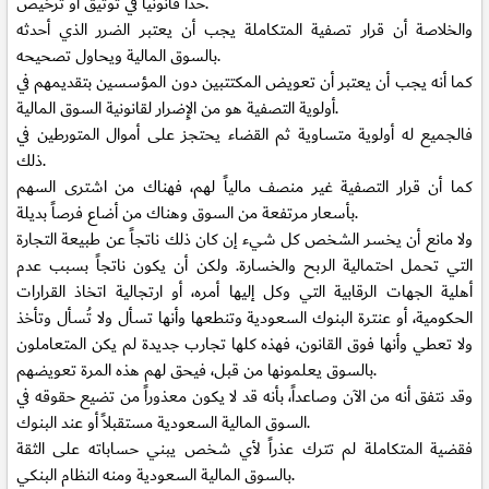
حداً قانونياً في توثيق أو ترخيص.
والخلاصة أن قرار تصفية المتكاملة يجب أن يعتبر الضرر الذي أحدثه
بالسوق المالية ويحاول تصحيحه.
كما أنه يجب أن يعتبر أن تعويض المكتتبين دون المؤسسين بتقديمهم في
أولوية التصفية هو من الإِضرار لقانونية السوق المالية.
فالجميع له أولوية متساوية ثم القضاء يحتجز على أموال المتورطين في
ذلك.
كما أن قرار التصفية غير منصف مالياً لهم، فهناك من اشترى السهم
بأسعار مرتفعة من السوق وهناك من أضاع فرصاً بديلة.
ولا مانع أن يخسر الشخص كل شيء إن كان ذلك ناتجاً عن طبيعة التجارة
التي تحمل احتمالية الربح والخسارة. ولكن أن يكون ناتجاً بسبب عدم
أهلية الجهات الرقابية التي وكل إليها أمره، أو ارتجالية اتخاذ القرارات
الحكومية، أو عنترة البنوك السعودية وتنطعها وأنها تسأل ولا تُسأل وتأخذ
ولا تعطي وأنها فوق القانون، فهذه كلها تجارب جديدة لم يكن المتعاملون
بالسوق يعلمونها من قبل، فيحق لهم هذه المرة تعويضهم.
وقد نتفق أنه من الآن وصاعداً، بأنه قد لا يكون معذوراً من تضيع حقوقه في
السوق المالية السعودية مستقبلاً أو عند البنوك.
فقضية المتكاملة لم تترك عذراً لأي شخص يبني حساباته على الثقة
بالسوق المالية السعودية ومنه النظام البنكي.