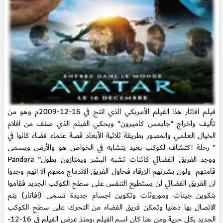
فيلم افاتار هذا الفيلم الأمريكي الذي انتج في 16-12-2009م وهو من
تأليف واخراج "جايمس كاميرون" ويحكي الفيلم الذي صنف من افلام
الخيال العلمي والمصور بطريقة ثلاثية الأبعاد قصة علماء فضاء كانوا في
رحلة اكتشاف لكوكب بعيد يتشابه في الخواص هو والأرض ويسمى "
Pandora "ووجد الفريق الفضائي كائنات تشبه البشر ويمتازون بطول
قامتهم ولون بشرتهم الزرقاء فحاول الفريق الاندماج معهم
الا انهم وجدوا
ان الفريق الفضائي لن يستطيع التنفس على سطح الكوكب الجديد فقاموا
بتكوين جينات وموروثات وتكوين اجسام جديدة تسمى (افاتار) يتم
الاتصال بها ذهنيا وتمكن فريق الفضاء من التحرك على سطح الكوكب
الجديد بكل حرية ومن هنا كان اسم الفيلم ،ومنذ عرض الفيلم في 16-12-