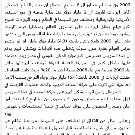
2009 وفي مدة لم تتجاوز ال 6 اسابيع استطاع ان يحقق الفيلم الامريكي
أفاتار ايرادات قاربت ال 2 مليار دولار منذ بداية عرضه في دور السينما
الأمريكية والبريطانية ومختلف دور السينما في العالم وبهذه الايرادات اصبح
اكبر فيلم يحقق ايرادات على مستوى العالم ومتخطيا فيلم تايتنك
ويقترب وبشده من تحقيق حوالي نصف ايرادات قناة السويس التي حققتها
خلال عام 2009 كاملا والتي بلغت (4.3) مليار دولار وأظن انه لو استمر
عرض الفيلم لفترة اطول سوف يتخطى هذه الايرادات وبشكل كبير. يذكر
ان قناة السويس تعتبر من اكبر موارد الدخل القومي في مصر ويتم الاعتماد
عليها بشكل كبير في الموازنة العامة للدولة تراجعت ايراداتها خلال
عام2009 مقارنة مع عام2008بنسبة اكبر من20% حيث كانت القناة قد
حققت ايرادات في 2008 بلغت(5.4) مليار دولار وجاء التراجع بسبب الأزمة
العالمية التي اثرت على حركة الملاحة الدولية وكذلك عمليات القرصنة في
الصومال والتي اثرت بشكل كبير على حركة الملاحة في قناة السويس.
فهل يفعلها فيلم سينمائي ويكون اكبر جدوى من مشاريع كنا نعتقد انها
امان وضمان للحصول على عوائد تساعد في تنمية المجتمعات والنهوض
بها؟
وبغض النظر عن الاتفاق او الاختلاف على السينما نحن هنا نتكلم عن
الجدوى من اي شيء طالما اخذنا قرار الدخول فيه والاستثمار فيه والبحث