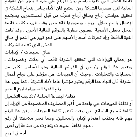
قائمة الدخل التي تعرف باسم بيان الأرباح هي جزء لا يتجزأ من القوائم
المالية التي تصدرها الشركة ومن المتبع فان الأداء يقاس بنجاح الشركة في
تحقيق هوامش أرباح وصافي أرباح تعرف من قبل المستثمرين ومجتمع
الإعمال باسم صافي الربح . وبموجبها فانه حتى وقت قريب كانت قائمة
الدخل تعطى الأهمية القصوى مقارنة بالقوائم المالية الأخرى . وقد كانت
القوة الدافعة وراء تحركات أسعار الأسهم على نحو كبير هي النمو في صافي
الدخل الذي تعلنه الشركات
صافي المبيعات / الإيرادات
هو إجمالي الإيرادات التي تحققها الشركة ناقصا أي بدلات وخصومات .
ويعتبر هذا الرقم رئيسي في القوائم المالية وهو الأساس لكثير من
الحسابات والتحليلات . وحيث أن المبيعات هي مؤشر على نجاح أعمال
الشركة فان اتجاه هذا الرقم يعتبر مؤشرا هاما لأداء الشركة . كما يبين هذا
الرقم القدرة التسويقية لبيع المنتج .
تكلفة البضاعة المباعة /تكاليف التشغيل
أو تكلفة المبيعات هي واحدة من أكبر المصاريف المخصومة من الإيراد. إن
تكلفة تصنيع البضائع التي بيعت تدعى تكلفة المبيعات . ولان هذا الرقم
مهم فانه يجتذب اهتمام الإدارة والمحللين. ومما تجدر ملاحظته أن رقم
حجم تكلفة المبيعات يتفاوت من صناعة إلى أخرى .
أجمالي الربح