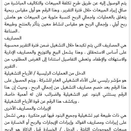
يتم الوصول إليه عن طريق طرح تكلفة المبيعات والتكاليف المباشرة من
صافي إيراد المبيعات خلال فترة التقرير . وهذا الرقم هو أول مقياس ربحية
يتعلق بالعمليات. واجمالي الربح كنسبة مئوية من المبيعات هو هامش
ربح أولي . وإجمالي الربح هو مقياس لنشاط معين يتأثر بالمنتج وطبيعة
الصناعة .
المصاريف
هي المصاريف التي يتم تكبدها خلال التشغيل ضمن فترة التقرير محسوبة
على أساس الاستحقاق . وهذا يشمل البيع والتوزيع والمصاريف الإدارية
والاستهلاك والإطفاء. وتعطي التفاصيل استنادا إلى الغرض المطلوب من
التقرير .
الدخل من العمليات الرئيسية / الأرباح التشغيلية
هو مؤشر رئيسي على الأداء التشغيلي العام للشركة . ويتم الحصول على
هذا الرقم بعد خصم مصاريف التشغيل من إجمالي الربح . وحيث إن هذا
الرقم يستثني البنود غير التشغيلية والضرائب فان له أهمية خاصة.
ويكشف هذا الرقم عن قوة الأرباح التشغيلية .
الإيرادات والمصاريف الأخرى
هي ذات طبيعة غير تشغيلية وجميع البنود فيها غير متكررة . وهي تشمل
على إيرادات ومصاريف الفوائد وإيرادات الإيجارات والربح أو الخسارة من
مبيعات الموجودات الثابتة . الدخل / الخسارة قبل الزكاة هو الربح