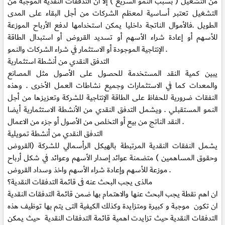
من التشغيل ( بسبب النمو السريع ) إلا أن التدفقات النقدية الموجبة من
التشغيل تعتبر أساسية لمعظم الشركات من أجل البقاء على المدى
الطويل .فالأموال الناتجة داخليا يمكن استخدامها لدفع الأرباح الموزعة
للأسهم أو إعادة شراء الأسهم أو تسديد القروض أو استبدال الطاقة
الإنتاجية الموجودة أو الاستثمار في شراء الشركات والنمو .
التدفق النقدي من أنشطة استثمارية
يبين كمية النقد المستخدمة للحصول على الأصول مثل المصانع
والمعدات كما في الاستثمارات وجميع نشاطات العمل الأخرى . وهذه
النفقات ضرورية للحفاظ على الطاقة الإنتاجية للشركة وتعزيزها من أجل
النمو المستقبلي . ويشمل التدفق النقدي من الأنشطة الاستثمارية أيضا
النقد الناتج من بيع أو التخلص من الأصول أو جزء من الاعمال .
التدفق النقدي من أنشطة تمويلية
يشمل النفقات النقدية المرتبطة بالهيكل الرأسمالي للشركة (القروض
وحقوق المساهمين ) متضمنة عوائد إصدار الأسهم وعوائد في شكل أرباح
موزعة للأسهم وإعادة شراء الأسهم واخذ وسداد القروض .
مالذى يجب البحث عنه فى قائمة التدفقات النقدية؟
ان اهم نقطة يجب البحث عنها والاهتمام بها ضمن قائمة التدفقات النقدية
ان تكون موجبة و كبيرة ومتزايدة وكذلك الكيفية التى يتم بها توظيف هذه
التدفقات النقدية حيث تزايدت اهمية قائمة التدفقات النقدية حيث يمكن