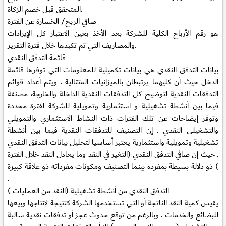
المتحقق قبل خصم الزكاة.
صافي الربح/ الخسارة عن الفترة
هو رقم الأرباح الكلية للشركة بعد الأخذ بعين الاعتبار كل الإيرادات
والمصاريف التي تم تكبدها خلال فترة التقرير.
قائمة التدفق النقدي
بيانات التدفق النقدي هي بيانات تكميلية للمعلومات التي توفرها قائمة
الدخل حيث أن كليهما يرتبطان بالميزانيات المتتالية . ويتم أعداد قوائم
التدفقات النقدية لتوضيح كل التدفقات النقدية الداخلة والخارجة، مصنفة
فيما بين أنشطة تشغيلية و استثمارية وتمويلية للشركة لفترة محددة
وتوفر إيضاحات عن تلك الفترات ذات النشاط الاستثماري والتمويلي
والتشغيلى النقدي . إن التصنيف للتدفقات النقدية فيما بين أنشطة
تشغيلية وتمويلية واستثمارية يعتبر أساسيا لتحليل بيانات التدفق النقدي
. حيث إن صافي التدفق النقدي (التغير في النقد وما يعادل النقد خلال الفترة
) ذو دلالة بسيطة بمفرده بينما التصنيف ومكونات مفرداته ذو علاقة كبيرة
.
التدفق النقدي من أنشطة تشغيلية (النقد من العمليات )
يقيس كمية النقد الناتجة أو التي تستخدمها الشركة كنتيجة لإنتاجها وبيعها
للبضائع والخدمات . وبالرغم من توقع حدوث عجز أو تدفقات نقدية سالبة