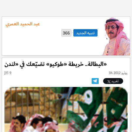
عبد الحميد العمري
366
البطالة.. خريطة «طوكيو» تضيّعك في «لندن»
04 يونيو 2012
9
تغريد