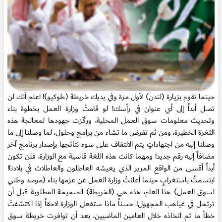
حينما تقوم بزيارة (لندن) لأول مرة وفي يديك خريطة (طوكيو)! اعلم أنك لن
تصل أبداً إلى أي عنوان في رأسك! لو قامتْ وزارة العمل بخطوة بناء
وتحديث معلومات سوق العمل المحلية، وركّزت جهودها لمعالجة هذه
الثغرة الخطيرة
، ومن ثم تفرض ما تشاء من برامج وحلول، لما وصلنا إلى ما
وصلنا إليه من اجتهاداتٍ يتم الالتفاف على سوء نتائجها بإصدار برنامج آخر
مضافاً إليه رقم جديد! ومهما كانت هذه اللغة قاسية مع الوزارة، فلن تكون
أبداً أقسى من الواقع المرير الذي يعيشه العاطلون والعاطلات في بلادنا!
ابتسمتُ باستغرابٍ حينما أعلنتْ وزارة العمل عن عزمها بناء (مرصد وطني
لسوق العمل) هذا العام، هذه هي (الخريطة) الصحيحة المطلوبة قبل أن
ترتحل في غياهب المجهول! حسناً ماذا ستفعل الوزارة لاحقاً إذا اكتشفتْ
خطأ ما تم اتخاذه خلال العامين الماضيين، بعد أن توافرت خريطة سوق