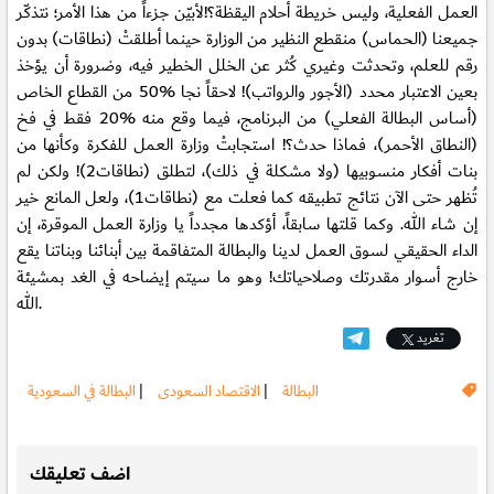
العمل الفعلية، وليس خريطة أحلام اليقظة؟!لأبيّن جزءاً من هذا الأمر؛ نتذكّر
جميعنا (الحماس) منقطع النظير من الوزارة حينما أطلقتْ (نطاقات) بدون
رقم للعلم، وتحدثت وغيري كُثر عن الخلل الخطير فيه، وضرورة أن يؤخذ
بعين الاعتبار محدد (الأجور والرواتب)! لاحقاً نجا %50 من القطاع الخاص
(أساس البطالة الفعلي) من البرنامج، فيما وقع منه %20 فقط في فخ
(النطاق الأحمر)، فماذا حدث؟! استجابتْ وزارة العمل للفكرة وكأنها من
بنات أفكار منسوبيها (ولا مشكلة في ذلك)، لتطلق (نطاقات2)! ولكن لم
تُظهر حتى الآن نتائج تطبيقه كما فعلت مع (نطاقات1)، ولعل المانع خير
إن شاء الله. وكما قلتها سابقاً، أؤكدها مجدداً يا وزارة العمل الموقرة، إن
الداء الحقيقي لسوق العمل لدينا والبطالة المتفاقمة بين أبنائنا وبناتنا يقع
خارج أسوار مقدرتك وصلاحياتك! وهو ما سيتم إيضاحه في الغد بمشيئة
الله.
تغريد
البطالة
|
الاقتصاد السعودى
|
البطالة في السعودية
.
اضف تعليقك