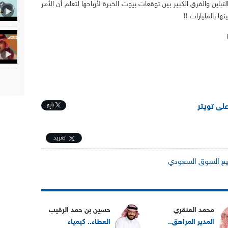
تباين والفرق الكبير بين توقعات بيوت الخبرة لأرباحها لتعلم أن الأمر
ا بالمليارات !!
تابِع
على تويتر
تغريد
ع السوق السعودي
محمد العنقري
حسين بن حمد الرقيب
المدير المراهق..
العطاء.. كيمياء