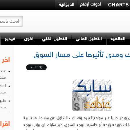
العالمية
التحليل المالي
التحليل الفني
اخرى
فيديو
ك ومدى تأثيرها على مسار السوق
اخر 
تغريد
عندم
منذ 2 شه
لماذ
منذ 3 شه
طبيع
منذ 4 شه
ل ويدار حاليا عبر مواقع كثيرة وصالات التداول عن سابك! فالغالبية
اقرا
ابك كورقه رابحه أو خاسره لتوجه السوق خبر سابك لن يؤثر بتوجه