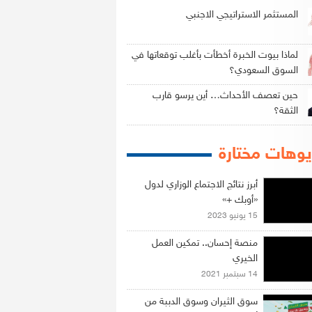
المستثمر الاستراتيجي الاجنبي
لماذا بيوت الخبرة أخطأت بأغلب توقعاتها في
السوق السعودي؟
حين تعصف الأحداث… أين يرسو قارب
الثقة؟
وهات مختارة
أبرز نتائج الاجتماع الوزاري لدول
«أوبك +»
15 يونيو 2023
منصة إحسان.. تمكين العمل
الخيري
14 سبتمبر 2021
سوق الثيران وسوق الدببة من