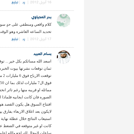
16 أبريل 2012
|
رد
|
تبليغ
بـدر المحياوي
كلام واقعي ومنطقي على حدٍ سواء..
تحديد الساعه العاشره وهو الوقت ا
17 أبريل 2012
|
رد
|
تبليغ
بسام العبيد
اسعد الله مسائكم بكل خير ... توق
مماثله او قريبه منها رغم تاثر ان
الصوره فان كانت ايجابيه فلماذا ا
افتتاح السوق هل يكون القصد هو ا
لايكون بعد اغلاق الاربعاء بفارق
استيعاب النتائج خلال عطلة نهاية ا
كانت او غير متوقعه في الضغط عل
ساعات لامجال للتراجع والله اعل