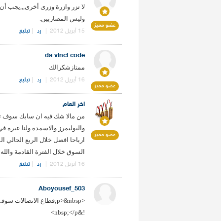
لا تزر وازرة وزرى أخرى,,,يجب أ
وليس المضاربين.
عضو مميز
15 أبريل 2012
|
رد
|
تبليغ
da vinci code
ممتازشكرالك
16 أبريل 2012
|
رد
|
تبليغ
عضو مميز
اخر العام
من مالا شك فيه ان سابك سوف تسج
عضو مميز
ارباحا افضل خلال الربع الحالي 
السوق خلال الفترة القادمة والله 
16 أبريل 2012
|
رد
|
تبليغ
Aboyousef_503
<p>&nbsp;قطاع الاتصالات 
!&nbsp;</p>