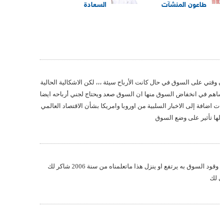
طاعون المنشآت
السعادة
قتي على السوق في حال كانت الأرباح سيئة ،،، لكن الاشكالية الحالية
هم في انخفاض السوق منها ان السوق صعد ويحتاج لجني أرباحه ايضا
ت اضافة إلى الاخبار السلبية من اوروبا وامريكا بشأن الاقتصاد العالمي
ها تأثير على وضع السوق
كلامك صحيح لكن تظل سابك هي وقود السوق به يرتفع او ينزل هذا ماتعلمناه من سنة 2006 شاكر لك
 لك