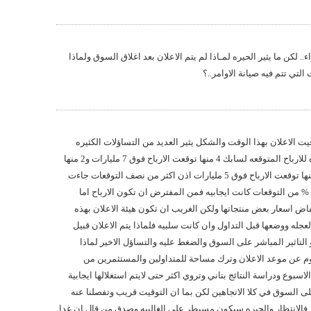
 لكن ما يثير الحيره لمـاذا لم يتم الاعلان بعد اغلاق السوق ولماذا
لتي تتم فيه صيانة الاوامر..؟
يت الاعلان بهذا الوقت والشكل يثير العديد من التساؤلات الكثيره
ثمان توقعات نشرتها بيوت الخبره للارباح المتوقعه لسابك 4 منها توقعت الارباح فوق 7 مليارات و2 منها
توقعت الارباح فوق 6 مليارات 2 منها توقعت الارباح فوق 5 مليارات اذن اكثر من نصف التوقعات جاءت
فوق ال7 مليارات لذلك بما ان 50 % من التوقعات كانت ايجابيه فمن المفترض ان تكون الارباح اما
خفاض اسعار بعض منتجاتها ولكن الغريب ان تكون هيئة الاعلان بهذه
لعجله ووضعها قبل التداول وان كانت سلبيه فلماذا يتم الاعلان قبيل
لتاثير المباشر على السوق والضغط عليه والتساؤل الاخير لماذا
 يوم عن موعد الاعلان وترك مساحة للمتداولين والمستثمرين من
لاسبوع ودراسة النتائج بتاني وتروي اكثر حتى لايتم استغلالها ايجابية
ى السوق في كلا الاتجاهين لكن بما ان التوقيت قريب وتفصلنا عنه
م فالانتظار والحيره سيكون مسيطر على الغالبيه وصدق من قال ان غدا