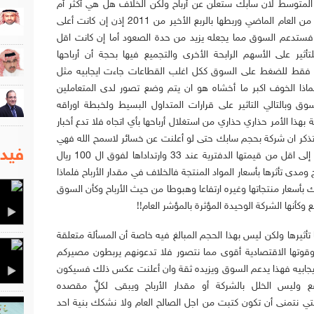
المتوسط
لان سابك ستعلن عن أرباح ولكن الخلاف هل هي أكثر أم
اقل من الربع الأول من العام الماضي وربطها بالربع الأخير من 2011 إذن إن كانت أعلى
ة فستدعم السوق مما يجعله يزيد من حدة الصعود أما إن كانت اقل
على الأسهم الرابحة الأخرى والتجميع فيها بحجة أن أرباحها
 فقط للضغط على السوق ككل اغلب القطاعات جاءت ايجابيه مثل
اذا الخوف اكبر ما أخشاه هو ان يتم وضع تصور لدى المتعاملين
وبالتالي التاثير على قرارات المتداول البسيط ولخبطة اوراقه
 بهذا الأمر حذاري حذاري من استغلال أرباحها بأي اتجاه فلا تدع أخبار
ذكر ان شركة بحجم سابك حتى لو أعلنت عن خسائر لاسمح الله فهي
فيدي
تمرض ولاتموت ولك أن تتذكر عندما وصلت إلى اقل من قيمتها الدفترية عند 33 وارتداداها لفوق ال 100 ريال
مدى تأثرها بأسعار المواد المنتجة فالخلاف في مقدار الأرباح فلماذا
بأسعار منتجاتها وغيره ارتفاعا وهبوطا من حيث الأرباح وكأن السوق
 وكأنها الشركة الوحيدة المؤثرة بالمؤشر العام!!
 تأثيرها ولكن ليس بهذا الحجم المبالغ فيه خاصة أن المسألة متعلقة
وقوتها الاقتصادية أقوى مما نتصور فلا تدعونهم يربطون مصيركم
ايجابيه فهذا يدعم السوق ويزيده ثقة وان أعلنت عكس ذلك فسيكون
 وليس الخلل بالشركة أو مقدار الأرباح ويبقى لكلٌِ مقصده
لتي نتمنى أن تكون كتبت من اجل الصالح العام ولا نشكك بنية احد