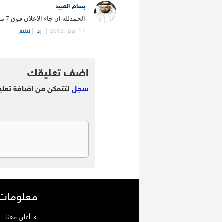
بسام العبيد
الحمدلله ان جاء الاعلان فوق 7 مليار وبانخفاض بسيط ان شاء الله يدعم السوق
17 أبريل 2012
|
رد
|
تبليغ
.
اضف تعليقك
سجل
لتتمكن من اضافة تعلي
معلومات
أعلن معنا