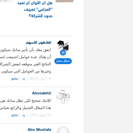
هل آن الأوان أن تعيد
"المراعي" تعريف
حدود الشركة؟
.
افلاطون الأسهم
اتفق معك بأن تأثير سابك سيكون و
أن هناك عدة عوامل اجتمعت لتسا
محلل مميز
النتائج الغير متوقعه لبعض الشركا
وغيرها من العوامل التي سيكون ل
14 أبريل 2012
|
رد
|
تبليغ
Abusaleh2
هذا المقال الجميل والرائع تحياتي
15 أبريل 2012
|
رد
|
تبليغ
Abu Mustafa