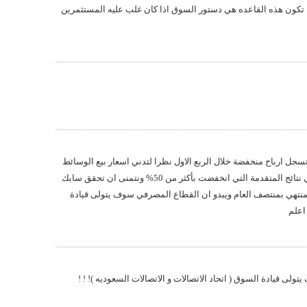
ن تكون هذه القاعده هي دستور السوق اذا كان غلب عليه المستثمرين
ل ارباح منخفضة خلال الربع الاول نظرا لتدني اسعار بيع الوسائط
والبوليمرز والاسمدة ولنا عبرة في نتائج المتقدمة التي انخفضت بأكثر من 50% ونتمنى ان تحقق سابك
المنتهي بمنتصف العام ويبدو ان القطاع المصرفي سوف يتولى قيادة
اعلم
سوف يتولى قيادة السوق ( اتحاد الاتصالات و الاتصالات السعوديه )! ! !