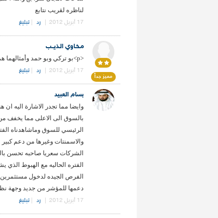
لناظره لقريب نتابع
17 أبريل 2012
|
رد
|
تبليغ
مـخـاوي الـذيــب
<p>بو تركي وبو حمد وأمثالهما هم من شلل المضاربين !!!... والله أعلم</p>
17 أبريل 2012
|
رد
|
تبليغ
مميز جداً
بسام العبيد
وايضا مما تجدر الاشارة اليه ان 
بالسوق الى الاعلى مما يخفف من
الرئيسي للسوق وماشاهدناه الف
والاسمنتات وغيرها من دعم كبير ب
الشركات سعريا صاحبه تحسن بالنت
الفتره الحاليه مع الهبوط الذي ي
الفرص الجيده لدخول مستثمرين وزي
دعمها للمؤشر من جديد وجهة نظر
17 أبريل 2012
|
رد
|
تبليغ