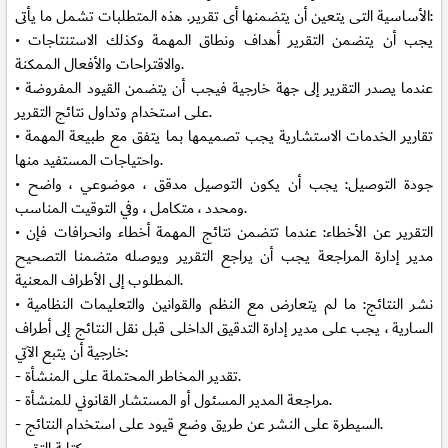
الأساسية التى يتعين أن يتضمنها أى تقرير. هذه المتطلبات تشمل ما يأتى:
• يجب أن يتضمن التقرير أهداف ونطاق المهمة وكذلك الاستنتاجات
والاقتراحات والأفعال الممكنة.
• عندما يصدر التقرير إلى جهة خارجية فيجب أن يتضمن القيود المفروضة
على استخدام وتداول نتائج التقرير.
• تقارير الخدمات الاستشارية يجب تصميمها بما يتفق مع طبيعة المهمة
واحتياجات المستفيد منها.
• جودة التوصيل: يجب أن يكون التوصيل مدقق ، موضوعي ، واضح
ومحدد ، متكامل ، وفي التوقيت المناسب.
• التقرير عن الأخطاء: عندما تتضمن نتائج المهمة أخطاء وانحرافات فإن
مدير إدارة المراجعة يجب أن يراجع التقرير ويوصله متضمنا التصحيح
المطلوب إلى الأطراف المعنية.
• نشر النتائج: ما لم يتعارض مع النظم والقوانين والتعليمات النظامية
السارية ، يجب على مدير إدارة التدقيق الداخلى قبل نقل النتائج إلى أطراف
خارجية أن يتبع الآتي:
- تقدير المخاطر المحتملة على المنشأة.
- مراجعة المدير المسئول أو المستشار القانوني للمنشأة.
- السيطرة على النشر عن طريق وضع قيود على استخدام النتائج.