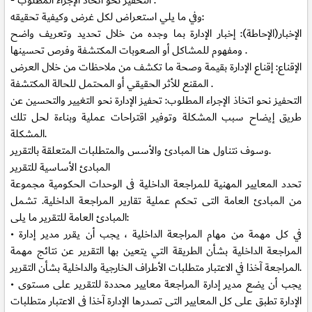
- التحفيز نحو اتخاذ الإجراء المطلوب .
وفي ما يلي استعراض لكل غرض وكيفية تحقيقه:
الإخبار(الإحاطة):
إخبار الإدارة بما وجده من خلال تحديد وتعريف واضح
ومفهوم للمشاكل أو الصعوبات المكتشفة وفرص تحسينها .
الإقناع:
إقناع الإدارة بقيمة وصحة ما تكشف من ملاحظات من خلال العرض
المقنع للأثر الحقيقي أو المحتمل للحالة المكتشفة .
التحفيز نحو اتخاذ الإجراء المطلوب: تحفيز الإدارة نحو التغيير والتحسين عن
طريق إيضاح سبب المشكلة وتوفير اقتراحات عملية وبناءة لحل تلك
المشكلة.
وسوف نتناول هنا المبادئ والأسس والمتطلبات المتعلقة بالتقرير.
المبادئ الأساسية للتقرير
تحدد المعايير المهنية للمراجعة الداخلية فى الوحدات الحكومية مجموعة
من المبادئ العامة التى تحكم عملية تقارير المراجعة الداخلية. تشمل
المبادئ العامة للتقرير ما يلى:
• في كل مهمة من مهام المراجعة الداخلية ، يجب أن يقرر مدير إدارة
المراجعة الداخلية بشأن الطريقة التي يتعين بها التقرير عن نتائج مهمة
المراجعة آخذا في الاعتبار متطلبات الأطراف الخارجية والداخلية بشأن التقرير.
• يجب أن يضع مدير إدارة المراجعة معايير محددة للتقرير على مستوى
الإدارة تطبق على كل المعايير التى تصدرها الإدارة آخذا فى الاعتبار متطلبات