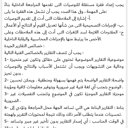
يجب إعداد فقرة مستقلة للتوصيات التى تقدمها المراجعة الداخلية بناءً
على المهمة ، وفى هذا الصدد يجب أن تشمل هذه الفقرة ما يلى:
إشارة إلى الملاحظات التى أدت إلى تقديم التوصيات.
أ‌-
الإجراءات التصحيحية التى من شأنها تعديل القيم أو النتائج أو الأعمال.
ب‌-
ج-
المقترحات اللازمة لسد الثغرات التى أدت إلى هذه الملاحظات وعلى
الأخص ما يرتبط منها بالإجراءات المحاسبية والرقابة الداخلية.
خصائص التقارير الجيدة :
يجب أن تتصف التقارير بالخصائص الفنية التالية :
موضوعية:
التقارير الموضوعية تحتوي على حقائق وتكون غير متحيزة
1-
وخالية من التشويهات ويجب أن تشتمل الأسباب والنتائج والتوصيات
بدون تحيز .
واضحة:
التقارير الواضحة يتم فهمها بسهولة ومنطقية . ويمكن تحسين
2-
الوضوح بتجنب أي لغة فنية غير ضرورية وبتوفير معلومات كافية ومؤيدة .
موجزة:
التقارير الموجزة تكون في الموضوع وتتجنب التفصيلات غير
3-
الضرورية .
4- بناءة :
التقارير البناءة هي التي تساعد الجهة محل المراجعة وتؤدي إلى
تحسينات عندما يتطلب الأمر ذلك وذلك نتيجة لمحتويات التقرير ولهجته.
5- في الوقت المناسب :
أي إصدار التقارير بدون تأخير غير مبرر وتساعد