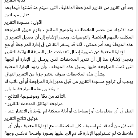
كتابة التقرير
يعد أى تقرير من تقارير المراجعة الداخلية ، التى سيتم مناقشتها فيما بعد
على مرحلتين:
الأولى : مسودة التقرير
عند الانتهاء من حصر الملاحظات وتجميع النتائج ، يقوم فريق المراجعة
المكلف بالمهم الخلاصة والتوصيات. وتجدر الإشارة إلى أن تعديل التقرير فى
هذه المرحلة يعد أمر ممكن ، لأنه قد يسفر النقاش فى إدارة المراجعة أو مع
الإدارة المعنية عن ضرورة إدخال تعديلات على الصيغة النهائية للتقرير.
وتجدر الإشارة هنا إلى أن تقرير الملاحظات الذى يرسل إلى الإدارة أو الجهة
التى تمت المراجعة عليها يسبق هذه المرحلة ، وأن ردود الإدارة المعنية
بشأن هذه الملاحظات سوف تعتبر جزءا من التقرير النهائى.
ويجب أن تراجع مسودة التقرير من قبل مدير إدارة المراجعة أو أى نائب له
، وتتناول هذه المراجعة ما يلى:
- التأكد من دقة وموضوعية النتائج.
- مراجعة الوثائق المدعمة للتقرير
- النظر فى أى معلومات أو إيضاحات أو أدلة ممكنة لم تؤخذ فى الاعتبار عند
توثيق نتائج التقرير.
- التحقق من أنه قد تم استيفاء كل الملاحظات مع الإدارة المعنية ، وأن أى
ملاحظات لم تستوفيها الإدارة قد تم الرد عليها بصورة واضحة تعكس وجهة