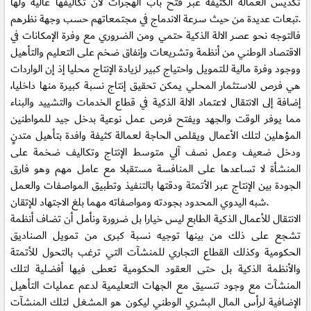
تكديس العمالة الكثيفة عبر فتح باب الهجرات لأن تكاليفها عالية ولها
تبعات عديدة من حيث سرعة الاندماج في مجتمعاتهم حسب وجهة نظرهم.
فالتوجه نحو عصر الالة الذكية حتمي ومن الضروري مع وفرة الإمكانات في
الاقتصاد الوطني من أنظمة وتشريعات وإنفاق ضخم على التعليم والتأهيل
ووجود وفرة مالية للتمويل واحتياج كبير لزيادة الإنتاج محليا إذ إن الواردات
هي فرص للاستثمار المحلي يمكن تحقيق إنتاج نسبة كبيرة منها داخليا،
إضافة إلى الانتقال لاعتماد الالة الذكية في قطاع الخدمات والتشييد والبناء
مما يوفر الوقت والجهد ويفتح فرص عمل نوعية بدخل جيد للمواطنين
المؤهلين لتلك الأعمال ويقلص الحاجة لعمالة كثيفة وافدة بتأهيل متدنٍ
ودخل ضعيف وعمل نصف آلي متوسط الإنتاج وتكاليف ضخمة على
المنشأة لا تساعدها على المنافسة مستقبلا مع عامل مهم وهو فارق
الجودة بين الإنتاج عبر الأتمتة ودقتها بالتنفيذ وتطبيق المواصفات والعمل
شبه اليدوي المحدود بجودته ومواصفاته مهما بلغ الاجتهاد للإتقان.
الانتقال للأعمال الذكية الطابع ليس خيارا بل ضرورة ونأمل أن تضاف أنظمة
تشجع على ذلك من بينها توجيه نسبة كبرى من تمويل الصناديق
الحكومية وكذلك القطاع التجاري للمنشآت التي ترغب بالتحول للأتمتة
والأنظمة الذكية بل حتى العقود الحكومية تعطى فيها أفضلية لتلك
المنشآت مع وجود تنسيق مع الجهات التعليمية لدعم عمليات التأهيل
الإضافية لرأس المال البشري الوطني ليكون هو المشغل لتلك المنشآت