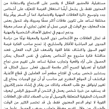
مستقبلية. فالحضور الفعّال لا يقتصر على الاستماع والاستفادة من
المحتوى فقط، بل يشمل أيضًا استغلال الفرصة للتعرّف على أشخاص
جدد وتوسيع دائرة العلاقات المهنية والاجتماعية. كما أن السفر يوفّر بيئة
مختلفة تساعد على تكوين علاقات أكثر عمقًا ومرونة، وقد تتحول بعض
هذه المعارف مع الوقت إلى فرص عمل، أو تعاون تجاري، أو مصادر معرفة
ودعم تسهم في تحقيق الأهداف الشخصية والمهنية.
قد تمثل العلاقات مع الأشخاص ذوي الخبرة والمعرفة نوعًا من دراسة
الجدوى غير المباشرة للأفكار والمشاريع، إذ تمنح صاحب الفكرة فرصة
لفهم السوق واكتشاف نقاط القوة والضعف قبل البدء الفعلي. فعند
مناقشة فكرة مشروع مع أشخاص يعملون في نفس المجال، يمكن
الحصول على آراء واقعية وتجارب عملية تساعد على تقييم مدى نجاح
الفكرة أو تعديلها لتصبح أكثر ملاءمة للسوق. فعلى سبيل المثال، قد
يستشير شخص يرغب في افتتاح مطعم أحد العاملين في قطاع الأغذية،
فيكتشف أن الموقع المقترح غير مناسب أو أن نوع الوجبات يحتاج إلى
تغيير ليتوافق مع طلب العملاء. وكذلك من يفكر في إنشاء متجر إلكتروني
قد يستفيد من خبرة شخص يعمل في الشحن أو التسويق الرقمي ليعرف
التحديات الحقيقية المتعلقة بالتوصيل أو جذب العملاء. لذلك فإن العلاقات
القوية لا توفر الدعم المعنوي فقط، بل قد تختصر الكثير من الوقت
والخسائر من خلال تقديم معرفة وتجارب يصعب الحصول عليها من