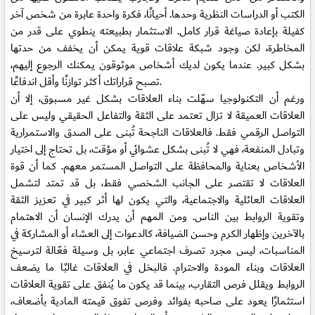
الكتب أو الدراسات النظرية وحدها. أحيانًا، فكرة واحدة عابرة من شخص آخر
كفيلة بإعادة صياغة قرار كامل. الاستثمار بطبيعته ينطوي على قدر من
المخاطرة، لكن وجود شبكة علاقات قوية يمكن أن يخفف من حدتها
بشكل كبير. عندما يكون لديك أشخاص موثوقون يمكنك الرجوع إليهم،
تصبح قراراتك أكثر توازنًا وأقل اندفاعًا.
ورغم أن التكنولوجيا سهّلت بناء العلاقات بشكل غير مسبوق، إلا أن
العلاقات العميقة لا تزال تعتمد على الثقة والتفاعل الحقيقي وليس على
التواصل الرقمي فقط. فالعلاقات الناجحة تُبنى على الصدق والاستمرارية
وتبادل المنفعة، فهي لا تُبنى بشكل عشوائي أو مؤقت، بل تحتاج إلى اختيار
الأشخاص بعناية والمحافظة على التواصل المستمر معهم. كما أن قوة
العلاقات لا تقتصر على الجانب الشخصي فقط، بل قد تمتد لتشمل
العلاقات العائلية والاجتماعية، والتي يكون لها أثر كبير في تعزيز الثقة
وتقوية الروابط بين الناس. ومن المهم أن يدرك الإنسان أن الاهتمام
بالآخرين وإظهار الكرم وحسن الضيافة، كالدعوات إلى العشاء أو المشاركة في
المناسبات، ليس مجرد تصرف اجتماعي عابر، بل وسيلة فعّالة لترسيخ
العلاقات وبناء المودة والاحترام. فالبخل في العلاقات غالبًا ما يضعف
الروابط ويقلل فرص التقارب، بينما قد يكون ما يُنفق على تقوية العلاقات
استثمارًا يعود على صاحبه بفوائد وفرص تفوق قيمته المادية بأضعاف،