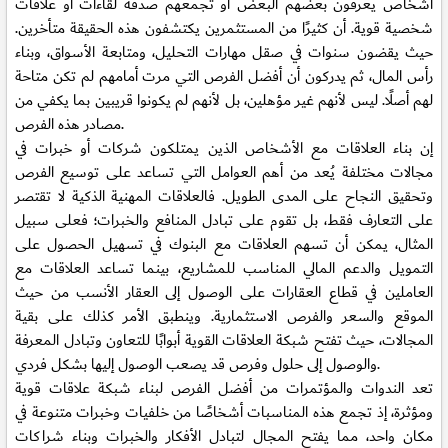
أشخاص يعرفون بعضهم البعض أو تجمعهم صدفة لقاءات أو علاقات
شخصية قوية. أن كثيرًا من المستثمرين يكتشفون هذه الحقيقة متأخرين.
حيث يقضون سنوات في صقل مهارات التحليل، ومتابعة الأسواق، وبناء
رأس المال، ثم يدركون أن أفضل الفرص التي مرت أمامهم لم تكن متاحة
لهم أصلًا. ليس لأنهم غير مؤهلين، بل لأنهم لم يكونوا قريبين بما يكفي من
مصادر هذه الفرص.
إن بناء العلاقات مع الأشخاص الذين يمتلكون شركات أو خبرات في
مجالات مختلفة يُعد من أهم العوامل التي تساعد على توسيع الفرص
وتحقيق النجاح على المدى الطويل. فالعلاقات المهنية الذكية لا تقتصر
على التعارف فقط، بل تقوم على تبادل المنافع والخبرات؛ فعلى سبيل
المثال، يمكن أن تسهم العلاقات مع البنوك في تسهيل الحصول على
التمويل والدعم المالي المناسب للمشاريع، بينما تساعد العلاقات مع
العاملين في قطاع العقارات على الوصول إلى العقار الأنسب من حيث
الموقع والسعر والفرص الاستثمارية. وينطبق الأمر كذلك على بقية
المجالات، حيث تفتح شبكة العلاقات القوية أبوابًا للتعاون وتبادل المعرفة
والوصول إلى حلول وفرص قد يصعب الوصول إليها بشكل فردي.
تعد الندوات والمؤتمرات من أفضل الفرص لبناء شبكة علاقات قوية
ومؤثرة، إذ تجمع هذه المناسبات أشخاصًا من خلفيات وخبرات متنوعة في
مكان واحد، مما يفتح المجال لتبادل الأفكار والخبرات وبناء شراكات