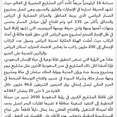
مساحة 16 كيلومتراً مربعاً كأحد أكبر المشاريع الحضرية في العالم، حيث
تشهد الحديقة تسارعا في الإنجازات والطرق والجسور، وهي تتصل بمشروع
المسار الرياضي الذي يربط المناطق والمراكز الحضارية في الرياض
والحدائق بأكثر من 135 كم، وتم افتتاح أولى مراحل المسار بخمس
وجهات، أهمها وجهة وادي حنيفة، ووجهة البرومينيد، التي تشهد إقبالا كبيرا
في ظل الإنجاز الضخم لمشروع مترو الرياض الذي حقق قفزة هائلة في أعداد
الركاب حيث أعلنت الهيئة الملكية لمدينة الرياض وصول عدد الركاب
الإجمالي إلى 200 مليون راكب، ما يعكس الاعتماد المتزايد لسكان الرياض
والزائرين للمدينة على المترو.
هكذا هي الرؤية التي تسعى لتحقيق نقلة نوعية في حياة الإنسان السعودي،
فإذا أضفنا لكل ذلك المشاريع في مدن السعودية الأخرى مثل مشاريع نيوم
ومشروع وسط جدة ورؤى المدينة وبوابة الملك سلمان في مكة ومشروع
وجهة مسار مكة، وشركة السودة في عسير، وافتتاح التوسعة الضخمة في
الحرم المكي ليصل إجمالي زوار الحرمين الشريفين 96.6 مليون خلال
الفترة من 1 حتى 20 رمضان 1447هـ.
فإن قافلة المشاريع الكبرى في رؤية السعودية 2030 تسير من مرحلة
التخطيط إلى التنفيذ كسفينة عملاقة لا تضرها تقلبات البحر لتصل بحمد
الله لمرحلة التشغيل والافتتاح الفعلي بما يمثل دليلاً قاطعاً على نجاح
الاستراتيجية الوطنية، وتنعكس هذه الأرقام على الاقتصاد غير النفطي الذي