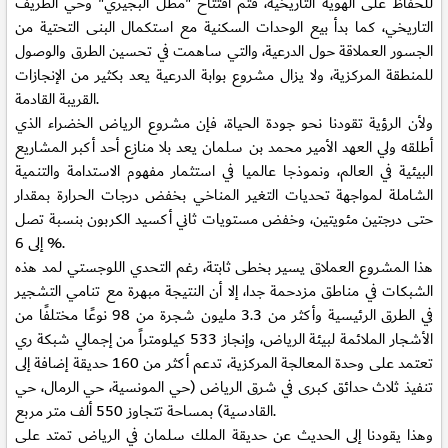
للحفاظ على الهوية التاريخية، فتم افتتاح "مطل البجيري" وحي الطريف
التاريخي، كما بدأ بيع الوحدات السكنية مع استكمال البنى التحتية من
الجسور العملاقة حول الدرعية، والتي ساهمت في تحسين الطرق والوصول
للمنطقة المركزية، ولا يزال مشروع بوابة الدرعية يعد بكثير من الإنجازات
القريبة القادمة.
ولأن الرؤية تقودنا نحو جودة الحياة، فإن مشروع الرياض الخضراء الذي
أطلقه ولي العهد الأمير محمد بن سلمان يعد بلا منازع أحد أكبر المشاريع
البيئية في العالم، ونموذجا عالميا في استثمار مفهوم الاستدامة والتنمية
الشاملة لمواجهة تحديات التغير المناخي بخفض درجات الحرارة بمقدار
حتى درجتين مئويتين، وخفض مستويات ثاني أكسيد الكربون بنسبة تصل
إلى 6 %.
هذا المشروع العملاق يسير بخطى ثابتة، رغم التحدي اللوجستي لمد هذه
الشبكات في مناطق مزدحمة جدا، إلا أن النتيجة مبهرة مع تنامي التشجير
في الطرق الرئيسية وأكثر من 3.3 مليون شجرة من 98 نوعًا مختلفًا من
الأشجار الملائمة لبيئة الرياض، وإنجاز 533 كيلومتراً من إجمالي شبكة ري
تعتمد على وحدة المعالجة المركزية، تدعم أكثر من 160 حديقة إضافة إلى
تنفيذ ثلاث حدائق كبرى في شرق الرياض (حي المونسية، حي الرمال، حي
القادسية) بمساحة تتجاوز 550 ألف متر مربع.
وهذا يقودنا إلى الحديث عن حديقة الملك سلمان في الرياض تمتد على