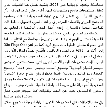
متماسكة، ونعرف توجهاتها حتى 2023، ونشهد بفضل هذا الانضباط المالي
تحقق مستهدفات برامج ومشروعات كبرى أخرى. ففي غرب الرياض يأتي
مشروع القدية الذي تتمثل فيه روح "رؤية السعودية 2030"، ومفاهيم
المجتمع الحيوي باقتصاده المزدهر في وطنه الطموح، فتحويل منطقة ذات
تضاريس صعبة وقاسية إلى إحدى أجمل المدن الترفيهية في العالم، بما
شمله من تصميم إبداعي، هو شاهد عيان على ما تعنيه كلمة الطموح.
فالمدينة تستقبل اليوم نحو 10 آلاف زائر يوميًا، وخاصة مع افتتاح منطقة
(Six Flags Qiddiya) التي تضم 6 مناطق داخلية ذات طابع فريد، كما تم
إنجاز أكثر من 95% من المتنزه الرياضي، واُفْتُتِح المتنزّه المائي الأول من
نوعه في السعودية. في ذات السياق، لكن غرب السعودية، وعلى الشواطئ
البكر، أُطْلِقَت مشروعات البحر الأحمر الكبرى التي ضمت منتجع "سيكس
سينسز الكثبان الجنوبية" ومنتجع "سانت ريجيس البحر الأحمر" ومنتجع
"نجوما، ريتز كارلتون ريزيرف" خطوة بخطوة، وتم افتتاح جزيرة "شورى"
ومن المتوقع أن يصل عدد المنتجعات إلى أكثر من 20 منتجعاً، ما يجعل
السعودية أهم دولة على خريطة السياحة العالمية الفاخرة، وهو ما سيدفع
بالتحول الاقتصادي بعيدا عن النفط وتقلباته، كما سيوفر فرص عمل
مباشرة وغير مباشرة.
وفي مقام الإنجازات، تأتي المشروعات الكبرى لبوابة الدرعية كمشروع عملاق