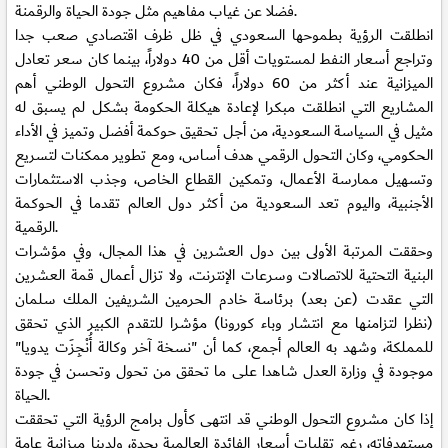
فضلا عن غياب مفاهيم مثل جودة الحياة والرقمنة.
انطلقت الرؤية بطموحها السعودي في ظل ظرف اقتصادي صعب جدا
وتراجع أسعار النفط لمستويات أقل من 40 دولاراً، بينما كان سعر تعادل
الميزانية عند أكثر من 60 دولاراً، فكان مشروع التحول الوطني أهم
المشاريع التي انطلقت مبكرا لإعادة هيكلة الحكومة بشكل لم يسبق له
مثيل في السياسة السعودية، من أجل تحقيق حوكمة أفضل وتميز في الأداء
الحكومي، وكان التحول الرقمي هدف أساس، ومع تطوير ممكنات لتسريع
وتسهيل ممارسة الأعمال، وتمكين القطاع الخاص، وجذب الاستثمارات
الأجنبية، واليوم تعد السعودية من أكثر دول العالم تقدما في الحوكمة
الرقمية.
وحققت المرتبة الأولى بين دول العشرين في هذا المجال، وفي مؤشرات
البنية التحتية للاتصالات وسرعات الإنترنت، ولا تزال أعمال قمة العشرين
التي عقدت (عن بعد) برئاسة خادم الحرمين الشريفين الملك سلمان
(نظرا لتزامنها مع انتشار وباء كورونا) مؤشرا للتقدم الكبير الذي تحقق
للمملكة، وشهد به العالم أجمع، كما أن "نسخة آخر وكالة أُنْجِزَت يدويا"
موجودة في وزارة العدل شاهدا على ما تحقق من تحول وتحسن في جودة
الحياة.
إذا كان مشروع التحول الوطني قد انتهى كأول برامج الرؤية التي تحققت
مستهدفاته، رغم تقلبات أسعار الفائدة العالمية بحدة، ولدينا ميزانية عامة