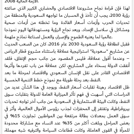
الأزمة المالية 2008.
لهذا فإن قراءة نجاح مشروعنا الاقتصادي والحضاري الكبير الذي صاغته
رؤية 2030، يجب أن تأخذ في الحسبان ما تواجهه السعودية والمنطقة من
تحديات الحرب وأزمات أسعار الفائدة وما تخطته من أزمات صحية
ومشاكل في سلاسل الإمداد. ويعد نجاح الرؤية ومستهدفاتها اليوم نموذجا
عالميا لما يعنيه الطموح والإصرار، والعمل لصناعة نماذج ملهمة.
فقبل انطلاقة رؤية السعودية 2030 عام 2016، كان من الصعب الحديث
عن مشاريع "سعودية" استراتيجية عملاقة باستثناء مشروع قطار الرياض
– وعندما أقول عملاقة، فليس المقصود من جانب حجم الإنفاق، فلقد
أنفقت الدولة بسخاء على المشاريع، لكن عملاقة من باب تفردها وأثرها
الاقتصادي القادر على نقل الإنسان السعودي والاقتصاد لمرحلة ما بعد
النفط، بعد رحلة طويلة مع نموذج خطط التنمية الخمسية.
ظل الاقتصاد رهينة تقلبات أسعار النفط، ويوجد في هذا الشأن عديد من
الدراسات التي أسهبت في فهم تأثر الميزانية العامة للدولة بتقلبات سوق
النفط، وكانت البيئة الاستثمارية في السعودية من جانب آخر تواجه تحديات
بيروقراطية، وتفتقر إلى المحفزات لجذب رؤوس الأموال العالمية، وأثر في
سوق العمل بمعدلات بطالة مرتفعة بين المواطنين تجاوزت 15% في
بعض المراحل وبلغت أكثر من 35% عند النساء مع مشاركة محدودة
للمرأة في القوى العاملة، وكانت قطاعات السياحة والترفيه شبه مهملة،