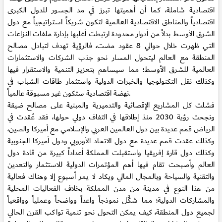
اقتصادية شاملة، كما أن أهميتها تبرز في مد الجسور للدول الكبرى
اقتصادياً والمناطق الاقتصادية العالمية لتكون شريكاً استراتيجياً مع دول
الشرق الأوسط بدلاً من أدوار محدودة ارتبطت أغلبها بإدارة ملفات النزاعات
التي ظهرت خلال حوالي 8 عقود مضت، فالرؤية تهدف لتبادل مصالح
المنطقة مع العالم ليتحول المسار نحو جذب الشركات والاستثمارات
العالمية للشرق الأوسط؛ مما سيساهم بتعزيز التنمية والاستقرار فيها
وكذلك نقل التكنولوجيا والخبرات الدولية واستثمار طاقات الشباب في
نهضة اقتصادية ستكون غير مسبوقة عالمياً.
فشلت كل المشاريع الإقصائية والتدميرية والمبنية على مصالح ضيقة
ونجحت رؤية 2030 منذ إطلاقها في التفاف دولي حولها، فقد عُقدت في
الرياض قمم عديدة بين دول العالمين العربي والإسلامي مع أميركا والصين،
وكذلك عقدت قمم عديدة مع دول الاتحاد الأوروبي ودول أميركا الجنوبية
وكذلك دول قارة إفريقيا واستقبلت المملكة أعداداً كبيرة من قادة دول
العالم وأصبحت تقام فيها أهم المؤتمرات الدولية للاستثمار والتعدين
والتقنية والسياحة وبالمجال المالي ويكاد لا يمر أسبوع إلا وهناك فعالية
من هذا النوع في مدينة من مدن المملكة بخلاف الفعاليات المحلية
والمشاركات الدولية؛ مما شكَّل نموذجاً واعداً وواضحاً وعملياً وواقعياً
لجميع دول المنطقة، كيف يمكن التحول نحو تنمية تواكب القرن الحالي