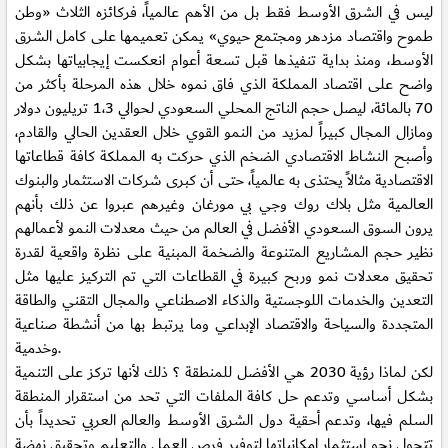
ليس في الشرق الأوسط فقط بل من الأهم عالمياً، فركائزه الثلاث «وطن
طموح واقتصاد مزدهر ومجتمع حيوي» يمكن تعميمها على كامل الشرق
الأوسط، ومنذ بداية تنفيذها قبل تسعة أعوام انعكست إيجابياتها بشكل
واضح على اقتصاد المملكة الذي فاق نموه خلال هذه المرحلة بأكثر من
70 بالمائة، ليصل حجم الناتج المحلي السعودي لحوالي 1،3 تريليون دولار
ومازال المجال كبيراً لمزيد من النمو القوي خلال العقدين الحالي والقادم،
وأصبح النشاط الاقتصادي الضخم الذي حركت به المملكة كافة قطاعاتها
الاقتصادية مثالاً يحتذى به عالمياً، حتى أن كبرى شركات الاستثمار والبنوك
العالمية مثل بلاك روك وجي بي مورغان وغيرهم عبروا عن ذلك بأنهم
يرون السوق السعودي الأفضل في العالم من حيث معدلات النمو لأعمالهم
نظير حجم المشاريع المتنوعة والضخمة المبنية على نظرة واقعية لقدرة
تحقيق معدلات نمو وربح كبيرة في القطاعات التي تم التركيز عليها مثل
التعدين والخدمات اللوجستية والذكاء الاصطناعي والمجال التقني والطاقة
المتجددة والسياحة والاقتصاد الإبداعي وما يرتبط بها من أنشطة صناعية
وخدمية.
لكن لماذا رؤية 2030 هي الأفضل للمنطقة ؟ ذلك لأنها تركز على التنمية
بشكل أساسي وتدعم حل كافة الملفات التي تحد من استقرار المنطقة
السلم فيها، وتدعم أحقية دول الشرق الأوسط والعالم العربي تحديداً بأن
تتحول نحو استثمار إمكانياتها لتوفير فرص العمل والتعليم وتحقيق نهضة