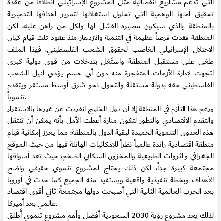
التي تدعم مشاريع انفصالية مثل المشروع الإسرائيلي انطلاقاً من عقدة
تحقيق أمنها الوهمية التي تحاول استغلالها لتمرير أهدافها التدميرية
بالمنطقة والذي سيكون مصيره الفشل لها ولكل من راهن عليه، لكن
المنطقة فقدت فرصاً عظيمة في التنمية والازدهار منذ عقود تلت قيام كيان
الاحتلال الإسرائيلي الغاصب لحقوق الشعب الفلسطيني، فهذا الملف
طغى على مستقبل المنطقة واستُغل بتدخلات من قوى دولية كبرى
اتجهت لإدارة الأزمات المتفجرة منه دون أي حسم يؤدي لنيل الشعب
الفلسطيني حقه بدولة مستقلة والتحول نحو شرق أوسط مستقر ويتقدم
تنموياً.
ورغم هذا التأزم في المنطقة إلا أن دول الخليج انفردت عن غيرها بالاستقرار
والتقدم الاقتصادي والتطور لتكون منارة أعطت الأمل بأنه يمكن أن تنتقل
هذه العدوى التنموية الحميدة لبقية الدول بالمنطقة؛ مما يعزز إمكانية قيام
منطقة اقتصادية رائدة عالمياً نظراً للإمكانيات الهائلة فيها من حيث الموقع
الجغرافي والثروات الطبيعية والمخزون السكاني الضخم، حيث تعد أسواقها
مجتمعة كبيرة جداً، لكن ذلك يحتاج لمشروع تنموي حقيقي واضح
الأهداف وبخطة تنفيذية واقعية ويستفيد منه الجميع كما حدث في أوروبا
بعد الحرب العالمية الثانية التي أصبحت دولها مجتمعةً ثاني أقوى اقتصاد
عالمي بعد أميركا.
لذلك يعد مشروع رؤية 2030 السعودية أفضل وأهم مشروع تنموي أُطلق