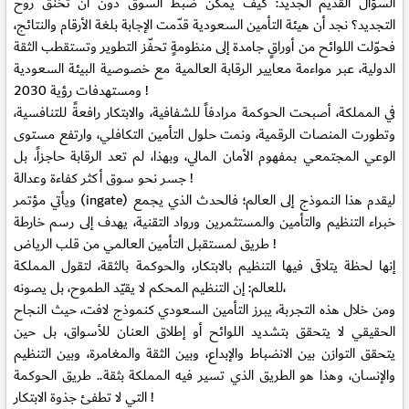
السؤال القديم الجديد: كيف يمكن ضبط السوق دون أن تُخنق روح
التجديد؟ نجد أن هيئة التأمين السعودية قدّمت الإجابة بلغة الأرقام والنتائج،
فحوّلت اللوائح من أوراقٍ جامدة إلى منظومةٍ تحفّز التطوير وتستقطب الثقة
الدولية، عبر مواءمة معايير الرقابة العالمية مع خصوصية البيئة السعودية
ومستهدفات رؤية 2030 !
في المملكة، أصبحت الحوكمة مرادفاً للشفافية، والابتكار رافعةً للتنافسية،
وتطورت المنصات الرقمية، ونمت حلول التأمين التكافلي، وارتفع مستوى
الوعي المجتمعي بمفهوم الأمان المالي، وبهذا، لم تعد الرقابة حاجزاً، بل
جسر نحو سوق أكثر كفاءة وعدالة !
ويأتي مؤتمر (ingate) ليقدم هذا النموذج إلى العالم؛ فالحدث الذي يجمع
خبراء التنظيم والتأمين والمستثمرين ورواد التقنية، يهدف إلى رسم خارطة
طريق لمستقبل التأمين العالمي من قلب الرياض !
إنها لحظة يتلاقى فيها التنظيم بالابتكار، والحوكمة بالثقة، لتقول المملكة
للعالم: إن التنظيم المحكم لا يقيّد الطموح، بل يصونه،
ومن خلال هذه التجربة، يبرز التأمين السعودي كنموذج لافت، حيث النجاح
الحقيقي لا يتحقق بتشديد اللوائح أو إطلاق العنان للأسواق، بل حين
يتحقق التوازن بين الانضباط والإبداع، وبين الثقة والمغامرة، وبين التنظيم
والإنسان، وهذا هو الطريق الذي تسير فيه المملكة بثقة.. طريق الحوكمة
التي لا تطفئ جذوة الابتكار !