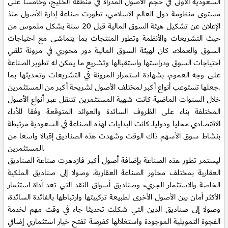
السعودية الأولى في حجم الأصول المدراة في منطقة الخليج، وخامسا على
مستوى منظومة دول العالم الإسلامي، تطورت صناعة إدارة الأصول منذ
الإعلان عن تشكيل هيئة السوق المالية قبل 20 سنة بشكل ملموس من
حيث التشريعات والأنظمة وتطور المنتجات بما يتماشى مع احتياجات
السوق والعملاء، كان لهيئة السوق المالية دور محوري في مرونة تلقي
احتياجات السوق ودراستها واستقبالها وتشريع ما يمكن له تطوير الصناعة
على وجه العموم، بشهادة استمرار المرونة في التشريعات وتحديثها بما
جعلها تستوعب أنواع أكبر لمختلف الأصول لشريحة أكبر من المستثمرين.
خلال السنوات الماضية كانت شهية المستثمرين تتنقل عبر أنواع الأصول
المختلفة بناء على الظروف السائدة والعوائد المتوقعة وفقا للأداء
الاقتصادي محليا ودوليا. كانت البدايات لهذه الصناعة في السعودية مرتبطة
بنشاط سوق الأسهم ذاك الوقت وشهدت هذه الصناديق إقبالا واسعا من
المستثمرين.
ليستمر تطور هذه الصناعة بإضافة أصول أكبر فازدهرت صناعة الصناديق
العقارية بمختلف محاور الصناعة العقارية، وصولا إلى صناديق الملكية
الخاصة والاستثمار الجريء وصناديق أسواق النقد التي تعد أداة استثمار
الأكثر أمان بين الأصول الأخرى لطبيعة تركيبتها وارتباطها بالفائدة السائدة،
وصولا إلى صناديق الدين التي شكلت تحديثا جاء في وقت مهم لخدمة
الفجوة التمويلية الموجودة واستغلالها كفرصة تفتح خيار استثماري إضافي