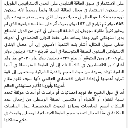
على الاستثمار في سوق الطاقة التقليدي على المدى الاستراتيجي الطويل،
بل سيكون الاستثمار في مجال الطاقة البديلة واعداً ومجدياً لأنه سيكون
ثورة جديدة كما هو الحال في محرك جوجل الذي وصل سعر سهمه حوالي
645 دولار ثم تراجع الى 167دولار، بحيث أثر على منافسه «ياهو» الذي لم
يتطور كثيراً مقارنة بجوجل، إن الطبقة الوسطى في كثير من الدول تضطلع
بدور استهلاكي كبير وهذا يساعد على حفظ التوازن الاقتصادي في الدولة،
فعلى سبيل المثال، أشار بنك التنمية الآسيوي إلى أن معدل الإنفاق
الاستهلاكي السنوي للطبقة المتوسطة في آسيا قد بلغ «٤.٣» تريليون دولار
عام ٢٠٠٨م ومن المتوقع أن يبلغ «٣٢» تريليون دولار عام ٢٠٣٠م. هذا وقد
أشار كبير الاقتصاديين في ذلك البنك إلى أن الطبقة المتوسطة في آسيا
النامية تزداد بسرعة من حيث الحجم والقدرة الشرائية وستتحول إلى قوة
تتزايد أهميتها في إعادة التوازن الاقتصادي العالمي لأنها سوف تقوم مقام
أمريكا وأوروبا كأكبر مستهلكي العالم.
أما في دول الخليج فلا توجد احصائيات أو دراسات أو أبحاث موثقة تحدد
نسبة الفقراء أو الأغنياء أو منتسبي الطبقة الوسطى من إجمالي عدد
السكان، أنصح الجامعات ومراكز البحوث المتخصصة عمل الدراسات
المكثفة في هذا المجال لتحديد حجم الطبقة الاجتماعية الوسطى والبحث في
علاج مشاكلها.