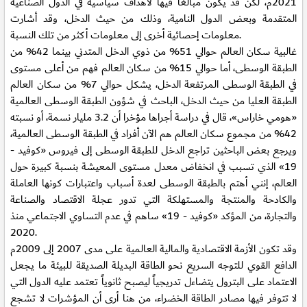
2021م، لكن قد يكون مبالغاً فيها لأهداف سياسية في الدول الصناعية
المتقدمة وبعض الدول النامية، وذلك من حيث الدخل، وقد أشارت
معلومات إحصائية أخرى إلى معلومات أكثر من تلك النسبة.
غالبية سكان العالم حوالي 51% من ذوي الدخل المتدني بينما 42% من
الطبقة الوسطى، أما حوالي 15% من سكان العالم فهم من أعلى مستوى
في الطبقة الوسطى المرتفعة الدخل، يشكل حوالي 7% من سكان العالم
الطبقة العليا من حيث الدخل، الباحث في شؤون الطبقة الوسطى العالمية
«هومي خاراس»، قال في دراسة أجراها مؤخرا أن 3.2 مليار نسمة، أو نسبته
42% من مجموع سكان العالم هم الآن أفراد في الطبقة الوسطى العالمية،
ويرجع بعض الباحثين تراجع الدخل للطبقة الوسطى إلى فيروس «كوفيد -
19» الذي تسبب في انخفاض معدل مستوى المعيشة بنسبة كبيرة حول
العالم، إنني أهتم بالطبقة الوسطى لعدة أسباب واعتبارات كونها العاملة
والكادحة والمنتجة والمستهلكة التي تدور عجلة الاقتصاد والصناعة
والتجارة، من المؤكد «كوفيد - 19» ساهم في عدم التساوي الاجتماعي منذ
2020.
وقد تكون الأزمة الاقتصادية والمالية العالمية على مدى 2007 إلى 2009م
الدافع القوي للتوجه السريع نحو الطاقة البديلة الصديقة للبيئة ما يجعل
الاعتماد على البترول يتضاءل تدريجياً ليصبح ثانوياً تعتمد عليه الدول التي
لا تتوفر فيها مصادر الطاقة الخضراء، من هنا أرى أن المؤشرات لا تشجع