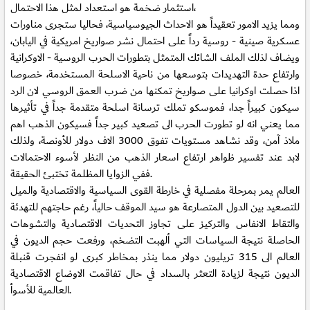
استثمار ضخمة هو استعداد لمثل هذا الاحتمال،
ومما يزيد الامور تعقيداً هو الاحداث الجيوسياسية، فحاليا ستجرى مناورات
عسكرية صينية - روسية رداً على احتمال نشر صواريخ امريكية في اليابان،
ويضاف لذلك الملف الشائك المتمثل بتطورات الحرب الروسية - الاوكرانية
وارتفاع حدة التهديدات بتوسعها من ناحية الاسلحة المستخدمة، خصوصا
اذا حصلت اوكرانيا على صواريخ تمكنها من ضرب العمق الروسي لان الرد
سيكون كبيراً جدا، فموسكو تملك ترسانة اسلحة متقدمة جداً في تأثيرها
مما يعني انه لو تطورت الحرب الى تصعيد كبير جداً فسيكون الذهب اهم
ملاذ آمن، وقد نشاهد مستويات تفوق 3000 الاف دولار للأونصة، ولذلك
لابد عند تفسير ظواهر ارتفاع اسعار الذهب من النظر لأسوء الاحتمالات
ففي الزوايا المظلمة تختبئ الحقيقة.
العالم يمر بمرحلة مفصلية في خارطة القوى السياسية والاقتصادية والميل
للتصعيد بين الدول المتصارعة هو سيد الموقف حالياً، رغم حاجتهم للتهدئة
والتقاط الانفاس والتركيز على تجاوز التحديات الاقتصادية والتشوهات
الحاصلة نتيجة السياسات التي ألهبت التضخم، ورفعت حجم الديون في
العالم الى 315 تريليون دولار مما ينذر بمخاطر كبرى لو انفجرت قنبلة
الديون نتيجة لزيادة التعثر بالسداد في حال تفاقمت الاوضاع الاقتصادية
العالمية للأسوأ.