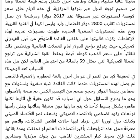
معينة غالباً سلبية، وهناك وظائف اخرى تتمثل بدعم قيمة العملة وهذا
من صميم توجه الدول عبر بنوكها المركزية، في هذه الايام حلق سعر
الاونصة لمستويات غير مسبوقة عند 2617 دولارا ومرشحة لان تصل
لمستويات تقارب 2800 دولار كاحتمال وارد وليس اكيدا في الفترة القريبة،
ومع هذه المستويات السعرية الجديدة ظهرت تفسيرات عديدة لهذه
الارتفاعات ركزت غالبيتها على خفض الفائدة المتوقع من قبل الفيدرالي
الامريكي، حيث يتوقع تراجع الدولار امام العملات العالمية وينعكس ذلك
تلقائياً على سعر الذهب كوعاء قيمة يحفظ القوة الشرائية من تراجع
العملة الامريكية التي تمثل 59 بالمائة من احتياطي العالم، لكن هل هذه
الاسباب تعد الوحيدة؟
في الحقيقة لابد من النظر الى عوامل اخرى بالغة الخطورة والاهمية، فالذهب
لم يصل لهذه المستويات عندما كانت الفائدة شبه صفرية ولسنوات مع
انخفاض بقيمة الدولار وحجم ضخم من التيسير الكمي تم ضخه بالأسواق،
وهو ما يطرح التساؤل حول اي اسباب قد تكون خفية في آثارها لكنها
ظاهرة بشكل بسيط كأحداث يتم تداولها دون معرفة بمآلاتها وعلى رأسها
توقعات ركود تضخمي بالاقتصاد الامريكي وضعف نمو الاقتصاد الصيني
وكذلك دول اوروبا التي تزداد فيها حالات افلاس الشركات، والاهم هو
معرفة عمق هذه التراجعات بأكبر اقتصادات العالم لو تحققت ومدة بقائها،
لذلك فإن تحوط كبار المشترين للذهب من بنوك مركزية وصناديق