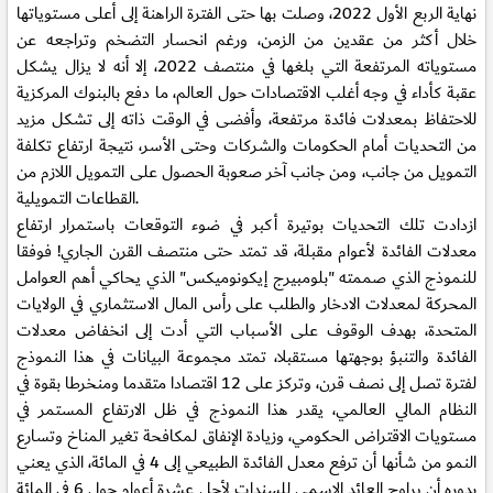
نهاية الربع الأول 2022، وصلت بها حتى الفترة الراهنة إلى أعلى مستوياتها
خلال أكثر من عقدين من الزمن، ورغم انحسار التضخم وتراجعه عن
مستوياته المرتفعة التي بلغها في منتصف 2022، إلا أنه لا يزال يشكل
عقبة كأداء في وجه أغلب الاقتصادات حول العالم، ما دفع بالبنوك المركزية
للاحتفاظ بمعدلات فائدة مرتفعة، وأفضى في الوقت ذاته إلى تشكل مزيد
من التحديات أمام الحكومات والشركات وحتى الأسر، نتيجة ارتفاع تكلفة
التمويل من جانب، ومن جانب آخر صعوبة الحصول على التمويل اللازم من
القطاعات التمويلية.
ازدادت تلك التحديات بوتيرة أكبر في ضوء التوقعات باستمرار ارتفاع
معدلات الفائدة لأعوام مقبلة، قد تمتد حتى منتصف القرن الجاري! فوفقا
للنموذج الذي صممته "بلومبيرج إيكونوميكس" الذي يحاكي أهم العوامل
المحركة لمعدلات الادخار والطلب على رأس المال الاستثماري في الولايات
المتحدة، بهدف الوقوف على الأسباب التي أدت إلى انخفاض معدلات
الفائدة والتنبؤ بوجهتها مستقبلا، تمتد مجموعة البيانات في هذا النموذج
لفترة تصل إلى نصف قرن، وتركز على 12 اقتصادا متقدما ومنخرطا بقوة في
النظام المالي العالمي، يقدر هذا النموذج في ظل الارتفاع المستمر في
مستويات الاقتراض الحكومي، وزيادة الإنفاق لمكافحة تغير المناخ وتسارع
النمو من شأنها أن ترفع معدل الفائدة الطبيعي إلى 4 في المائة، الذي يعني
بدوره أن يراوح العائد الاسمي للسندات لأجل عشرة أعوام حول 6 في المائة