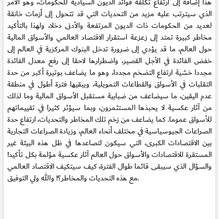
هذا إضافة إلى ارتفاع تكلفة فوائد الديون السيادية للحكومات، وهو الأمر
الذي سيترتب عليه مزيد من التحديات التي قد تتحول إلى أزمات خانقة
لعديد من الحكومات ذات الديون المرتفعة والأدنى دخلا، ولهذا بالتأكيد
مخاطر كبيرة تمتد إلى زعزعة استقرار الاقتصاد العالمي والأسواق المالية
حول العالم، ما قد يؤدي إلى ضرورة تدخل البنوك المركزية في العالم إلى
خفض الفائدة في الأجل القصير، واضطرارها لاحقا إلى رفع معدل الفائدة
مجددا خشية ارتفاع التضخم مجددا، وهو ما يضاعف بوتيرة أكبر من حدة
التقلبات في الأسواق والقطاعات التمويلية، ويبقيها فترة أطول في منطقة
عدم اليقين، ما سيضاعف من ضبابية مستقبل الأسواق المالية وما لذلك
من آثار عكسية لا يحبذها المستثمرون، وبما سيؤثر كثيرا في تقييماتهم
للأسواق عموما. كما يضاعف من زخم تلك المخاطر والتحديات، ارتفاع حدة
الصراعات الجيوسياسية في مختلف أنحاء العالم، وزيادة الصراعات التجارية
بين الاقتصادات الكبرى، التي سيكون لتصاعدها في ظل هذه البيئة غير
المستقرة للاقتصادات والأسواق حول العالم آثار عكسية مؤلمة بكل تأكيد!
والسؤال الذي سيبقى قائما طوال الفترة، كيف سيتكيف الاقتصاد العالمي
مع هذه التحديات والمخاطر؟! والله ولي التوفيق.