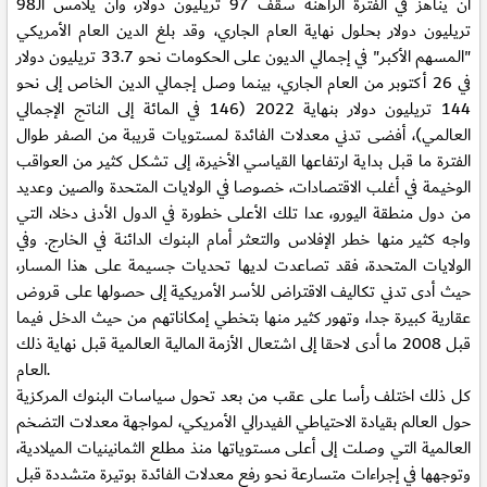
أن يناهز في الفترة الراهنة سقف 97 تريليون دولار، وأن يلامس الـ98
تريليون دولار بحلول نهاية العام الجاري، وقد بلغ الدين العام الأمريكي
"المسهم الأكبر" في إجمالي الديون على الحكومات نحو 33.7 تريليون دولار
في 26 أكتوبر من العام الجاري، بينما وصل إجمالي الدين الخاص إلى نحو
144 تريليون دولار بنهاية 2022 (146 في المائة إلى الناتج الإجمالي
العالمي)، أفضى تدني معدلات الفائدة لمستويات قريبة من الصفر طوال
الفترة ما قبل بداية ارتفاعها القياسي الأخيرة، إلى تشكل كثير من العواقب
الوخيمة في أغلب الاقتصادات، خصوصا في الولايات المتحدة والصين وعديد
من دول منطقة اليورو، عدا تلك الأعلى خطورة في الدول الأدنى دخلا، التي
واجه كثير منها خطر الإفلاس والتعثر أمام البنوك الدائنة في الخارج. وفي
الولايات المتحدة، فقد تصاعدت لديها تحديات جسيمة على هذا المسار،
حيث أدى تدني تكاليف الاقتراض للأسر الأمريكية إلى حصولها على قروض
عقارية كبيرة جدا، وتهور كثير منها بتخطي إمكاناتهم من حيث الدخل فيما
قبل 2008 ما أدى لاحقا إلى اشتعال الأزمة المالية العالمية قبل نهاية ذلك
العام.
كل ذلك اختلف رأسا على عقب من بعد تحول سياسات البنوك المركزية
حول العالم بقيادة الاحتياطي الفيدرالي الأمريكي، لمواجهة معدلات التضخم
العالمية التي وصلت إلى أعلى مستوياتها منذ مطلع الثمانينيات الميلادية،
وتوجهها في إجراءات متسارعة نحو رفع معدلات الفائدة بوتيرة متشددة قبل