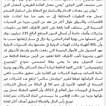
حتى منتصف القرن الجاري "يعني معدل الفائدة الطبيعي: المعدل الذي
يوازن بين معدلات الادخار والاستثمار مع الحفاظ على استقرار التضخم".
تحمل هذه التطورات المختلفة إلى حد بعيد جدا عما اعتادت عليه
الاقتصادات والأسواق طوال أكثر من عقد من الزمن، مزيدا من التحديات
الجسيمة التي ستخلف آلاما بالغة على كاهل الأطراف كافة من حكومات
وشركات وأفراد، خاصة أن إجمالي الديون المرتفع البالغ 235 تريليون دولار
التي تتحملها حتى نهاية العام الماضي، ولا تزال في مسار ارتفاعها حسب ما
أظهرته بيانات الهيئات الدولية في مقدمتها بنك التسويات الدولية BIS، وأن
عهد الحصول على الأموال الرخيصة التي دفعت بالنمو وازدهار الأسواق قد
انتهى، وضرورة تأهب الأطراف كافة لعقود من الزمن مرتفعة التكلفة من
حيث التمويل، وهو ما يعني وفقا لمصممي نموذج "بلومبيرج
إيكونوميكس" تلاشي القوة الدافعة لزيادة أسعار المساكن والأسهم بوتيرة
دائمة التصاعد، وسقوط الشركات غير القادرة على تحقيق مكاسب تكفي
لسداد التزاماتها، فوفقا لتقرير "جولدمان ساكس" ارتفع عدد الشركات غير
المربحة في العقود الأخيرة إلى نحو 50 في المائة من إجمالي الشركات
المدرجة في البورصات حول العالم في 2022، وأن العقود المقبلة تحمل بين
طياتها مزيدا من حالات الإفلاس، ما سيستدعي اتجاه الشركات نحو إعادة
توزيع رأس المال والعمالة لتحقيق أهداف أكثر كفاءة.