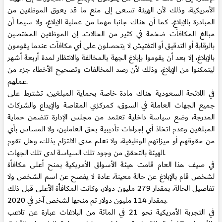
الأمريكية، وذلك لأن الهيئة تسعى إلى منع ما قد يعوق الموظفين من
المبادرة بالإبلاغ. كما أن هناك جانبا مهما من عملية الإبلاغ، ولا سيما أن
مبالغ المكافآت ضخمة في كثير من الحالات. إن الموظفين المختصين
بالرقابة أو التدقيق أو التفتيش لا يتحصلون على أي مكافآت عندما يقومون
بالإبلاغ، إلا بعد أن يقوموا بإبلاغ الجهة بالمخالفة والانتظار لمدة أربعة أشهر
ليتمكنوا من الإبلاغ، وذلك لأن رصد المخالفات وتصحيح الأخطاء جزء من
عملهم.
في اللائحة السعودية هناك مادة خاصة بحماية المبلغين، تشترط على
جميع الجهات العاملة في السوق، كمركزي المقاصة والإيداع والشركات
المدرجة، وضع سياسة داخلية تعتمد من مجلس الإدارة تتضمن حماية
المبلغين وعدم اتخاذ أي إجراءات تأديبية بحق العاملين، ولا المساس بأي
من حقوقهم أو ميزاتهم الوظيفية، ولا نعلم مدى الالتزام بذلك، وهل تقوم
الهيئة بالتحقق من وجود تلك السياسة لدى تلك الجهات.
في صيف هذا العام قامت هيئة الأسواق الأمريكية بمنح أعلى مكافأة
لشخص قام بالإبلاغ عن حالة معينة، عادة لا يفصح عن اسم الشخص ولا
تفاصيل الحالة، بمقدار 279 مليون دولار، وكانت المكافأة الأعلى قبل ذلك
بمقدار 114 مليون دولار تم منحها لشخص آخر في 2020.
في التجربة الأمريكية نحو 21 في المائة من البلاغات عبارة عن تلاعب