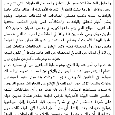
والحلول المتبعة للتشجيع على الإبلاغ والحد من التجاوزات التي تقع بين
الحين والآخر. أول ما يلفت النظر في التجربة الأمريكية أن هناك مكتبا خاصا
بالبلاغات اسمه مكتب مطلقي الصافرات، له نشاطات ملحوظة ويقوم
بنشر أخبار تتعلق بالبلاغات والمكافآت التي يقوم المكتب بدفعها
للمبلغين. المبالغ التي يتم دفعها كبيرة في بعض الأحيان، تتجاوز 100
مليون دولار، وهي عادة بين 10 و30 في المائة من الغرامات التي تتحصل
عليها الهيئة الأمريكية، وتدفع للمستحقين شريطة تجاوز مبلغ الغرامة
مليون دولار، وفي المملكة تمنح لائحة الإبلاغ عن المخالفات مكافآت تصل
إلى 20 في المائة من المبالغ المحصلة من الغرامات، بشرط أن تكون نتيجة
غرامات وجزاءات بأكثر من مليون ريال.
هناك جانب آخر لعملية الإبلاغ، وهو حماية المبلغين من أي مضايقات أو
انتقام قد يتعرضون له عندما يقومون بالإبلاغ عن المخالفات، وتحديدا هناك
ضوابط في القانون الأمريكي تلزم الشركات بتضمين عقود الموظفين
عبارات واضحة تؤكد حرية الموظف في الإبلاغ عن التجاوزات وعدم التعرض
له بسوء، فيستطيع الاستمرار في مزاولة عمله دون أي مضايقات. الشهر
الماضي قامت الهيئة الأمريكية بفرض غرامة بمقدار عشرة ملايين دولار
على شركة الاستثمار "دي إي شاو" بسبب قيام الشركة بإلزام موظفيها
بتوقيع تعهدات بعدم إفشاء أي من أسرار الشركة لأي طرف ثالث، دون
الإشارة إلى أن ذلك لا يشمل من يقومون بالإبلاغ عن التجاوزات إلى الهيئة