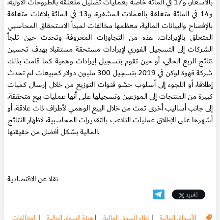
بالأسعار، و17 في المائة خاصة بعمليات تضليل متعلقة بالطروحات الأولية،
و14 في المائة متعلقة بالعملات المشفرة، و13 في المائة بلاغات متعلقة
بالإفصاح والبيانات المالية، معظمها مخالفات لمبدأ الاستحقاق المحاسبي
المتعلق بالإيرادات. هذه من التجاوزات المعروفة وتحدث حين تلجأ
الشركات إلى التسجيل الفوري لإيرادات مستحقة مستقبلا بهدف تحسين
نتائج الربع الحالي، أو حين تقوم بتسجيل إيرادات وهمية كما قامت بذلك
شركة قهوة لوكن في 2019 بتسجيل 300 مليون دولار كمبيعات لم تحدث
إطلاقا، أو اللجوء إلى أسلوب حشو قنوات التوزيع من خلال إرسال كميات
كبيرة من المنتجات إلى الموزعين وتسجيلها على أنها عمليات بيع متحققة،
إلى جانب أساليب أخرى تمت من خلال البيع الوهمي لأطراف ذات علاقة، أو
أشهرها على الإطلاق عمليات التلاعب بالتقديرات المحاسبية، لإظهار النتائج
المالية بشكل أفضل من حقيقتها.
نقلا عن الاقتصادية
تغريد
الأسواق المالية
|
نظام السوق المالية
|
هيئة السوق المالية
|
المخالفات