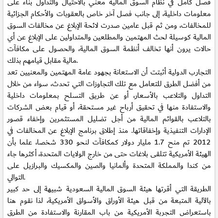
فصل كامل في نظام السوق المالية معني بالاحتيال والتداول بناء على
معلومات داخلية، إلى جانب فصل آخر خاص بالعقوبات والأحكام الجزائية
للمخالفات، ومن ثم قبل عامين صدرت لائحة الإبلاغ عن مخالفات السوق
المالية كوسيلة لحث المهتمين والمطلعين والمتداولين على الإبلاغ عن أي
حالات يرون أنها تخالف أنظمة السوق المالية، والحصول على مكافآت
مالية مقابل قيامهم بذلك.
التجارب الدولية أثبتت أن الاستعانة بجهود عامة المهتمين والمعنيين تعد
من أفضل الطرق للتعامل مع تلك التجاوزات التي تحدث، سواء من خلال
التداول والتلاعب بالأسعار، أو عن طريق التسلح بمعلومات داخلية
والاستفادة منها في تحقيق أرباح غير مستحقة، أو قيام بعض الشركات
بالتلاعب بالقوائم المالية من أجل تضليل المستثمرين وإخفاء قصور
الإدارات التنفيذية وإخفاقاتها. منذ إطلاق برنامج الإبلاغ عن المخالفات في
2012 تم منح 1.7 مليار دولار كمكافآت لنحو 330 شخصا، علما بأن
الهيئة الأمريكية تتلقى بلاغات حتى من خارج الولايات المتحدة، أكثرها جاء
من كندا والمملكة المتحدة وألمانيا والصين والمكسيك والبرازيل على
التوالي.
الطريقة التي أقرتها هيئة السوق المالية السعودية شبيهة إلى حد كبير
بالآلية المتبعة من قبل هيئة الأوراق والأسواق الأمريكية، لذا نقوم هنا
باستعراض التجربة الأمريكية من باب المقارنة والاستفادة من الطرق