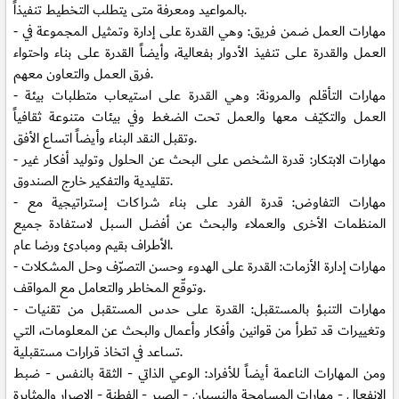
بالمواعيد ومعرفة متى يتطلب التخطيط تنفيذاً.
⁃ مهارات العمل ضمن فريق: وهي القدرة على إدارة وتمثيل المجموعة في
العمل والقدرة على تنفيذ الأدوار بفعالية، وأيضاً القدرة على بناء واحتواء
فرق العمل والتعاون معهم.
⁃ مهارات التأقلم والمرونة: وهي القدرة على استيعاب متطلبات بيئة
العمل والتكيّف معها والعمل تحت الضغط وفي بيئات متنوعة ثقافياً
وتقبل النقد البناء وأيضاً اتساع الأفق.
⁃ مهارات الابتكار: قدرة الشخص على البحث عن الحلول وتوليد أفكار غير
تقليدية والتفكير خارج الصندوق.
⁃ مهارات التفاوض: قدرة الفرد على بناء شراكات إستراتيجية مع
المنظمات الأخرى والعملاء والبحث عن أفضل السبل لاستفادة جميع
الأطراف بقيم ومبادئ ورضا عام.
⁃ مهارات إدارة الأزمات: القدرة على الهدوء وحسن التصرّف وحل المشكلات
وتوقّع المخاطر والتعامل مع المواقف.
⁃ مهارات التنبؤ بالمستقبل: القدرة على حدس المستقبل من تقنيات
وتغييرات قد تطرأ من قوانين وأفكار وأعمال والبحث عن المعلومات، التي
تساعد في اتخاذ قرارات مستقبلية.
ومن المهارات الناعمة أيضاً للأفراد: الوعي الذاتي - الثقة بالنفس - ضبط
الانفعال - مهارات المسامحة والنسيان - الصبر - الفطنة - الإصرار والمثابرة