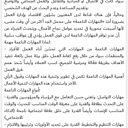
سواء كانت في الاتصال أو المبادرة والتفاعل والعمل الجماعي والتواضع
وتقديم المساعدة وعدم البحث عن الهدف الشخصي.
وحالياً، فإن هناك قناعة لدى المعنيين بشؤون الاقتصاد وإدارة العمل
بضرورة أخذ «المهارات الناعمة» على محمل الجد أكثر من أي وقت مضى،
لأنها أصبحت محورية في تحديد عوامل نجاح الأعمال. ويتحدث الخبراء عن
أن عدم توافر المهارات الناعمة لدى قوى العمل يؤدي إلى عواقب سلبية.
لماذا المهارات الناعمة مهمة:
⁃ المهارات الناعمة من المهارات، التي تحسّن أداء العمل للأفراد
والمنظمات سواء من خلال رفع كفاءة العمل، خلق بيئة عمل رائعة، تنفيذ
الأهداف بطريقة فعّالة ومرضية للجميع، كسب العملاء وأيضاً شحذ همم
فرق العمل.
أهمية المهارات الناعمة تكمن في تطوير وتنمية هذه المهارات وقبول الرأي
الآخر واستخدام هذه المهارات لتنمية الأعمال.
أنواع المهارات الناعمة:
⁃ مهارات التواصل: وتعني حسن التعامل مع الرؤساء والمرؤوسين والقدرة
على التحدث بطلاقة والقدرة على معرفة الوقت المناسب للحديث والوقت
المناسب للإنصات وأيضاً القدرة على خلق علاقة اجتماعية ناجحة (الذكاء
الاجتماعي).
⁃ مهارات التنظيم والتخطيط: القدرة على تحديد الأولويات وترتيبها والالتزام