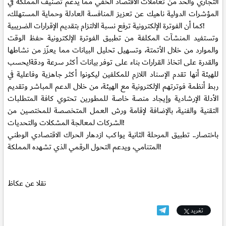
التجاري والحد من تعاملات الاقتصاد الخفي مما يدعم تصنيف المملكة في
المؤشرات الدولية ناهيك عن تعزيز المنافسة العادلة وحماية المستهلك،
كما أن الفوترة الإلكترونية ترفع نسبة الالتزام بتقديم الإقرارات الضريبية!
وتستفيد المنشآت المكلفة من تطبيق الفوترة الإلكترونية حفظ الوقت
والموارد من خلال الأتمتة، وتسهيل تحليل البيانات مما يعزّز من نشاطها
والقدرة على اتخاذ القرارات بناء على توفر بيانات أكثر سرعة ودقة!يحسب
للهيئة أنها تقدم الإسناد اللازم للمكلفين ليكونوا أكثر جاهزية وفاعلية في
ربط أنظمة فوترتهم الإلكترونية مع الهيئة، من خلال الدعم المباشر وتقديم
الأدلة الإرشادية وإيجاد منصة خاصة للمطورين تحتوي كافة المتطلبات
التقنية والفنية، بالإضافة لإقامة ورش العمل المتخصصة للمختصين من
الشركات لمعالجة المشكلات والتحديات!
باختصار.. تطبيق المرحلة الثانية يواكب ازدهار الحراك الاقتصادي الوطني
المتنامي، ويدعم التحول الرقمي الذي تشهده المملكة!
نقلا عن عكاظ
تغريد