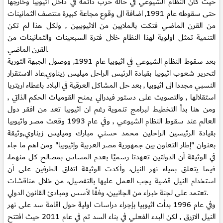
حيث كان النظام الشيوعي في حالة حرب دائمة في داخل اثيوبيا وخارجها
حتى سقوطه عام 1991, اضافة الى وقوع مجاعة كبيرة منتصف الثمانينات
من القرن الماضي فتكت بالملايين من الاثيوبيين , ولكل هذا لم تكن
التنمية تمثل اولوية لهذا النظام خلال فترة السبعينات والثمانينات من
القرن الماضي.
بعد سقوط النظام الشيوعي في اثيوبيا عام 1991, ووصول الجبهة الثورية
لتحرير شعوب اثيوبيا بقيادة الرئيس الراحل ميليس زيناوي,عاد الاستقرار
النسبي مجددا الى اثيوبيا , بعد حل المشاكل العرقية في البلاد باعطاء اريتريا
استقلالها , والتصويت على دستور فيدرالي يمنح القوميات الحكم الذاتي ,
ومن هنا بدأ التخطيط لبرامج تنموية رغم ان اثيوبيا تعد من افقر دول
العالم عند سقوط النظام الشيوعي , وفي عام 1993 وقعت مصر واثيوبيا
بقيادة الرئيسين الراحلين محمد حسني مبارك وميليس زيناوي,وثيقة
بعنوان "إطار التعاون بين جمهورية مصر العربية وإثيوبيا" ومن اهم ما جاء
في الوثيقة أن الدولتين تعهدتا رسميًا بعدم المساس بمصالح كل منهما،
فيما يتعلق بمياه نهر النيل، وأكدت الوثيقة اتفاق الطرفين على أن
استخدام النيل قضية يجب العمل عليها بالتفصيل، من خلال مناقشات
تعتمد على لجنة خبراء من الجانبين، وفقًا لأسس ومبادئ القانون الدولي.
وفي عام 1996 بدأت اثيوبيا بإجراء دراسات اولية حول اقامة سد على نهر
النيل الازرق , لكن البدء الفعلي في بناء السد تم في عام 2011 حيث افتتح