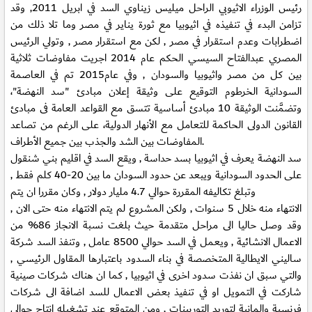
رئيس الوزراء الاثيوبي الراحل ميليس زيناوي السد في ابريل 2011, وقد
تزامن البدء في تنفيذه في اثيوبيا مع ثورة يناير في مصر وما تلا ذلك من
اضطرابات وعدم استقرار في مصر , لكن مع استقرار مصر , وتولي الرئيس
المصري عبدالفتاح السيسي الحكم عام 2014 اجريت مفاوضات ثلاثية
بين كل من مصر واثيوبيا والسودان , وفي عام2015 تم في العاصمة
السودانية الخرطوم التوقيع على وثيقة إعلان مبادئ "سد النهضة"،
وتضمَّنت الوثيقة 10 مبادئ أساسية تتسق مع القواعد العامة فى مبادئ
القانون الدولى الحاكمة للتعامل مع الأنهار الدولية، على الرغم من تصاعد
المفاوضات بين الشد والجذب بين جميع الأطراف.
سد النهضة يعرف في اثيوبيا بسد حداسة , ويقع السد في اقليم بني شنقول
على الحدود السودانية ويبعد عن حدود السودان ما بين 20-40 كلم فقط ,
وتبلغ تكاليفه المقررة حوالي 4.7 مليار دولار , وكان مقررا ان يتم
الانتهاء منه خلال 5 سنوات , ولكن المشروع لم يتم الانتهاء منه حتى الان ,
وقد وصل حاليا الى مراحل متقدمة حيث بلغت نسبة الانجاز 86% من
الاعمال الانشائية , ويعمل في السد حوالي 8500 عامل , وتنفذ السد شركة
ساليني الايطالية المتخصصة في بناء السدود باعتبارها المقاول الرئيسي ,
والتي سبق ان نفذت سدود اخرى في اثيوبيا , كما ان هناك شركات صينية
شاركت في التمويل او في تنفيذ بعض الاعمال للسد اضافة الى شركات
فرنسية والمانية لتوريد التوربينات , ومن المتوقع عند تشغيله انتاج حوالي