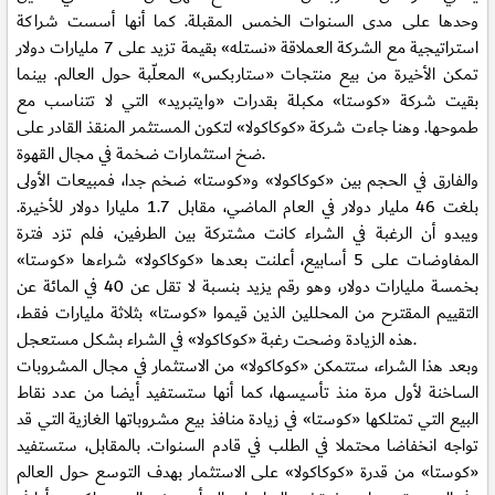
وحدها على مدى السنوات الخمس المقبلة. كما أنها أسست شراكة
استراتيجية مع الشركة العملاقة «نستله» بقيمة تزيد على 7 مليارات دولار
تمكن الأخيرة من بيع منتجات «ستاربكس» المعلّبة حول العالم. بينما
بقيت شركة «كوستا» مكبلة بقدرات «وايتبريد» التي لا تتناسب مع
طموحها. وهنا جاءت شركة «كوكاكولا» لتكون المستثمر المنقذ القادر على
ضخ استثمارات ضخمة في مجال القهوة.
والفارق في الحجم بين «كوكاكولا» و«كوستا» ضخم جدا، فمبيعات الأولى
بلغت 46 مليار دولار في العام الماضي، مقابل 1.7 مليارا دولار للأخيرة.
ويبدو أن الرغبة في الشراء كانت مشتركة بين الطرفين، فلم تزد فترة
المفاوضات على 5 أسابيع، أعلنت بعدها «كوكاكولا» شراءها «كوستا»
بخمسة مليارات دولار، وهو رقم يزيد بنسبة لا تقل عن 40 في المائة عن
التقييم المقترح من المحللين الذين قيموا «كوستا» بثلاثة مليارات فقط،
هذه الزيادة وضحت رغبة «كوكاكولا» في الشراء بشكل مستعجل.
وبعد هذا الشراء، ستتمكن «كوكاكولا» من الاستثمار في مجال المشروبات
الساخنة لأول مرة منذ تأسيسها، كما أنها ستستفيد أيضا من عدد نقاط
البيع التي تمتلكها «كوستا» في زيادة منافذ بيع مشروباتها الغازية التي قد
تواجه انخفاضا محتملا في الطلب في قادم السنوات. بالمقابل، ستستفيد
«كوستا» من قدرة «كوكاكولا» على الاستثمار بهدف التوسع حول العالم