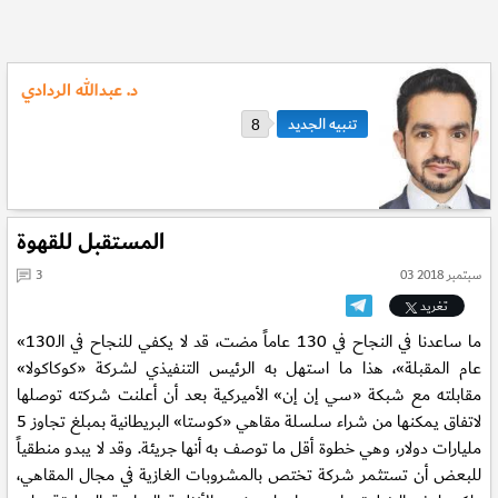
د. عبدالله الردادي
8
المستقبل للقهوة
03 سبتمبر 2018
3
تغريد
«ما ساعدنا في النجاح في 130 عاماً مضت، قد لا يكفي للنجاح في الـ130
عام المقبلة»، هذا ما استهل به الرئيس التنفيذي لشركة «كوكاكولا»
مقابلته مع شبكة «سي إن إن» الأميركية بعد أن أعلنت شركته توصلها
لاتفاق يمكنها من شراء سلسلة مقاهي «كوستا» البريطانية بمبلغ تجاوز 5
مليارات دولار، وهي خطوة أقل ما توصف به أنها جريئة. وقد لا يبدو منطقياً
للبعض أن تستثمر شركة تختص بالمشروبات الغازية في مجال المقاهي،