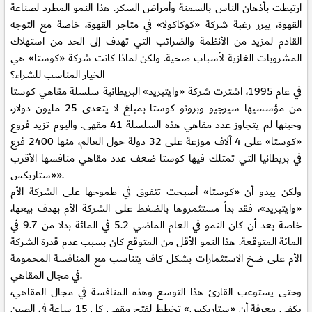
ارتبطت بأذهان الناس بالسمنة وأمراض السكر. هذا النمو المطرد لصناعة
القهوة، يبرر رغبة شركة «كوكاكولا» في متاجر القهوة، خاصة مع التوجه
القادم لمزيد من الأنظمة والضرائب التي تهدف إلى الحد من استهلاك
المشروبات الغازية لأسباب صحية. ولكن لماذا كانت شركة «كوستا» هي
الخيار المناسب للشراء؟
في عام 1995، اشترت شركة «وايتبريد» البريطانية سلسلة مقاهي كوستا
من مؤسسيها سيرجيو وبرونو كوستا بمبلغ لا يتعدى 25 مليون دولار،
وحينها لم يتجاوز عدد مقاهي هذه السلسلة 41 مقهى. واليوم تزيد فروع
«كوستا» على 4 آلاف موزعة على 32 دولة حول العالم، منها 2400 فرع
في بريطانيا التي تمتلك فيها كوستا ضعف عدد مقاهي منافسها الأقرب
«ستاربكس».
ولكن يبدو أن «كوستا» أصبحت تتفوق في طموحها على الشركة الأم
«وايتبريد»، فقد بدأ مستثمروها بالضغط على الشركة الأم بهدف بيعها،
خاصة بعد أن كان النمو في العام الماضي 5.2 في المائة بدلا من 9.7 في
المائة المتوقعة. هذا النمو الأقل من المتوقع كان بسبب عدم قدرة الشركة
الأم على ضخ الاستثمارات بشكل كاف يتناسب مع المنافسة المحمومة
في مجال المقاهي.
وحتى يستوعب القارئ هذا التوسع وهذه المنافسة في مجال المقاهي،
يكفي معرفة أن «ستاربكس» تخطط لفتح مقهى كل 15 ساعة في الصين