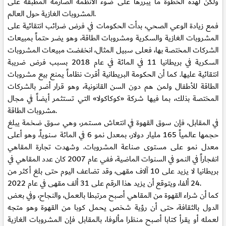
ولكن لهذه الخطوة ما يبررها على ضوء الأنظمة الصارمة المطبقة على
المشروبات الغازية حول العالم.
فمع زيادة الوعي الصحي، بدأت الحكومات في فرض ضرائب انتقائية على
المشروبات الغازية والسكرية ومشروبات الطاقة، وهو يضر حتماً بمبيعات
الشركات المختصة بها، فعلى سبيل المثال، انخفضت مبيعات المشروبات
السكرية في بريطانيا 11 في المائة في عام 2018 بسبب فرض ضريبة
انتقائية عليها. كما أن الحكومة البريطانية أقرت نظاماً يمنع بيع مشروبات
الطاقة للأطفال ولمن هم دون السن القانونية، وهو قرار أضر بالشركات
المختصة بذلك، بما فيها شركة «كوكاكولا» التي تستثمر أيضاً في مجال
مشروبات الطاقة.
في المقابل، فإن سوق القهوة في انتعاش مستمر، وهي سوق ضخمة يبلغ
حجمها عالمياً 165 مليار دولار، بمعدل نمو 6 في المائة سنوياً، وهو أعلى
معدل نمو على مستوى صناعة المشروبات. وشهدت تجارة المقاهي
انفجاراً في النمو في السنوات الماضية، ففي عام 2007 كان عدد المقاهي في
بريطانيا لا يزيد على 10 آلاف مقهى، وقد تضاعف اليوم حتى بلغ أكثر من
24 ألفا، ويتوقع أن يزيد هذا الرقم على 31 ألف مقهى في عام 2022.
كما أن شراء القهوة من المقاهي أصبح مرتبطا بالعمل، والنجاح، وفي بعض
الدول بالثقافة، حتى أن رؤية شخص يحمل كوبا من القهوة وهو متجه
لعمله أو يقرأ كتابا أصبح منظرا مألوفا، بالمقابل فإن المشروبات الغازية