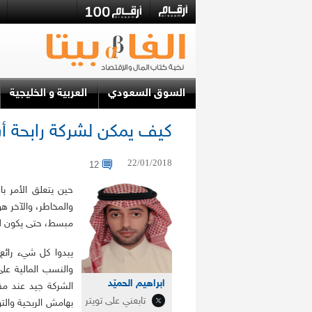
السوق السعودي
العربية و الخليجية
كيف يمكن لشركة رابحة أن
22/01/2018
12
حين يتعلق الأمر با
والمخاطر، والآخر ه
مبسط، حتى يكون لل
يبدوا كل شيء رائع
والنسب المالية عل
ابراهيم الحميّد
الشركة جيد عند مقا
تابعني على تويتر
بهامش الربحية والتو