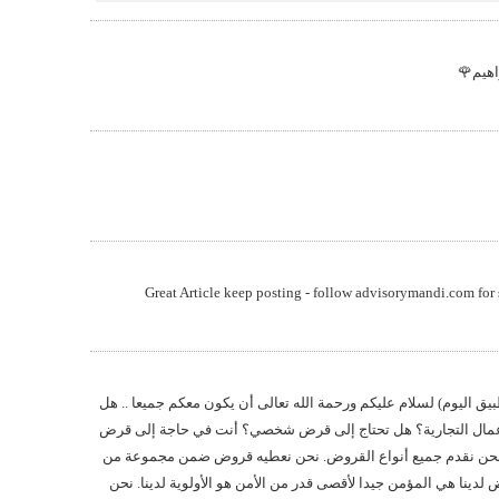
اهيم🌹
Great Article keep posting - follow advisorymandi.com for
 اليوم) لسلام عليكم ورحمة الله تعالى أن يكون معكم جميعا .. هل
أعمال التجارية؟ هل تحتاج إلى قرض شخصي؟ أنت في حاجة إلى قرض
حن نقدم جميع أنواع القروض. نحن نعطيه قروض ضمن مجموعة من
لى 1،000،000 $. قروض لدينا هي المؤمن جيدا لأقصى قدر من الأمن هو الأولوية لدينا. نحن