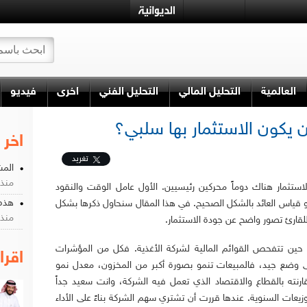
العالمية
التحليل المالي
التحليل الفني
اخرى
فيديو
 يكون الاستثمار بها سلبي؟
اخر 
تغريد
المش
منذ 5 سن
لاستثمار هناك دوماً محركين رئيسيين. الأول عامل الوقت والنقود
هذه 
و قياس العائد بالشكل الصحيح. في هذا المقال سنحاول ذكرها بشكل
منذ 8 سن
قارئ تصور واضح عن جودة الاستثمار.
 حين تتفحص القوائم المالية لشركة الأغذية. فكل من المؤشرات
اقرا
ى وضع جيد، فالمبيعات تنمو بصورة أكبر من المخزون، معدل نمو
رنته بالقطاع والاقتصاد الذي تعمل فيه الشركة، وانت سعيد جداً
زيعات السنوية. عندها قررت أن تشتري سهم الشركة بناءً على الأداء