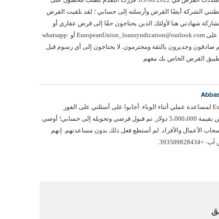
ة 95000 دولار ؛ أعطتني الشركة أيضًا القرض وأرسلته إلى حسابي ؛ لقد تلقيت القرض
ركة شهادتي هنا لأولئك الذين يحتاجون حقًا إلى قرض عقاري أو
قرض شخصي ، يجب الاتصال بهم على EuropeanUnion_loansyndication@outlook.com أو whatsapp:
د الفوري. هم صادقون وجديرون بالثقة ومحترمون. لا يحتاجون إلى أي رسوم قبل
طبيق القرض الخاص بك معهم.
Abbas
أود أن أشكر EuropeanUnion_loan لمساعدة عملي أثناء الوباء. أجابوا على أسئلتي على الفور
وساعدوني في الحصول على قرض بقيمة 5،000،000 دولار. تم قبول قرضي وتحويله إلى حسابي! أوصي
Europe لزملائي أصحاب الأعمال والأفراد. لم أستطع فعل ذلك بدون مساعدتهم. إنهم
3935098.
ق