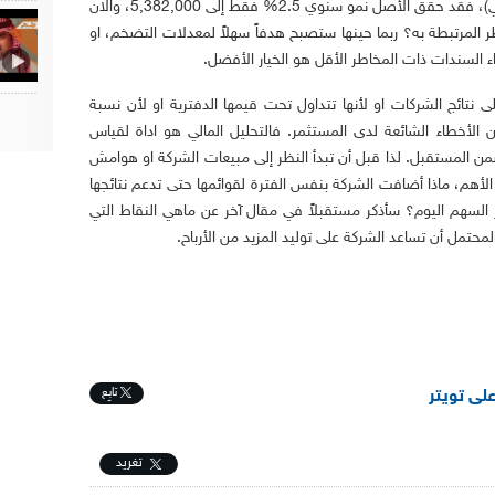
السطور وحين استخدام العائد المركب (الهندسي)، فقد حقق الأصل نمو سنوي 2.5% فقط إلى 5,382,000، والان
طر المرتبطة به؟ ربما حينها ستصبح هدفاً سهلاً لمعدلات التضخم، او
ء السندات ذات المخاطر الأقل هو الخيار الأفضل.
 نتائج الشركات او لأنها تتداول تحت قيمها الدفترية او لأن نسبة
الأخطاء الشائعة لدى المستثمر. فالتحليل المالي هو اداة لقياس
ن المستقبل. لذا قبل أن تبدأ النظر إلى مبيعات الشركة او هوامش
لأهم، ماذا أضافت الشركة بنفس الفترة لقوائمها حتى تدعم نتائجها
السهم اليوم؟ سأذكر مستقبلاً في مقال آخر عن ماهي النقاط التي
المحتمل أن تساعد الشركة على توليد المزيد من الأرباح.
تابِع
على تويتر
تغريد