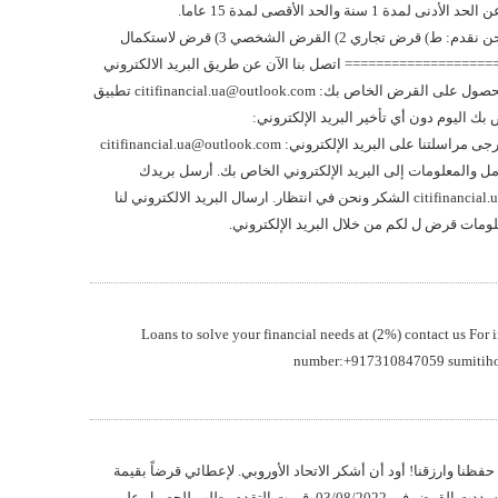
نعطيه قرض مع سعر الفائدة 3٪ عن الحد الأدنى لمدة 1 سنة والحد الأقصى لمدة 15 عاما.
======================= نحن نقدم: ط) قرض تجاري 2) القرض الشخصي 3) قرض لاستكمال
 ======================== اتصل بنا الآن عن طريق البريد الالكتروني
لمزيد من التفاصيل حول كيفية الحصول على القرض الخاص بك: citifinancial.ua@outlook.com تطبيق
 اليوم دون أي تأخير البريد الإلكتروني:
citifinancial.ua@outlook.com يرجى مراسلتنا على البريد الإلكتروني: citifinancial.ua@outlook.com
 والمعلومات إلى البريد الإلكتروني الخاص بك. أرسل بريدك
الإلكتروني الآن: citifinancial.ua@outlook.com الشكر ونحن في انتظار. ارسال البريد الالكتروني لنا
لومات قرض ل لكم من خلال البريد الإلكتروني.
Loans to solve your financial needs at (2%) contact us Fo
number:+917310847059 sumitih
حفظنا وارزقنا! أود أن أشكر الاتحاد الأوروبي. لإعطائي قرضاً بقيمة
5000 دولار قبل عيد الأضحى. لقد سددت القرض في 03/08/2022. قررت التقدم بطلب للحصول على