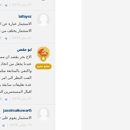
22 يناير 2018
|
رد
|
ت
ialfayez
الاستثمار عبارة عن 
الاستثمار يختلف من
22 يناير 2018
|
رد
|
ت
ابو مقص
الاخ بحر يقصد ان مست
عندنا يجعل من اتخاذ
عضو مميز
واكتفي بالمتابعة مثل
الفت النظر الى امر م
عدة تعليقات سابقة ب
اقبال المستثمرين الف
22 يناير 2018
|
رد
|
ت
jassimalkuwari5
الاستثمار يقوم على 
14 مارس 2019
|
رد
|