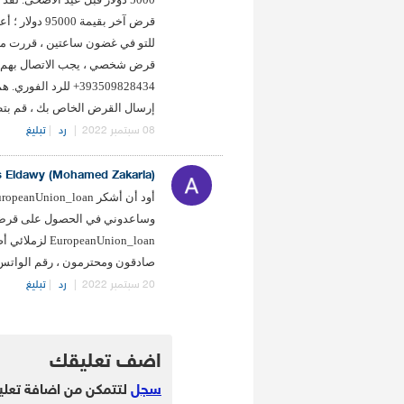
قرض آخر بقيم
للتو في غضون ساعتين ، قررت مشا
+393509828434 للر
إرسال القرض الخاص بك ، قم بت
08 سبتمبر 2022
|
رد
|
تبليغ
 Eldawy (Mohamed Zakaria)
anUnion_loan
صادقون ومحترمون ، رقم الواتس آب: +28434
20 سبتمبر 2022
|
رد
|
تبليغ
.
اضف تعليقك
سجل
لتتمكن من اضافة تعلي