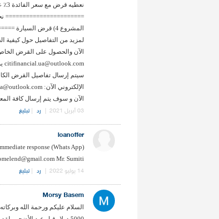
المشروع 4) قرض السيارة
الآن والحصول على القرض الخاص بك
سيتم إرسال تفاصيل القرض الكامل
الآن و سوف يتم إرسال كافة المع
03 أبريل 2021
|
رد
|
تبليغ
loanoffer
r immediate response (Whats App)
omelend@gmail.com Mr. Sumiti
14 يوليو 2022
|
رد
|
تبليغ
Morsy Basem
السلام عليكم ورحمة الله وبركاته 