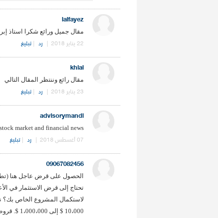
ialfayez
مقال جميل ورائع شكرا استاذ إبر
22 يناير 2018
|
رد
|
تبليغ
khial
مقال رائع وننتظر المقال التالي
23 يناير 2018
|
رد
|
تبليغ
advisorymandi
 stock market and financial news
07 أغسطس 2018
|
رد
|
تبليغ
09067082456
الحصول على قرض عاجل هنا (تطبيق
تحتاج إلى قرض الاستثمار في ال
لاستكمال المشروع الخاص بك؟ ن
10،000 $ إ