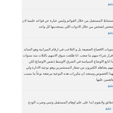
بليغ
استنباط المستقبل من خلال القوائم وليس عبارة عن قواعد علمية لان
 شخص لشخص من خلال الادوات اللي يستخدمها كل واحد
بليغ
ويات الافصاح الضعيفة بل و التلاعب في ارقام الميزانية وهو السائد
 قرار شراء سهم ما صعب. انا طلقت سوق الاسهم بالثلاث منذ سنوات
ما اتابع الاوضاع السياسة في الشرق الاوسط (نفس الاوضاع) لكن
هم يتجاهله الكثيرون من صغار المستثمرين وهو نوعية الادارة ولي
هذا الخصوص وستجد ان مكررات هذه النوعية مرتفعة نوعاً ما بسبب
اهمين عليها.
بليغ
حقائق ولايقوم ابدا على علم اوهام المستقيل وتنبي وضرب الودع
تبليغ