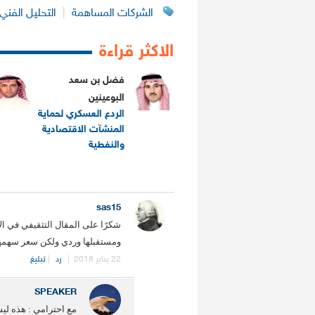
الشركات المساهمة
|
التحليل الفني
الاكثر قراءة
فضل بن سعد
البوعينين
الردع العسكري لحماية
المنشآت الاقتصادية
والنفطية
.
sas15
شكرًا على المقال التثقيفي في الا
ومستقبلها وردي ولكن سعر سهمها 
22 يناير 2018
|
رد
|
تبليغ
SPEAKER
مع احترامي : هذه ليس