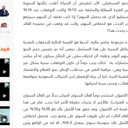
نمو المستقبلي. الآن لنفترض أن الشركة أعلنت نتائجها السنوية
محققه نمو أعلى من الفترة المماثلة والسابقة عند 10% وكانت التوقعات عند 16%
القطاع 7 % فما هو السيناريو الذي قد يحصل للسهم؟ إذا كنت تعتقد أن السهم سيرتفع
لأن الحدث هو انخفاض السهم، وأنت قد وقعت في مصيدة العائد
ف يحدث هذا؟
مجموعة عناصر مالية، أحدها هو القيمة الحالية للتدفقات النقدية
فيدي
اطر المبنية على هذا الاستثمار، بمعنى أنه تم تضمين حجم النمو
م اليوم. وعلية، أي انحراف سلبي في النتائج سيكون له أثر مباشر
ستثمارك به. لذلك يجب دوماً ان تكون التوقعات مبنية بشكل غير
سية وهي: مراقبة التغير في مدخلات الإنتاج، نمو القطاع والاقتصاد
قدية الحرة. كما أن بيئة الإفصاح لدى الشركات السعودية متواضعة
قعات، ومدى نسبة انحرافها.
الأصول، استخدم دوماً العائد السنوي المركب بدلاً من العائد السنوي
 الفترات)، فالأخير لا يخبرك حقيقة الأمر كما يجب. فكر في هذا
المثال: لنفترض أن مبلغ 5,000,000 ريال هو قيمة أحد الأصول، وقد حقق هذا الأصل عائد بلغ 38% و30% في
تاليتين ليصل إلى 8,970,000 في العام الثالث لم تكن ظروف السوق على وضع جيد، فحصل انخفاض
بلغ (40%)، نعم في المثال أعلاه قد حقق الأصل عائد متوسط سنوي بمعدل 9.3%، الا انه في الواقع وبين