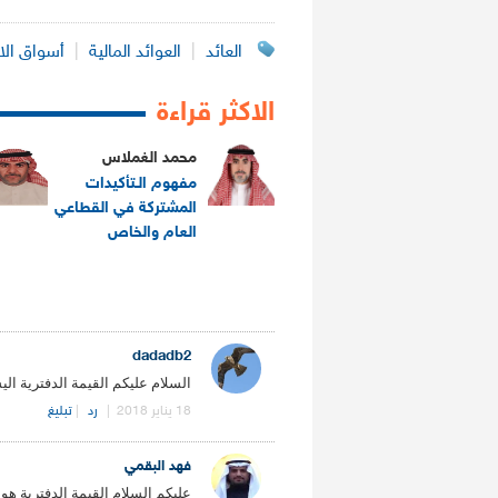
العائد
|
العوائد المالية
|
أسواق ال
الاكثر قراءة
محمد الغملاس
مفهوم الـتأكيدات
المشتركة في القطاعي
العام والخاص
.
dadadb2
السلام عليكم القيمة الدفترية ا
18 يناير 2018
|
رد
|
تبليغ
فهد البقمي
عليكم السلام القيمة الدفترية ه