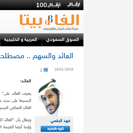
السوق السعودي
العربية و الخليجية
العائد والسهم .. مصطلح
18/01/2018
2
العائـد:
يعرف العائد على" أن
البسيط على سند ما
العائد الصافي البس
ويقال بأن "العائد 
فهد البقمي
وإنما أيضا القيمة ا