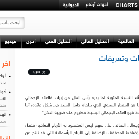
العالمية
التحليل المالي
التحليل الفني
اخرى
فيديو
ات وتعريفات
اخر 
تغريد
أنوا
منذ 8 سن
أدوا
ه النسبة المئوية لما يدره رأس المال من إيراد، فالعائد الإجمالي
الاس
 هو المقدار السنوي الذي يتلقاه حامل السند في شكل فائدة، أما
منذ 8 سن
يط فهو العائد. الإجمالي البسيط مطروح منه ضريبة الدخل"
الهد
منذ 8 سن
الإجمالي الصافي على سهم ليس المقصود به الأرباح الصافية فقط،
لإضافية المحققة، بالإضافة إلى الأرباح الرأسمالية التي قد تنتج عن