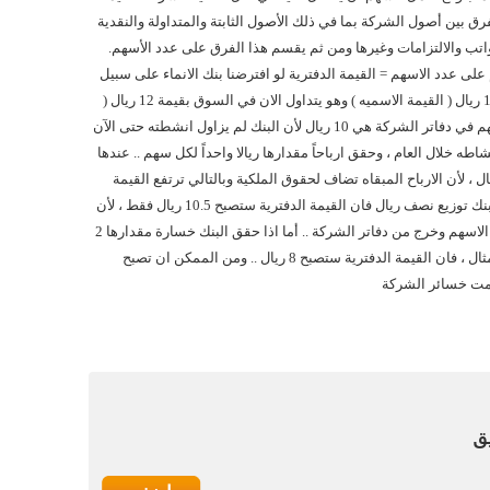
رق بين أصول الشركة بما في ذلك الأصول الثابتة والمتداولة والنقدية
واتب والالتزامات وغيرها ومن ثم يقسم هذا الفرق على عدد الأسهم.
لى عدد الاسهم = القيمة الدفترية لو افترضنا بنك الانماء على سبيل
المثال تم طرحه للاكتتاب بسعر 10 ريال ( القيمة الاسميه ) وهو يتداول الان في السوق بقيمة 12 ريال (
القيمة السوقية ) .. قيمة هذا السهم في دفاتر الشركة هي 10 ريال لأن البنك لم يزاول انشطته حتى الآن
شاطه خلال العام ، وحقق ارباحاً مقدارها ريالا واحداً لكل سهم .. عندها
ح القيمة الدفترية هى 11 ريال ، لأن الارباح المبقاه تضاف لحقوق الملكية وبالتالي ترتفع القيمة
الدفترية للسهم .. ولكن اذا قرر البنك توزيع نصف ريال فان القيمة الدفترية ستصبح 10.5 ريال فقط ، لأن
النصف ريال الآخر وزع على حملة الاسهم وخرج من دفاتر الشركة .. أما اذا حقق البنك خسارة مقدارها 2
ريال للسهم الواحد على سبيل المثال ، فان القيمة الدفترية ستصبح 8 ريال .. ومن الممكن ان تصبح
اقمت خسائر الشركة
ق