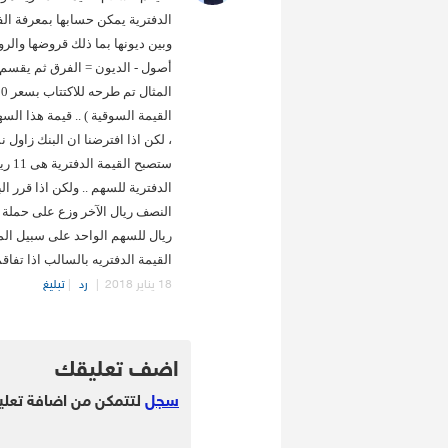
الدفترية يمكن حسابها بمعرفة الف
وبين ديونها بما ذلك قروضها والر
أصول - الديون = الفرق ثم يقسم ع
، لكن اذا افترضنا ان البنك زاول ن
ستصب
القيمة الدفتريه بالسالب اذا تف
18 يناير 2018
|
رد
|
تبليغ
.
اضف تعليقك
سجل
لتتمكن من اضافة تعلي