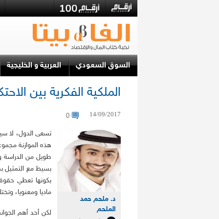
السوق السعودي
العربية و الخليجية
الملكية الفكرية بين الاحتك
14/09/2017
0
تسعى الدول، لا سيما
هذه الموازنة مجموع
طويل من الدراسة وا
بسيط مع التمثيل بمث
بكونها تعطي حقوقا 
ماديا ومعنويا، وتخ
د. ملحم حمد
الملحم
لكن أحد أهم الجوانب