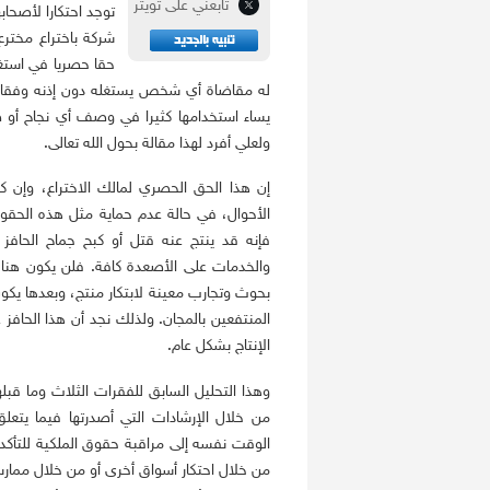
تابعني على تويتر
توجد احتكارا لأصحا
شركة باختراع مخترع
حقا حصريا في استغلا
له مقاضاة أي شخص يستغله دون إذنه وفقا لش
يساء استخدامها كثيرا في وصف أي نجاح أو صع
ولعلي أفرد لهذا مقالة بحول الله تعالى.
إن هذا الحق الحصري لمالك الاختراع، وإن 
الأحوال، في حالة عدم حماية مثل هذه الحقو
فإنه قد ينتج عنه قتل أو كبح جماح الحافز 
والخدمات على الأصعدة كافة. فلن يكون هناك
بحوث وتجارب معينة لابتكار منتج، وبعدها يك
المنتفعين بالمجان. ولذلك نجد أن هذا الحافز
الإنتاج بشكل عام.
وهذا التحليل السابق للفقرات الثلاث وما قبل
من خلال الإرشادات التي أصدرتها فيما يتعل
الوقت نفسه إلى مراقبة حقوق الملكية للتأكد 
من خلال احتكار أسواق أخرى أو من خلال ممار