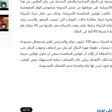
خمة في الدول الصناعية والدول المنتجة. في يناير الماضي من هذا
فيدرالية الأمريكية على موقعها عن عرض التسوية بخصوص اتهام المفوضية
ا خالفت قوانين المنافسة الأمريكية، وذلك من خلال شراء الشركة
رية لدواء معالجة حالات النوبات التي تصيب الرضع، والسبب وراء
ذلك أن تحمي الشركة أي تهديد على دواء آخر تملكه الشركة سابقا. فقد رفعت الشركة سعر علاجها من 40 دولارا عام
لذلك تم الاتفاق على تسوية الاتهامات بموافقة الشركة بدفع 100 مليون دولار والترخيص للغير باستعمال مجموعة
ه تشعبات طويلة فهذا المثال لم يخل من اختلاف وجهات النظر حتى
لمقالة أن أؤكد أن قوانين المنافسة ينبغي أن تكون قوانين مبنية
 لتلك الأهداف ومن تلك الأهداف حماية المستهلك وفي الوقت
ع قيود ليس لها غاية واضحة تخدم الأهداف المرسومة.
تابِع
على تويتر