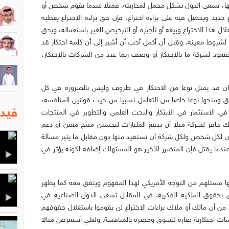
بها، تسعى الدول بشكل مجمل لمحاربته. فمثلا عندما يقوم شخص أو
 جديد ويحصل فيه على براءة اختراع، فإن حق براءة الاختراع يعطيه
ل هذا الاختراع وبيعه أو تأجيره أو الترخيص للغير باستعماله، ويحق
روط معينة. وقبل أن أكمل أحب أن أشير إلى أن كلمة احتكار قد
ود لشركة ما بالاحتكار أو وصف ربما عدد من الشركات بالاحتكار،
كان قد يمثل نوعا من الاحتكار في ظروف وليس بالضرورة في كل
ق ومنحها نوعا خاصا من التعامل نسبيا من حيث قوانين المنافسة،
فيدي
في الاستثمار في الابتكار والبحث العلمي والتطوير في المنتجات
 حافز لشركة مثلا أن تدفع المليارات لتحسين منتج معين أو دعم
ون لكل شخص ولكل شركة أن تستفيد منها دون مقابل ما يثير مسألة
 عندما يقتل فإن المتضرر الأخير هو المستهلك إضافة لكونه يؤثر في
ها مستلهم من التوجه الأمريكي لهذا المفهوم ويتفق معه كما يظهر
ق بحقوق الملكية الفكرية. في المقابل تسعى الدول الصناعية في
من أن مالك أو ملاك براءات الاختراع لن يقوموا باستغلال حقوقهم
سات احتكارية ضارة للسوق ومضرة بالمنافسة. ولعلي أستعرض مثالا