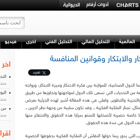
العالمية
التحليل المالي
التحليل الفني
اخرى
فيديو
ار والابتكار وقوانين المنافسة
اخر 
تغريد
التح
منذ 6 سن
 الدول الصناعية، للموازنة بين فكرة الاحتكار وميزة الابتكار، ويواجه
اليو
ة من التحديات التي تسعى تلك الدول لمواجهتها وتجاوزها من طريق
منذ 6 سن
لتجربة والتطوير. ولعلي في هذه المقالة أشير لهذه الجزئية بعرض
ال. تمتاز الملكية الفكرية ـــ وقد تكون سلبية من وجهة نظر آخرين ـــ
من م
خاصة حصرية لأصحابها للتمتع بمزايا هذه الحقوق والانتفاع منها
منذ 6 سن
تلف الدول في مدة هذه الحقوق.
اقرا
 التي يدور ربما حولها النقاش أن الملكية الفكرية بحقوقها الحصرية