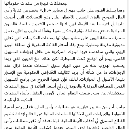
بممتلكات كبيرة من سندات حكوماتها.
وهذا يسلط الضوء على جانب مهم في معايير «بازل» بخصوص كفاية رأس
المال المرجح بالوزن النسبي للأخطار، على رغم التعديلات التي أُجريت
عليها في فترة ما بعد الأزمة، فهي لا زالت بنظر الكثيرين ناقصة. فالديون
السيادية تتمتع بمعاملة مؤاتية بشكل مفرط وفقاً للمعايير، وبالتالي تعمل
مصارف منطقة اليورو على حشو موازناتها بسندات الحكومات التي تعاني
مديونية مفرطة وخطيرة. ومع بقاء أسعار الفائدة الصفرية في منطقة اليورو
اليوم، والتي ساهمت فيها البنوك المركزية من خلال إجراءات التسهيل
الكمي، يبدو أن الوضع تحت السيطرة. لكن هناك فخ الديون الذي ربما
يصعب الهروب منه من دون انهيار سوق السندات عندما تزال هذه
الإجراءات، ما من شأنه أن يزيد تكاليف الاقتراض الحكومية مع الإضرار
بقيمة الأصول في الموازنات. لذلك، فإن كيفية الخروج من برامج التسهيل
الكمي للمصارف المركزية والعودة إلى رفع أسعار الفائدة في سوق السندات
سيكشفان عن مدى ضعف النظام المالي الأوروبي المثقل بأعباء السندات
الحكومية أو قوته.
جانب أخر من معايير «بازل» هو متطلبات رأس المال، فعلى رغم أهمية
الضوابط والإجراءات التي اتخذتها السلطات المالية عبر العالم لإعادة تنظيم
القطاع المصرفي في أعقاب الأزمة المالية، فإننا نعتقد أن تغير متطلبات رأس
المال الواجب توافرها لدى البنك، بعدما كشفت الأزمة المالية مدى