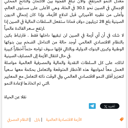
معدل النمو المرتفع. والآن تبلغ الفجوة بين الائتمان والناتج المحلي
الإجمالي في الصين نحو 30.1 في المئة، وهي الأعلى على مستوى العالم،
وأعلى من نظيره الأميركي قبل اندلاع الأزمة،. وإذا كان إجمالي الديون
الصينية بلغ 28 تريليون دولار، فماذا ستفعل السلطات المالية في الصين إذا
ارتفع سعر الفائدة عالمياً.
لا شك في أن أي أزمة في الصين لن تبقيها داخلها فقط . فارتباط بكين
بالنظام الاقتصادي العالمي أوجد حالة من التداخل الضخم بين بنوكها
الوطنية وكبرى البنوك الدولية، وبالتالي فإنها سوف تواجه حتماً أخطاراً كبيرة
في حال انتقال الأزمة إلى المصارف الصينية.
لذلك، على كل السلطات النقدية والمالية والمصرفية العالمية مواصلة
العمل معاً لمواجهة هذه الأخطار المتوقعة والتعامل بحكمة معها سعياً
لتعزيز آفاق النمو الاقتصادي العالمي وفي الوقت ذاته التعامل مع المعايير
التي تم اتخاذها لإعادة النمو.
نقلا عن الحياة
تغريد
الأزمة الاقتصادية العالمية
|
بازل
|
النظام المصرفي