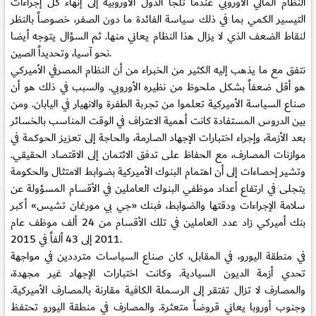
النظام المالي الأوروبي عندما تلجأ الدول الأوروبية إلى إنهاء كل إجراءات
التيسير الكمي بما في ذلك سياسة الفائدة ما دون الصفر، خصوصاً بالنظر
لنقاط الضعف الذي لا يزال هذا النظام يعاني منها. ثم السؤال يتوجه أيضا
نحو آسيا، وتحديداً الصين.
نتفق مع ما يذهب إليه الكثير من الخبراء من أن النظام المصرفي الأميركي
هو أقل ضعفاً بشكل ملحوظ من نظيره الأوروبي. والسبب في ذلك هو أن
صناع السياسة الأميركية تعلموا من تجربة الطفرة والانهيار في اليابان. ومن
بين الدروس المستفادة كانت أهمية الاعتراف في الوقت المناسب بالخسائر
بعد الأزمة، وإجراء اختبارات الإجهاد الصارمة، والحاجة إلى تعزيز الحوكمة في
موازنات المصارف، مع الحفاظ على تدفق الائتمان إلى الاقتصاد الحقيقي.
وتشير إحصاءات إلى أن اهتمام البنوك الأميركية بضوابط الامتثال والحكومة
يتجلى في ارتفاع أعداد موظفي البنوك العاملين في الأقسام المسؤولة عن
سلامة الإجراءات ودقتها والضوابط، فبنك «جي بي مورغان تشيس» أكبر
بنك أميركي زاد عدد العاملين في تلك الأقسام من 24 ألف موظف عام
2011 إلى 43 ألفاً في 2015.
في منطقة اليورو، في المقابل، كان صناع السياسات مترددين في مواجهة
تحدي أزمة الديون السيادية. وكانت اختبارات الإجهاد غير مجهدة،
والمصارف لا تزال تفتقر إلى الرسملة الكافية مقارنة بالمصارف الأميركية.
وجنوب أوروبا يعاني قروضاً متعثرة. والمصارف في منطقة اليورو تحتفظ