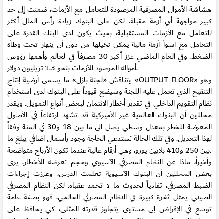
هشاشة الأموال المصرفية المرصودة للتعامل مع الأزمات، ضمنت إلى حد
كبير مواجهة أي أزمة مقبلة. لكن على البنوك زيادة رأس المال أكثر
للتعامل مع الأزمات المستقبلية، بحيث يكون لدى البنك القدرة على
التعامل مع أسوأ أزمة مالية يمكن تخيلها من دون أن ينهار تحت وطأة
الضغط. وفي العام الماضي عزز أكبر 30 مصرفاً في العالم وأهمها رؤوس
أمواله المرصود للأزمات بنحو 1.3 تريليون دولار.
وتناقش «لجنة بازل» ما يسمى أرضية إنتاج «OUTPUT FLOOR» وهو
التنقيح الذي تعمل عليه اللجنة وسيضع قيوداً على البنوك لدى استخدام
نظام التقويم الداخلي في تقدير أخطار الائتمان لبعض أنواع التمويل. ويقدر
محللون أن البنوك العالمية غير الأميركية قد تشهد ارتفاعاً في الأصول
المعرضة للخطر بمعدل وسطي يصل الى ما بين 18 و30 في المئة وفقاً
لهذا التعديل. وفي تلك الحالة تستدعي الحاجة وجود رأسمال اضافي يبلغ ما
بين 250 و410 بلايين يورو، وهي أرقام عالية عندما تكون الأرباح متواضعة.
وأخيراً، ماذا عن النظام المصرفي الآسيوي وحجم تعرضه للأخطار. يرى
بعض المحللين أن البنوك الآسيوية تعلمت الدرس، وعززت إجراءات
الضبط المصرفي، تفادياً لحدوث ما لا تحمد عقباه. لكن النظام المصرفي
الصيني يمثل ثغرة كبيرة في النظام المصرفي العالمي. فهو بصفة عامة
توسع في الإقراض إلى مستوى يتجاوز قدرته المثلى، كي يحافظ على