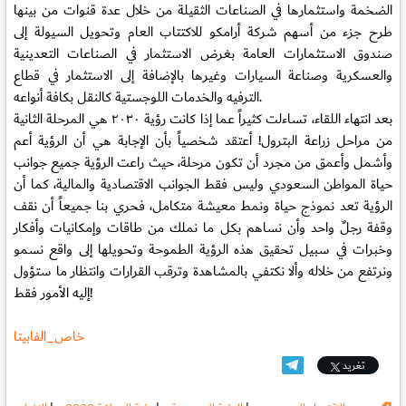
الضخمة واستثمارها في الصناعات الثقيلة من خلال عدة قنوات من بينها
طرح جزء من أسهم شركة أرامكو للاكتتاب العام وتحويل السيولة إلى
صندوق الاستثمارات العامة بغرض الاستثمار في الصناعات التعدينية
والعسكرية وصناعة السيارات وغيرها بالإضافة إلى الاستثمار في قطاع
الترفيه والخدمات اللوجستية كالنقل بكافة أنواعه.
بعد انتهاء اللقاء، تساءلت كثيراً عما إذا كانت رؤية ٢٠٣٠ هي المرحلة الثانية
من مراحل زراعة البترول! أعتقد شخصياً بأن الإجابة هي أن الرؤية أعم
وأشمل وأعمق من مجرد أن تكون مرحلة، حيث راعت الرؤية جميع جوانب
حياة المواطن السعودي وليس فقط الجوانب الاقتصادية والمالية، كما أن
الرؤية تعد نموذج حياة ونمط معيشة متكامل، فحري بنا جميعاً أن نقف
وقفة رجلٌ واحد وأن نساهم بكل ما نملك من طاقات وإمكانيات وأفكار
وخبرات في سبيل تحقيق هذه الرؤية الطموحة وتحويلها إلى واقع نسمو
ونرتفع من خلاله وألا نكتفي بالمشاهدة وترقب القرارات وانتظار ما ستؤول
إليه الأمور فقط!
خاص_الفابيتا
تغريد