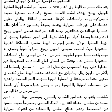
التسعينيات الهجرية من القرن الهجري الماضي.
بعد ذلك بسنوات قليلة وفي العام ١٩٧٥م تحديداً، تم انشاء الهيئة الملكية
للجبيل وينبع بهدف إنشاء اقتصاد متنوع وقطاعات صناعية جديدة
كالبتروكيماويات والصناعات كثيفة الاستخدام للطاقة وبالتالي تقليل
الاعتماد على الإيرادات البترولية، وبعدها بسبعةٌ وعشرون عاماً أعلن ملك
الانسانية عبدالله بن عبدالعزيز -رحمه الله- موافقته لانطلاق الجبيل وينبع
(٢)، وبعدها بسبعة أعوام تم إنشاء مدينة رأس الخير الصناعية وضمها إلى
الهيئة الملكية، والآن تعتبر إنجازات الهيئة مفخرة للمملكة العربية
السعودية حيث أضحت مدينتي الجبيل وينبع نموذجاً دولياً يحتذى به
حيث بلغت نسبة حجم انتاجهما اكثر من ٧٠٪ من اجمالي انتاج الصناعات
السعودية بشكل عام و٨٥٪ من اجمالي انتاج الصناعات السعودية غير
النفطية على وجه الخصوص من خلال أكثر من ٦٠٠ مصنع واستثمارات
بأكثر من ترليون ريال، وبالتوازي مع ذلك فقد حققت الهيئة نجاح مُلفت في
تحقيق معدلات مرتفعة في الحماية البيئية بشهادة الأمم المتحدة والعديد
من المنظمات الدولية والإقليمية وهو ما يمكن اعتباره مرحلة أولى ناجحة
من مراحل زراعة البترول.
شاهدت بإعجاب لقاء أمير الشباب والطموح ومهندس رؤية ٢٠٣٠ الأمير
محمد بن سلمان -حفظه الله- يوم الثلاثاء الماضي وخصوصاً حديث سموه
عن الخصخصة ودعم القطاع الخاص والاستفادة من العوائد البترولية