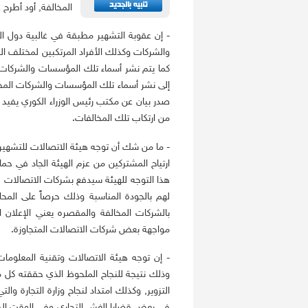
المخالفة, أود أطرح 
- إن عقوبة التشهير مطبقة في غالبية دول الع
والشركات وكذلك الأفراد المرتكبين لمختلف المخا
كما يتم نشر أسماء تلك المؤسسات والشركات 
إلى نشر أسماء تلك المؤسسات والشركات المخ
صدر بيان عن مكتب رئيس الوزراء الكوري يفي
من ارتكاب تلك المخالفات.
- ما من شك أن توجه هيئة الاتصالات للتشهير 
ارتياح المشتركين من عزم الهيئة الجاد في ح
هذا التوجه للهيئة سيدفع بشركات الاتصالات
لهم بالجودة المناسبة وذلك حرصاً على المح
بالشركات المخالفة والمقصره يعني الإعلان 
مواجهة بعض شركات الاتصالات المتجاوزة.
- إن توجه هيئة الاتصالات وتقنية المعلومات
وذلك نتيجة للنجاح الملحوظ الذي حققته كل من
التزوير, وكذلك امتداد لنجاح وزارة التجارة 
في بعض قضايا الغش التجاري وفي الوقت الذي 