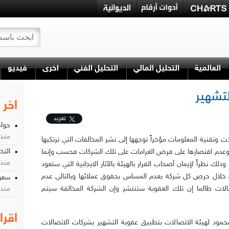
العالمية
التحليل المالي
التحليل الفني
اخرى
فيديو
لتشهير
اخر 
تغريد
حواف
منذ 8 سن
ت وتقنية المعلومات مؤخراً توجهها إلى نشر المخالفات التي ترتكبها
التخ
وعدم اقتصارها على فرض الغرامات على تلك الشركات فحسب وإنما
منذ 8 سن
وذلك نظراً لإيمان أصحاب القرار بالهيئة بالآثار الايجابية التي ستعود
خلال حرص كل شركة بعدم المساس بحقوق عملائها وبالتالي عدم
سعود
الات طالما إن تلك العقوبة ستنتشر وإن الشركة المخالفة سيتم
منذ 8 سن
اقرا
محمود لهيئة الاتصالات بتطبيق عقوبة التشهير بشركات الاتصالات