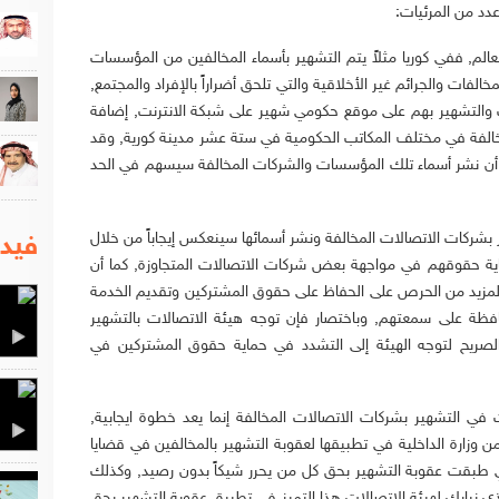
عدد من المرئيات:
الم, ففي كوريا مثلاً يتم التشهير بأسماء المخالفين من المؤسسات
لفات والجرائم غير الأخلاقية والتي تلحق أضراراً بالإفراد والمجتمع,
والتشهير بهم على موقع حكومي شهير على شبكة الانترنت, إضافة
الفة في مختلف المكاتب الحكومية في ستة عشر مدينة كورية, وقد
د أن نشر أسماء تلك المؤسسات والشركات المخالفة سيسهم في الحد
بشركات الاتصالات المخالفة ونشر أسمائها سينعكس إيجاباً من خلال
فيدي
ماية حقوقهم في مواجهة بعض شركات الاتصالات المتجاوزة, كما أن
 لمزيد من الحرص على الحفاظ على حقوق المشتركين وتقديم الخدمة
افظة على سمعتهم, وباختصار فإن توجه هيئة الاتصالات بالتشهير
الصريح لتوجه الهيئة إلى التشدد في حماية حقوق المشتركين في
 في التشهير بشركات الاتصالات المخالفة إنما يعد خطوة ايجابية,
 وزارة الداخلية في تطبيقها لعقوبة التشهير بالمخالفين في قضايا
والتي طبقت عقوبة التشهير بحق كل من يحرر شيكاً بدون رصيد, وكذلك
نبارك لهيئة الاتصالات هذا التميز في تطبيق عقوبة التشهير بحق